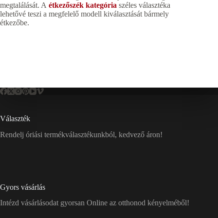
megtalálását. A
étkezőszék kategória
széles választéka
lehetővé teszi a megfelelő modell kiválasztását bármely
étkezőbe.
Választék
Rendelj óriási termékválasztékunkból, kedvező áron!
Gyors vásárlás
Intézd vásárlásodat gyorsan Online az otthonod kényelméből!