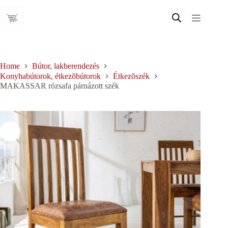
Skip
to
content
Home
Bútor, lakberendezés
Konyhabútorok, étkezõbútorok
Étkezõszék
MAKASSAR rózsafa párnázott szék