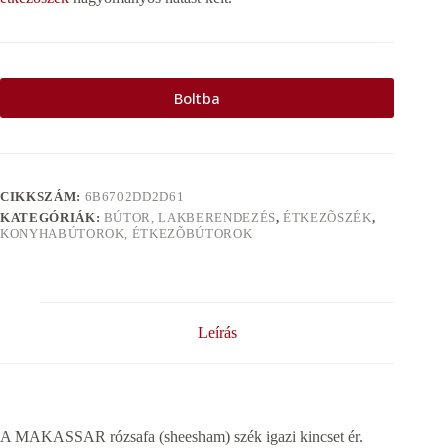
Boltba
CIKKSZÁM:
6B6702DD2D61
KATEGÓRIÁK:
BÚTOR, LAKBERENDEZÉS
,
ÉTKEZÕSZÉK
,
KONYHABÚTOROK, ÉTKEZÕBÚTOROK
Leírás
A MAKASSAR rózsafa (sheesham) szék igazi kincset ér.