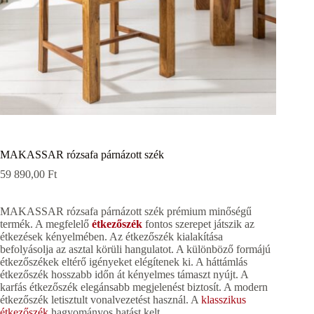
MAKASSAR rózsafa párnázott szék
59 890,00
Ft
MAKASSAR rózsafa párnázott szék prémium minőségű
termék. A megfelelő
étkezőszék
fontos szerepet játszik az
étkezések kényelmében. Az étkezőszék kialakítása
befolyásolja az asztal körüli hangulatot. A különböző formájú
étkezőszékek eltérő igényeket elégítenek ki. A háttámlás
étkezőszék hosszabb időn át kényelmes támaszt nyújt. A
karfás étkezőszék elegánsabb megjelenést biztosít. A modern
étkezőszék letisztult vonalvezetést használ. A
klasszikus
étkezőszék
hagyományos hatást kelt.