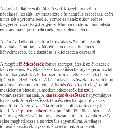
A tömör indiai rózsafából álló szék középbarna színű
pácolással készült, így megőrizte a fa naturális szépségét, ezért
nincs két egyforma belőle. Tömör és nehéz bútor, erőt és
kiegyensúlyozottságot sugároz. Minden modern, minimalista
és skandináv típusú beltérnek remek eleme lehet.
A párnával ellátott verzió mikroszálas szövetből készült
huzattal ellátott, így az ülőfelület nem csak kellemes
kényelmesebb, de a tisztítása is kifejezetten egyszerű.
A megfelelő
étkezőszék
fontos szerepet játszik az étkezések
kényelmében. Az étkezőszék kialakítása befolyásolja az asztal
körüli hangulatot. A különböző formájú étkezőszékek eltérő
igényeket elégítenek ki. A háttámlás étkezőszék hosszabb időn
át kényelmes támaszt nyújt. A karfás étkezőszék elegánsabb
megjelenést biztosít. A modern étkezőszék letisztult
vonalvezetést használ. A
klasszikus étkezőszék
hagyományos
hatást kelt. A fa étkezőszék természetes hangulatot visz az
enteriőrbe. A fémvázas étkezőszék stabil és tartós megoldást
kínál. A
kárpitozott étkezőszék
puhább ülőfelületet biztosít. A
műanyag étkezőszék könnyen tisztán tartható. Az étkezőszék
színe meghatározza a tér vizuális egyensúlyát. A világos
tónusú étkezőszék tágasabb érzetet adhat. A sötétebb