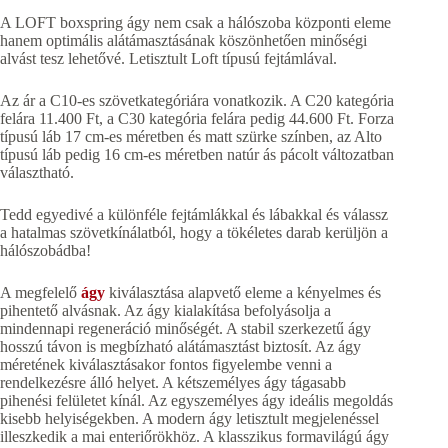
A LOFT boxspring ágy nem csak a hálószoba központi eleme
hanem optimális alátámasztásának köszönhetően minőségi
alvást tesz lehetővé. Letisztult Loft típusú fejtámlával.
Az ár a C10-es szövetkategóriára vonatkozik. A C20 kategória
felára 11.400 Ft, a C30 kategória felára pedig 44.600 Ft. Forza
típusú láb 17 cm-es méretben és matt szürke színben, az Alto
típusú láb pedig 16 cm-es méretben natúr ás pácolt változatban
választható.
Tedd egyedivé a különféle fejtámlákkal és lábakkal és válassz
a hatalmas szövetkínálatból, hogy a tökéletes darab kerüljön a
hálószobádba!
A megfelelő
ágy
kiválasztása alapvető eleme a kényelmes és
pihentető alvásnak. Az ágy kialakítása befolyásolja a
mindennapi regeneráció minőségét. A stabil szerkezetű ágy
hosszú távon is megbízható alátámasztást biztosít. Az ágy
méretének kiválasztásakor fontos figyelembe venni a
rendelkezésre álló helyet. A kétszemélyes ágy tágasabb
pihenési felületet kínál. Az egyszemélyes ágy ideális megoldás
kisebb helyiségekben. A modern ágy letisztult megjelenéssel
illeszkedik a mai enteriőrökhöz. A klasszikus formavilágú ágy