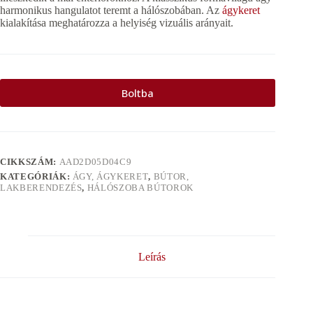
harmonikus hangulatot teremt a hálószobában. Az
ágykeret
kialakítása meghatározza a helyiség vizuális arányait.
Boltba
CIKKSZÁM:
AAD2D05D04C9
KATEGÓRIÁK:
ÁGY, ÁGYKERET
,
BÚTOR,
LAKBERENDEZÉS
,
HÁLÓSZOBA BÚTOROK
Leírás