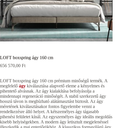
LOFT boxspring ágy 160 cm
656 570,00
Ft
LOFT boxspring ágy 160 cm prémium minőségű termék. A
megfelelő
ágy
kiválasztása alapvető eleme a kényelmes és
pihentető alvásnak. Az ágy kialakítása befolyásolja a
mindennapi regeneráció minőségét. A stabil szerkezetű ágy
hosszú távon is megbízható alátámasztást biztosít. Az ágy
méretének kiválasztásakor fontos figyelembe venni a
rendelkezésre álló helyet. A kétszemélyes ágy tágasabb
pihenési felületet kínál. Az egyszemélyes ágy ideális megoldás
kisebb helyiségekben. A modern ágy letisztult megjelenéssel
illeszkedik a mai enteriőrökhöz. A klasszikus formavilágú ágy