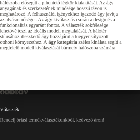
hálószoba elősegíti a pihentető légkör kialakítását. Az ágy
anyagának és szerkezetének minősége hosszú távon is
meghatározó. A felhasználói igényekhez igazodó ágy javítja
az alvásminőséget. Az ágy kiválasztása során a design és a
funkcionalitás egyaránt fontos. A választék sokfélesége
lehetővé teszi az ideális modell megtalálását. A hálótér
stílusához illeszkedő ágy hozzájárul a kiegyensúlyozott
otthoni környezethez. A
ágy kategória
széles kínálata segíti a
megfelelő modell kiválasztását bármely hálószoba számára.
Választék
Rendelj óriási termékválasztékunkból, kedvező áron!