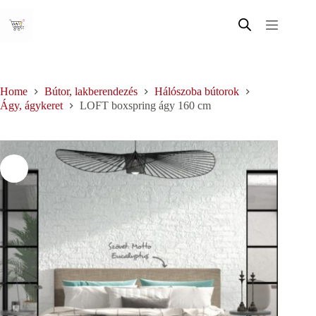
Skip
to
content
Home
Bútor, lakberendezés
Hálószoba bútorok
Ágy, ágykeret
LOFT boxspring ágy 160 cm