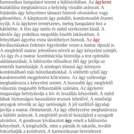
harmonikus hangulatot teremt a hálószobában. Az
ágykeret
kialakítása meghatározza a helyiség vizuális arányait. A
fejtámlás ágy kényelmes támaszt biztosít olvasáshoz vagy
pihenéshez. A kárpitozott ágy puhább, komfortosabb érzetet
nyújt. A fa ágykeret természetes, meleg hangulatot hoz a
hálótérbe. A fém ágy tartós és stabil szerkezetet kínál. A
tárolós ágy praktikus megoldás kisebb lakásokban. A
felnyitható ágyrész extra tárolóhelyet biztosít. Az
ágy
kiválasztásakor érdemes figyelembe venni a matrac típusát is.
A megfelelő matrac jelentősen növeli az ágy kényelmi szintjét.
Az ágy és a matrac kombinációja biztosítja a test optimális
alátámasztását. A hálószoba stílusához illő ágy javítja az
enteriőr harmóniáját. A semleges tónusú ágy könnyen
kombinálható más bútordarabokkal. A sötétebb színű ágy
karakteresebb megjelenést kölcsönöz. Az ágy szélessége
meghatározza a kényelmi szintet. A hosszabb ágy megfelelő
választás magasabb felhasználók számára. Az ágykeret
magassága befolyásolja a fel- és leszállás kényelmét. A stabil
lábak biztonságos használatot tesznek lehetővé. A minőségi
anyagok növelik az ágy tartósságát. A jól szellőző ágyalap
javítja a matrac élettartamát. Az ágy elhelyezése meghatározza
a hálótér arányait. A megfelelő pozíció hozzájárul a nyugodt
alváshoz. A gondosan kiválasztott
ágy
emeli a hálószoba
kényelmét. A kiegészítők, mint a párnák és takarók, tovább
fokozhatják a komfortot. A harmonikusan berendezett