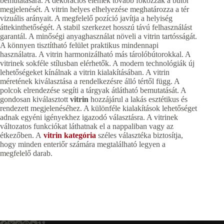
bemutatására. A dekorációs elemek tovább fokozzák a bútor
megjelenését. A vitrin helyes elhelyezése meghatározza a tér
vizuális arányait. A megfelelő pozíció javítja a helyiség
áttekinthetőségét. A stabil szerkezet hosszú távú felhasználást
garantál. A minőségi anyaghasználat növeli a vitrin tartósságát.
A könnyen tisztítható felület praktikus mindennapi
használatra. A vitrin harmonizálható más tárolóbútorokkal. A
vitrinek sokféle stílusban elérhetők. A modern technológiák új
lehetőségeket kínálnak a vitrin kialakításában. A vitrin
méretének kiválasztása a rendelkezésre álló tértől függ. A
polcok elrendezése segíti a tárgyak átlátható bemutatását. A
gondosan kiválasztott
vitrin
hozzájárul a lakás esztétikus és
rendezett megjelenéséhez. A különféle kialakítások lehetőséget
adnak egyéni igényekhez igazodó választásra. A vitrinek
változatos funkciókat láthatnak el a nappaliban vagy az
étkezőben. A
vitrin kategória
széles választéka biztosítja,
hogy minden enteriőr számára megtalálható legyen a
megfelelő darab.