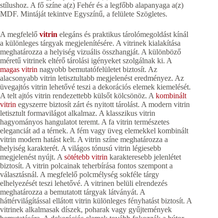
stílushoz. A fő színe a(z) Fehér és a legfőbb alapanyaga a(z)
MDF. Mintáját tekintve Egyszínű, a felülete Szögletes.
A megfelelő
vitrin
elegáns és praktikus tárolómegoldást kínál
a különleges tárgyak megjelenítésére. A vitrinek kialakítása
meghatározza a helyiség vizuális összhangját. A különböző
méretű vitrinek eltérő tárolási igényeket szolgálnak ki. A
magas vitrin
nagyobb bemutatófelületet biztosít. Az
alacsonyabb vitrin letisztultabb megjelenést eredményez. Az
üvegajtós vitrin lehetővé teszi a dekorációs elemek kiemelését.
A telt ajtós vitrin rendezettebb külsőt kölcsönöz. A
kombinált
vitrin
egyszerre biztosít zárt és nyitott tárolást. A modern vitrin
letisztult formavilágot alkalmaz. A klasszikus vitrin
hagyományos hangulatot teremt. A fa vitrin természetes
eleganciát ad a térnek. A fém vagy üveg elemekkel kombinált
vitrin modern hatást kelt. A vitrin színe meghatározza a
helyiség karakterét. A világos tónusú vitrin légiesebb
megjelenést nyújt. A
sötétebb vitrin
karakteresebb jelenlétet
biztosít. A vitrin polcainak teherbírása fontos szempont a
választásnál. A megfelelő polcmélység sokféle tárgy
elhelyezését teszi lehetővé. A vitrinen belüli elrendezés
meghatározza a bemutatott tárgyak látványát. A
háttérvilágítással ellátott vitrin különleges fényhatást biztosít. A
vitrinek alkalmasak díszek, poharak vagy gyűjtemények