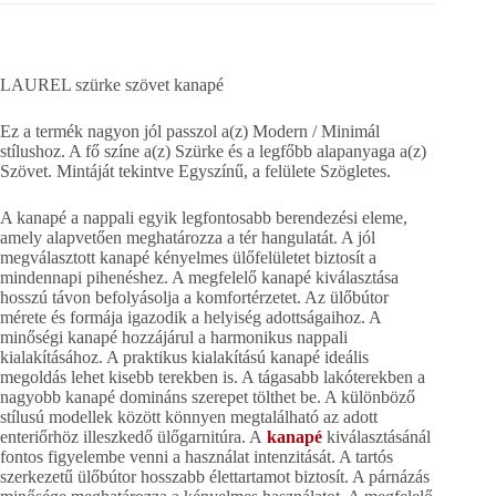
LAUREL szürke szövet kanapé
Ez a termék nagyon jól passzol a(z) Modern / Minimál
stílushoz. A fő színe a(z) Szürke és a legfőbb alapanyaga a(z)
Szövet. Mintáját tekintve Egyszínű, a felülete Szögletes.
A kanapé a nappali egyik legfontosabb berendezési eleme,
amely alapvetően meghatározza a tér hangulatát. A jól
megválasztott kanapé kényelmes ülőfelületet biztosít a
mindennapi pihenéshez. A megfelelő kanapé kiválasztása
hosszú távon befolyásolja a komfortérzetet. Az ülőbútor
mérete és formája igazodik a helyiség adottságaihoz. A
minőségi kanapé hozzájárul a harmonikus nappali
kialakításához. A praktikus kialakítású kanapé ideális
megoldás lehet kisebb terekben is. A tágasabb lakóterekben a
nagyobb kanapé domináns szerepet tölthet be. A különböző
stílusú modellek között könnyen megtalálható az adott
enteriőrhöz illeszkedő ülőgarnitúra. A
kanapé
kiválasztásánál
fontos figyelembe venni a használat intenzitását. A tartós
szerkezetű ülőbútor hosszabb élettartamot biztosít. A párnázás