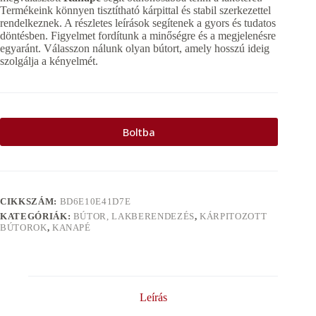
Termékeink könnyen tisztítható kárpittal és stabil szerkezettel
rendelkeznek. A részletes leírások segítenek a gyors és tudatos
döntésben. Figyelmet fordítunk a minőségre és a megjelenésre
egyaránt. Válasszon nálunk olyan bútort, amely hosszú ideig
szolgálja a kényelmét.
Boltba
CIKKSZÁM:
BD6E10E41D7E
KATEGÓRIÁK:
BÚTOR, LAKBERENDEZÉS
,
KÁRPITOZOTT
BÚTOROK
,
KANAPÉ
Leírás