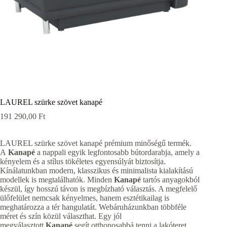
LAUREL szürke szövet kanapé
191 290,00
Ft
LAUREL szürke szövet kanapé prémium minőségű termék.
A
Kanapé
a nappali egyik legfontosabb bútordarabja, amely a
kényelem és a stílus tökéletes egyensúlyát biztosítja.
Kínálatunkban modern, klasszikus és minimalista kialakítású
modellek is megtalálhatók. Minden
Kanapé
tartós anyagokból
készül, így hosszú távon is megbízható választás. A megfelelő
ülőfelület nemcsak kényelmes, hanem esztétikailag is
meghatározza a tér hangulatát. Webáruházunkban többféle
méret és szín közül választhat. Egy jól
megválasztott
Kanapé
segít otthonosabbá tenni a lakóteret.