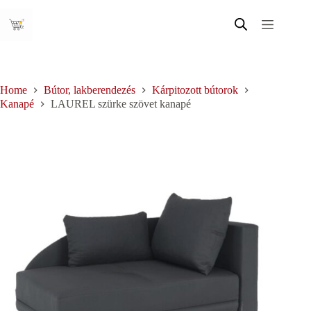
Skip
to
content
Home
Bútor, lakberendezés
Kárpitozott bútorok
Kanapé
LAUREL szürke szövet kanapé