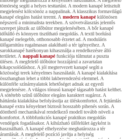
minősége meghatározza a kényelmes használatot. A megfelelő
tömörség segíti a helyes testtartást. A modern kanapé letisztult
megjelenést kölcsönöz a nappalinak. A klasszikus formavilágú
kanapé elegáns hatást teremt. A
modern kanapé
különösen
népszerű a minimalista terekben. A szövetválasztás jelentős
szerepet játszik az ülőbútor megjelenésében. A bőr kanapé
időtálló és könnyen tisztítható megoldás. A textil borítású
kanapé melegebb, otthonosabb érzetet ad. A moduláris
ülőgarnitúra rugalmasan alakítható a tér igényeihez. A
sarokkanapé hatékonyan kihasználja a rendelkezésre álló
területet. A
nappali kanapé
funkciója túlmutat a puszta
ülésen. A megfelelő ülőbútor hozzájárul a zavartalan
kikapcsolódáshoz. A jól megtervezett kanapé segíti a
közösségi terek kényelmes használatát. A kanapé kialakítása
összhangban lehet a többi lakberendezési elemmel. A
különféle színárnyalatok lehetőséget adnak az egyedi
megjelenésre. A világos tónusú kanapé tágasabb hatást kelthet.
A sötétebb színű ülőbútor elegáns karaktert sugároz. A
háttámla kialakítása befolyásolja az üléskomfortot. A fejtámlás
kanapé extra kényelmet biztosít hosszabb pihenés során. A
dönthető mechanikával rendelkező modell tovább növeli a
komfortot. A többfunkciós kanapé praktikus megoldás
vendégek fogadásakor. A kihúzható ülőfelület ágyként is
használható. A kanapé elhelyezése meghatározza a tér
áramlását. A megfelelő pozíció javítja a helyiség