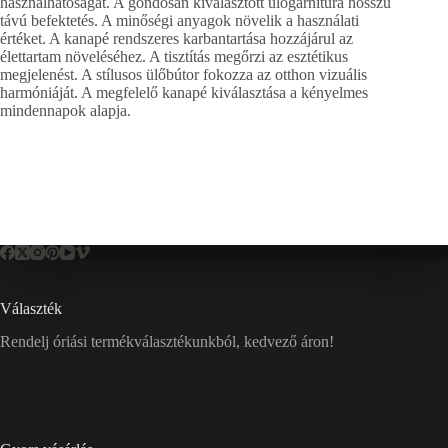
használhatóságát. A gondosan kiválasztott ülőgarnitúra hosszú
távú befektetés. A minőségi anyagok növelik a használati
értéket. A kanapé rendszeres karbantartása hozzájárul az
élettartam növeléséhez. A tisztítás megőrzi az esztétikus
megjelenést. A stílusos ülőbútor fokozza az otthon vizuális
harmóniáját. A megfelelő kanapé kiválasztása a kényelmes
mindennapok alapja.
Választék
Rendelj óriási termékválasztékunkból, kedvező áron!