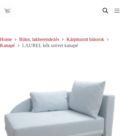
Skip
to
content
Home
Bútor, lakberendezés
Kárpitozott bútorok
Kanapé
LAUREL kék szövet kanapé