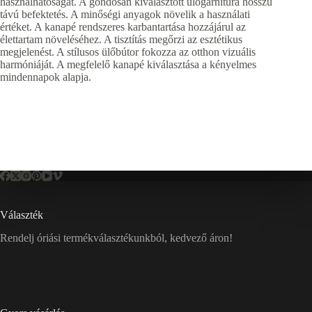
használhatóságát. A gondosan kiválasztott ülőgarnitúra hosszú
távú befektetés. A minőségi anyagok növelik a használati
értéket. A kanapé rendszeres karbantartása hozzájárul az
élettartam növeléséhez. A tisztítás megőrzi az esztétikus
megjelenést. A stílusos ülőbútor fokozza az otthon vizuális
harmóniáját. A megfelelő kanapé kiválasztása a kényelmes
mindennapok alapja.
Választék
Rendelj óriási termékválasztékunkból, kedvező áron!