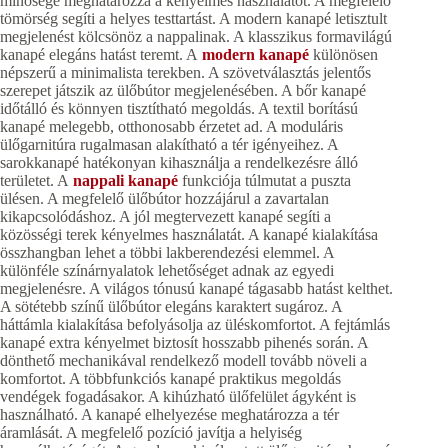
minősége meghatározza a kényelmes használatot. A megfelelő
tömörség segíti a helyes testtartást. A modern kanapé letisztult
megjelenést kölcsönöz a nappalinak. A klasszikus formavilágú
kanapé elegáns hatást teremt. A
modern kanapé
különösen
népszerű a minimalista terekben. A szövetválasztás jelentős
szerepet játszik az ülőbútor megjelenésében. A bőr kanapé
időtálló és könnyen tisztítható megoldás. A textil borítású
kanapé melegebb, otthonosabb érzetet ad. A moduláris
ülőgarnitúra rugalmasan alakítható a tér igényeihez. A
sarokkanapé hatékonyan kihasználja a rendelkezésre álló
területet. A
nappali kanapé
funkciója túlmutat a puszta
ülésen. A megfelelő ülőbútor hozzájárul a zavartalan
kikapcsolódáshoz. A jól megtervezett kanapé segíti a
közösségi terek kényelmes használatát. A kanapé kialakítása
összhangban lehet a többi lakberendezési elemmel. A
különféle színárnyalatok lehetőséget adnak az egyedi
megjelenésre. A világos tónusú kanapé tágasabb hatást kelthet.
A sötétebb színű ülőbútor elegáns karaktert sugároz. A
háttámla kialakítása befolyásolja az üléskomfortot. A fejtámlás
kanapé extra kényelmet biztosít hosszabb pihenés során. A
dönthető mechanikával rendelkező modell tovább növeli a
komfortot. A többfunkciós kanapé praktikus megoldás
vendégek fogadásakor. A kihúzható ülőfelület ágyként is
használható. A kanapé elhelyezése meghatározza a tér
áramlását. A megfelelő pozíció javítja a helyiség