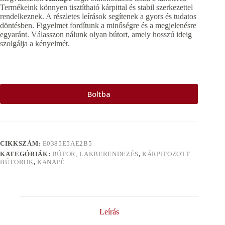
Termékeink könnyen tisztítható kárpittal és stabil szerkezettel
rendelkeznek. A részletes leírások segítenek a gyors és tudatos
döntésben. Figyelmet fordítunk a minőségre és a megjelenésre
egyaránt. Válasszon nálunk olyan bútort, amely hosszú ideig
szolgálja a kényelmét.
Boltba
CIKKSZÁM:
E0385E5AE2B5
KATEGÓRIÁK:
BÚTOR, LAKBERENDEZÉS
,
KÁRPITOZOTT
BÚTOROK
,
KANAPÉ
Leírás