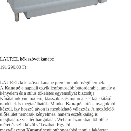
LAUREL kék szövet kanapé
191 290,00
Ft
LAUREL kék szövet kanapé prémium minőségű termék.
A
Kanapé
a nappali egyik legfontosabb bútordarabja, amely a
kényelem és a stílus tökéletes egyensúlyát biztosítja.
Kínálatunkban modern, klasszikus és minimalista kialakítású
modellek is megtalálhatók. Minden
Kanapé
tartós anyagokból
készül, így hosszú távon is megbízható választás. A megfelelő
ülőfelület nemcsak kényelmes, hanem esztétikailag is
meghatározza a tér hangulatát. Webáruházunkban többféle
méret és szín közül választhat. Egy jól
megválasztott
Kanapé
segít otthonosabbá tenni a lakóteret.