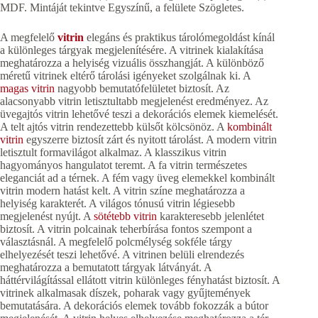
MDF. Mintáját tekintve Egyszínű, a felülete Szögletes.
A megfelelő
vitrin
elegáns és praktikus tárolómegoldást kínál
a különleges tárgyak megjelenítésére. A vitrinek kialakítása
meghatározza a helyiség vizuális összhangját. A különböző
méretű vitrinek eltérő tárolási igényeket szolgálnak ki. A
magas vitrin
nagyobb bemutatófelületet biztosít. Az
alacsonyabb vitrin letisztultabb megjelenést eredményez. Az
üvegajtós vitrin lehetővé teszi a dekorációs elemek kiemelését.
A telt ajtós vitrin rendezettebb külsőt kölcsönöz. A
kombinált
vitrin
egyszerre biztosít zárt és nyitott tárolást. A modern vitrin
letisztult formavilágot alkalmaz. A klasszikus vitrin
hagyományos hangulatot teremt. A fa vitrin természetes
eleganciát ad a térnek. A fém vagy üveg elemekkel kombinált
vitrin modern hatást kelt. A vitrin színe meghatározza a
helyiség karakterét. A világos tónusú vitrin légiesebb
megjelenést nyújt. A
sötétebb vitrin
karakteresebb jelenlétet
biztosít. A vitrin polcainak teherbírása fontos szempont a
választásnál. A megfelelő polcmélység sokféle tárgy
elhelyezését teszi lehetővé. A vitrinen belüli elrendezés
meghatározza a bemutatott tárgyak látványát. A
háttérvilágítással ellátott vitrin különleges fényhatást biztosít. A
vitrinek alkalmasak díszek, poharak vagy gyűjtemények
bemutatására. A dekorációs elemek tovább fokozzák a bútor