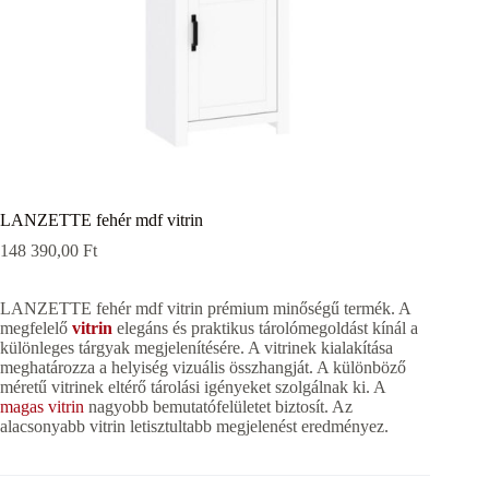
LANZETTE fehér mdf vitrin
148 390,00
Ft
LANZETTE fehér mdf vitrin prémium minőségű termék. A
megfelelő
vitrin
elegáns és praktikus tárolómegoldást kínál a
különleges tárgyak megjelenítésére. A vitrinek kialakítása
meghatározza a helyiség vizuális összhangját. A különböző
méretű vitrinek eltérő tárolási igényeket szolgálnak ki. A
magas vitrin
nagyobb bemutatófelületet biztosít. Az
alacsonyabb vitrin letisztultabb megjelenést eredményez.