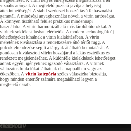
megjelenését. A vitrin helyes elhelyezése meghatározza a tér
vizuális arányait. A megfelelő pozíció javítja a helyiség
áttekinthetőségét. A stabil szerkezet hosszú távú felhasználást
garantál. A minőségi anyaghasználat növeli a vitrin tartósságát.
A könnyen tisztítható felület praktikus mindennapi
használatra. A vitrin harmonizálható más tárolóbútorokkal. A
vitrinek sokféle stílusban elérhetők. A modern technológiák új
lehetőségeket kínálnak a vitrin kialakításában. A vitrin
méretének kiválasztása a rendelkezésre álló tértől függ. A
polcok elrendezése segíti a tárgyak átlátható bemutatását. A
gondosan kiválasztott
vitrin
hozzájárul a lakás esztétikus és
rendezett megjelenéséhez. A különféle kialakítások lehetőséget
adnak egyéni igényekhez igazodó választásra. A vitrinek
változatos funkciókat láthatnak el a nappaliban vagy az
étkezőben. A
vitrin kategória
széles választéka biztosítja,
hogy minden enteriőr számára megtalálható legyen a
megfelelő darab.