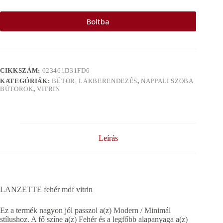
Boltba
CIKKSZÁM:
023461D31FD6
KATEGÓRIÁK:
BÚTOR, LAKBERENDEZÉS
,
NAPPALI SZOBA
BÚTOROK
,
VITRIN
Leírás
LANZETTE fehér mdf vitrin
Ez a termék nagyon jól passzol a(z) Modern / Minimál
stílushoz. A fő színe a(z) Fehér és a legfőbb alapanyaga a(z)