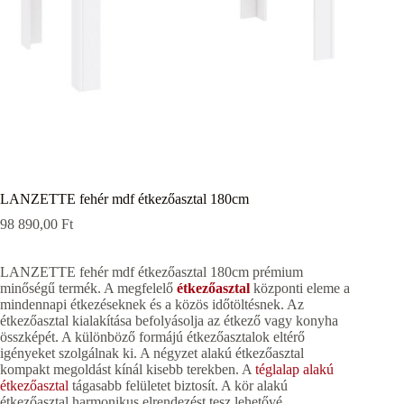
LANZETTE fehér mdf étkezőasztal 180cm
98 890,00
Ft
LANZETTE fehér mdf étkezőasztal 180cm prémium
minőségű termék. A megfelelő
étkezőasztal
központi eleme a
mindennapi étkezéseknek és a közös időtöltésnek. Az
étkezőasztal kialakítása befolyásolja az étkező vagy konyha
összképét. A különböző formájú étkezőasztalok eltérő
igényeket szolgálnak ki. A négyzet alakú étkezőasztal
kompakt megoldást kínál kisebb terekben. A
téglalap alakú
étkezőasztal
tágasabb felületet biztosít. A kör alakú
étkezőasztal harmonikus elrendezést tesz lehetővé.