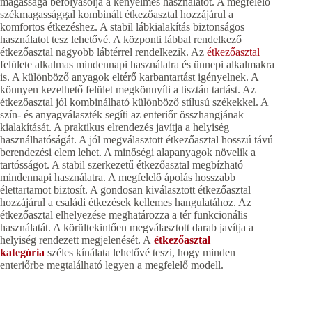
magassága befolyásolja a kényelmes használatot. A megfelelő
székmagassággal kombinált étkezőasztal hozzájárul a
komfortos étkezéshez. A stabil lábkialakítás biztonságos
használatot tesz lehetővé. A központi lábbal rendelkező
étkezőasztal nagyobb lábtérrel rendelkezik. Az
étkezőasztal
felülete alkalmas mindennapi használatra és ünnepi alkalmakra
is. A különböző anyagok eltérő karbantartást igényelnek. A
könnyen kezelhető felület megkönnyíti a tisztán tartást. Az
étkezőasztal jól kombinálható különböző stílusú székekkel. A
szín- és anyagválaszték segíti az enteriőr összhangjának
kialakítását. A praktikus elrendezés javítja a helyiség
használhatóságát. A jól megválasztott étkezőasztal hosszú távú
berendezési elem lehet. A minőségi alapanyagok növelik a
tartósságot. A stabil szerkezetű étkezőasztal megbízható
mindennapi használatra. A megfelelő ápolás hosszabb
élettartamot biztosít. A gondosan kiválasztott étkezőasztal
hozzájárul a családi étkezések kellemes hangulatához. Az
étkezőasztal elhelyezése meghatározza a tér funkcionális
használatát. A körültekintően megválasztott darab javítja a
helyiség rendezett megjelenését. A
étkezőasztal
kategória
széles kínálata lehetővé teszi, hogy minden
enteriőrbe megtalálható legyen a megfelelő modell.