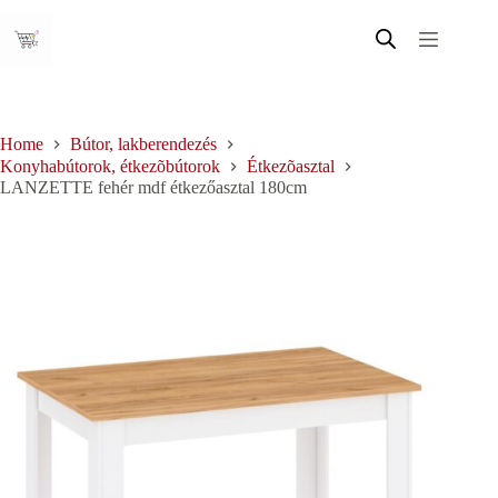
Skip
to
content
Home
Bútor, lakberendezés
Konyhabútorok, étkezõbútorok
Étkezõasztal
LANZETTE fehér mdf étkezőasztal 180cm