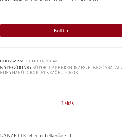
Boltba
CIKKSZÁM:
CE66DD770D48
KATEGÓRIÁK:
BÚTOR, LAKBERENDEZÉS
,
ÉTKEZÕASZTAL
,
KONYHABÚTOROK, ÉTKEZÕBÚTOROK
Leírás
LANZETTE fehér mdf étkezőasztal