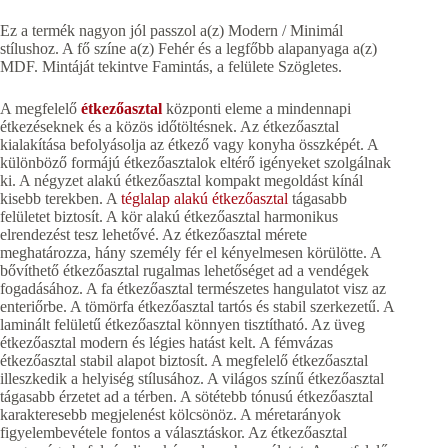
Ez a termék nagyon jól passzol a(z) Modern / Minimál
stílushoz. A fő színe a(z) Fehér és a legfőbb alapanyaga a(z)
MDF. Mintáját tekintve Famintás, a felülete Szögletes.
A megfelelő
étkezőasztal
központi eleme a mindennapi
étkezéseknek és a közös időtöltésnek. Az étkezőasztal
kialakítása befolyásolja az étkező vagy konyha összképét. A
különböző formájú étkezőasztalok eltérő igényeket szolgálnak
ki. A négyzet alakú étkezőasztal kompakt megoldást kínál
kisebb terekben. A
téglalap alakú étkezőasztal
tágasabb
felületet biztosít. A kör alakú étkezőasztal harmonikus
elrendezést tesz lehetővé. Az étkezőasztal mérete
meghatározza, hány személy fér el kényelmesen körülötte. A
bővíthető étkezőasztal rugalmas lehetőséget ad a vendégek
fogadásához. A fa étkezőasztal természetes hangulatot visz az
enteriőrbe. A tömörfa étkezőasztal tartós és stabil szerkezetű. A
laminált felületű étkezőasztal könnyen tisztítható. Az üveg
étkezőasztal modern és légies hatást kelt. A fémvázas
étkezőasztal stabil alapot biztosít. A megfelelő étkezőasztal
illeszkedik a helyiség stílusához. A világos színű étkezőasztal
tágasabb érzetet ad a térben. A sötétebb tónusú étkezőasztal
karakteresebb megjelenést kölcsönöz. A méretarányok
figyelembevétele fontos a választáskor. Az étkezőasztal