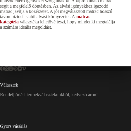
típusok eltérő igényeket szolgálnak ki. A kipróbálható matrac
segít a megfelelő döntésben. Az alvási igényekhez igazodó
matrac javítja a közérzetet. A jól megválasztott matrac hosszú
távon biztosít stabil alvási környezetet. A
matrac
kategória
választéka lehetővé teszi, hogy mindenki megtalálja
a számára ideális megoldást.
Választék
Rendelj óriási termékválasztékunkból, kedvező áron!
Gyors vásárlás