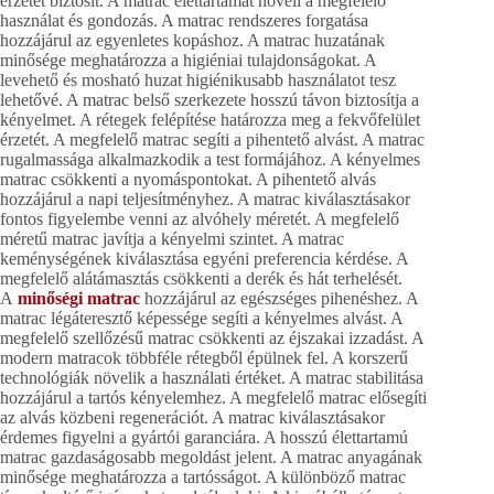
érzetet biztosít. A matrac élettartamát növeli a megfelelő
használat és gondozás. A matrac rendszeres forgatása
hozzájárul az egyenletes kopáshoz. A matrac huzatának
minősége meghatározza a higiéniai tulajdonságokat. A
levehető és mosható huzat higiénikusabb használatot tesz
lehetővé. A matrac belső szerkezete hosszú távon biztosítja a
kényelmet. A rétegek felépítése határozza meg a fekvőfelület
érzetét. A megfelelő matrac segíti a pihentető alvást. A matrac
rugalmassága alkalmazkodik a test formájához. A kényelmes
matrac csökkenti a nyomáspontokat. A pihentető alvás
hozzájárul a napi teljesítményhez. A matrac kiválasztásakor
fontos figyelembe venni az alvóhely méretét. A megfelelő
méretű matrac javítja a kényelmi szintet. A matrac
keménységének kiválasztása egyéni preferencia kérdése. A
megfelelő alátámasztás csökkenti a derék és hát terhelését.
A
minőségi matrac
hozzájárul az egészséges pihenéshez. A
matrac légáteresztő képessége segíti a kényelmes alvást. A
megfelelő szellőzésű matrac csökkenti az éjszakai izzadást. A
modern matracok többféle rétegből épülnek fel. A korszerű
technológiák növelik a használati értéket. A matrac stabilitása
hozzájárul a tartós kényelemhez. A megfelelő matrac elősegíti
az alvás közbeni regenerációt. A matrac kiválasztásakor
érdemes figyelni a gyártói garanciára. A hosszú élettartamú
matrac gazdaságosabb megoldást jelent. A matrac anyagának
minősége meghatározza a tartósságot. A különböző matrac