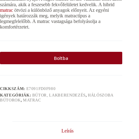
számára, akik a feszesebb fekvőfelületet kedvelik. A hibrid
matrac
ötvözi a különböző anyagok előnyeit. Az egyéni
igények határozzák meg, melyik matractípus a
legmegfelelőbb. A matrac vastagsága befolyásolja a
komfortérzetet.
Boltba
CIKKSZÁM:
E7091FD0F980
KATEGÓRIÁK:
BÚTOR, LAKBERENDEZÉS
,
HÁLÓSZOBA
BÚTOROK
,
MATRAC
Leírás