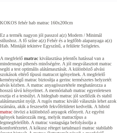
KOKOS fehér hab matrac 160x200cm
Ez a termék nagyon jól passzol a(z) Modern / Minimál
stílushoz. A fő színe a(z) Fehér és a legfőbb alapanyaga a(z)
Hab. Mintáját tekintve Egyszínű, a felülete Szögletes.
A megfelelő
matrac
kiválasztása jelentős hatással van a
mindennapi pihenés minőségére. A jól megválasztott matrac
segíti a test optimális alátámasztását. A különböző alvási
szokások eltérő típusú matracot igényelnek. A megfelelő
keménységű matrac biztosítja a gerinc természetes helyzetét
alvás közben. A matrac anyagösszetétele meghatározza a
hosszú távú kényelmet. A memóriahab matrac egyenletesen
osztja el a testsúlyt. A hideghab matrac jól szellőzik és stabil
alátámasztást nyújt. A rugós matrac kiváló választás lehet azok
számára, akik a feszesebb fekvőfelületet kedvelik. A hibrid
matrac
ötvözi a különböző anyagok előnyeit. Az egyéni
igények határozzák meg, melyik matractípus a
legmegfelelőbb. A matrac vastagsága befolyásolja a
komfortérzetet. A kókusz réteget tartalmazó matrac stabilabb