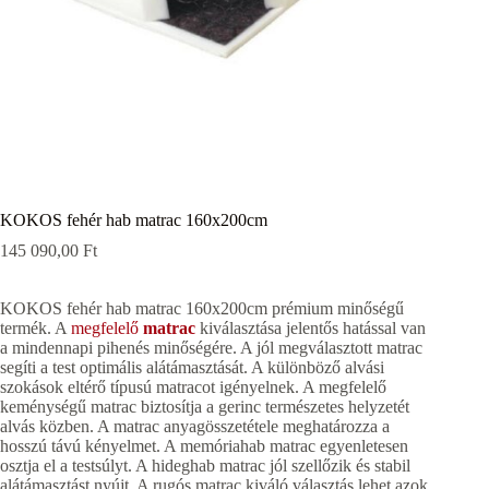
KOKOS fehér hab matrac 160x200cm
145 090,00
Ft
KOKOS fehér hab matrac 160x200cm prémium minőségű
termék. A
megfelelő
matrac
kiválasztása jelentős hatással van
a mindennapi pihenés minőségére. A jól megválasztott matrac
segíti a test optimális alátámasztását. A különböző alvási
szokások eltérő típusú matracot igényelnek. A megfelelő
keménységű matrac biztosítja a gerinc természetes helyzetét
alvás közben. A matrac anyagösszetétele meghatározza a
hosszú távú kényelmet. A memóriahab matrac egyenletesen
osztja el a testsúlyt. A hideghab matrac jól szellőzik és stabil
alátámasztást nyújt. A rugós matrac kiváló választás lehet azok