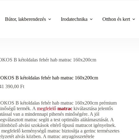
Bútor, lakberendezés
Irodatechnika
Otthon és kert
KOS B kétoldalas fehér hab matrac 160x200cm
OKOS B kétoldalas fehér hab matrac 160x200cm
41 390,00
Ft
OKOS B kétoldalas fehér hab matrac 160x200cm prémium
inőségű termék. A
megfelelő
matrac
kiválasztása jelentős
atással van a mindennapi pihenés minőségére. A jól
egválasztott matrac segíti a test optimális alátámasztását. A
ülönböző alvási szokások eltérő típusú matracot igényelnek.
 megfelelő keménységű matrac biztosítja a gerinc természetes
elyzetét alvás közben. A matrac anyagösszetétele