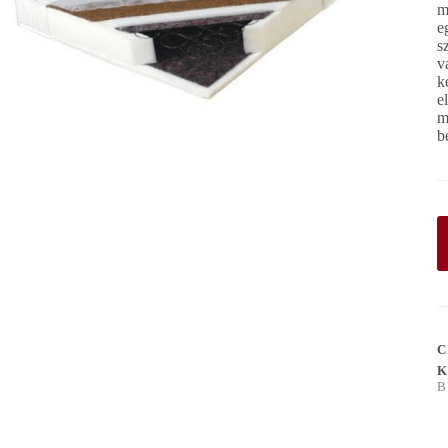
m
e
s
v
k
e
m
b
C
K
B