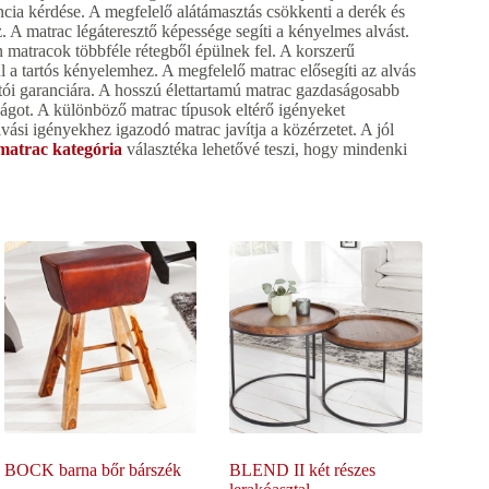
cia kérdése. A megfelelő alátámasztás csökkenti a derék és
 A matrac légáteresztő képessége segíti a kényelmes alvást.
 matracok többféle rétegből épülnek fel. A korszerű
ul a tartós kényelemhez. A megfelelő matrac elősegíti az alvás
rtói garanciára. A hosszú élettartamú matrac gazdaságosabb
ágot. A különböző matrac típusok eltérő igényeket
vási igényekhez igazodó matrac javítja a közérzetet. A jól
matrac kategória
választéka lehetővé teszi, hogy mindenki
BOCK barna bőr bárszék
BLEND II két részes