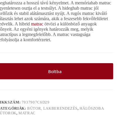
eghatározza a hosszú távú kényelmet. A memóriahab matrac
gyenletesen osztja el a testsúlyt. A hideghab matrac jól
zellőzik és stabil alátámasztást nyújt. A rugós matrac kiváló
álasztás lehet azok számára, akik a feszesebb fekvőfelületet
edvelik. A hibrid
matrac
ötvözi a különböző anyagok
lőnyeit. Az egyéni igények határozzák meg, melyik
atractípus a legmegfelelőbb. A matrac vastagsága
efolyásolja a komfortérzetet.
Boltba
IKKSZÁM:
7937907C6D29
ATEGÓRIÁK:
BÚTOR, LAKBERENDEZÉS
,
HÁLÓSZOBA
ÚTOROK
,
MATRAC