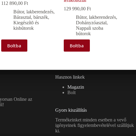
lerakóasztal
112 890,00
Ft
129 990,00
Ft
Bútor, lakberendezés
,
Bárasztal, bárszék
,
Bútor, lakberendezés
,
Kiegészítõ és
Dohányzóasztal
,
kisbútorok
Nappali szoba
bútorok
Boltba
Boltba
Hasznos linkek
Magazin
Bolt
gyorsan Online az
l!
Gyors kiszállítás
Termékeinket minden esetben a vevő
igényeinek figyelembevételével szállítjuk
ki.