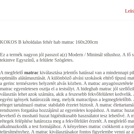
Leír
KOKOS B kétoldalas fehér hab matrac 160x200cm
Ez a termék nagyon jól passzol a(z) Modern / Minimál stílushoz. A fő s
tekintve Egyszínű, a felülete Szögletes.
A megfelelő
matrac
kiválasztása jelentős hatással van a mindennapi pih
optimális alátámasztását. A különböző alvási szokások eltérő típusú m
a gerinc természetes helyzetét alvás közben. A matrac anyagösszetéte
matrac egyenletesen osztja el a testsúlyt. A hideghab matrac jól szellőzi
választás lehet azok számára, akik a feszesebb fekvőfelületet kedvelik.
egyéni igények határozzák meg, melyik matractípus a legmegfelelőbb. 
réteget tartalmazó matrac stabilabb érzetet biztosít. A matrac élettarta
rendszeres forgatása hozzájárul az egyenletes kopáshoz. A matrac huz
levehető és mosható huzat higiénikusabb használatot tesz lehetővé. A m
rétegek felépítése határozza meg a fekvőfelület érzetét. A megfelelő ma
alkalmazkodik a test formájához. A kényelmes matrac csökkenti a nyom
teljesítményhez. A matrac kiválasztásakor fontos figyelembe venni az a