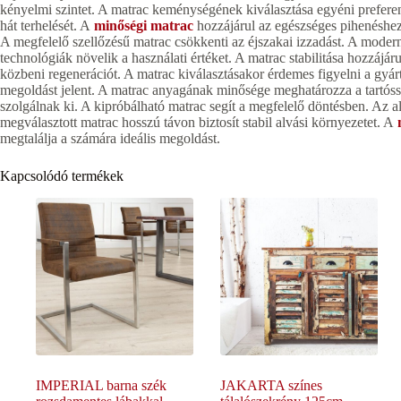
kényelmi szintet. A matrac keménységének kiválasztása egyéni preferen
hát terhelését. A
minőségi matrac
hozzájárul az egészséges pihenéshez.
A megfelelő szellőzésű matrac csökkenti az éjszakai izzadást. A modern
technológiák növelik a használati értéket. A matrac stabilitása hozzájár
közbeni regenerációt. A matrac kiválasztásakor érdemes figyelni a gyá
megoldást jelent. A matrac anyagának minősége meghatározza a tartóss
szolgálnak ki. A kipróbálható matrac segít a megfelelő döntésben. Az al
megválasztott matrac hosszú távon biztosít stabil alvási környezetet. A
megtalálja a számára ideális megoldást.
Kapcsolódó termékek
IMPERIAL barna szék
JAKARTA színes