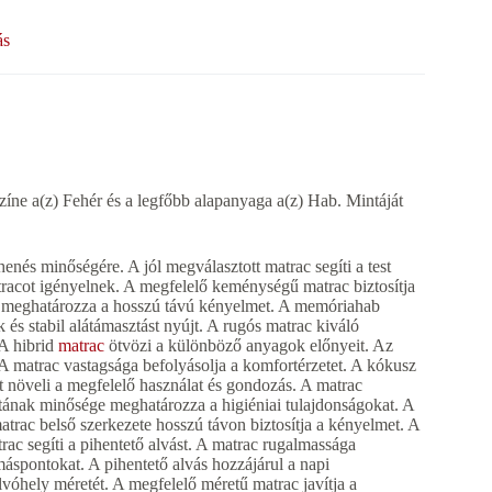
ás
zíne a(z) Fehér és a legfőbb alapanyaga a(z) Hab. Mintáját
enés minőségére. A jól megválasztott matrac segíti a test
atracot igényelnek. A megfelelő keménységű matrac biztosítja
le meghatározza a hosszú távú kényelmet. A memóriahab
k és stabil alátámasztást nyújt. A rugós matrac kiváló
 A hibrid
matrac
ötvözi a különböző anyagok előnyeit. Az
A matrac vastagsága befolyásolja a komfortérzetet. A kókusz
mát növeli a megfelelő használat és gondozás. A matrac
atának minősége meghatározza a higiéniai tulajdonságokat. A
atrac belső szerkezete hosszú távon biztosítja a kényelmet. A
trac segíti a pihentető alvást. A matrac rugalmassága
áspontokat. A pihentető alvás hozzájárul a napi
lvóhely méretét. A megfelelő méretű matrac javítja a