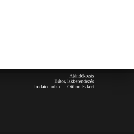
Ajándékozás
Bútor, lakberendezés
Irodatechnika
Otthon és kert