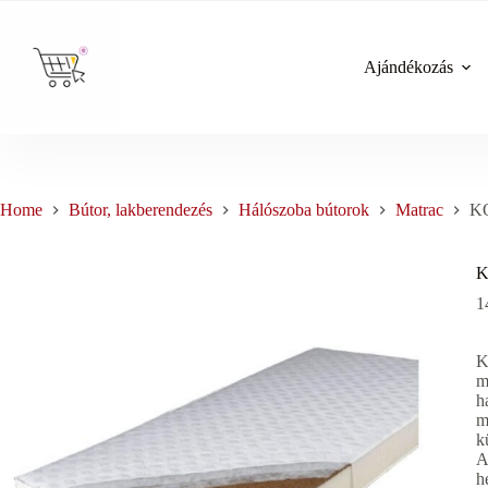
Skip
to
content
Ajándékozás
Home
Bútor, lakberendezés
Hálószoba bútorok
Matrac
KO
K
1
K
m
h
m
k
A
h