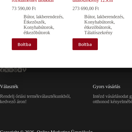
rozsdamentes lábakkal
tálalószekrény 125cm
73 590,00
Ft
273 690,00
Ft
Bútor, lakberendezés
,
Bútor, lakberendezés
,
Étkezõszék
,
Konyhabútorok,
Konyhabútorok,
étkezõbútorok
,
étkezõbútorok
Tálalószekrény
Boltba
Boltba
Választék
Gyors vásárlás
Rendelj óriási termékválasztékunkból,
Intézd vásárlásodat 
kedvező áron!
otthonod kényelmébő