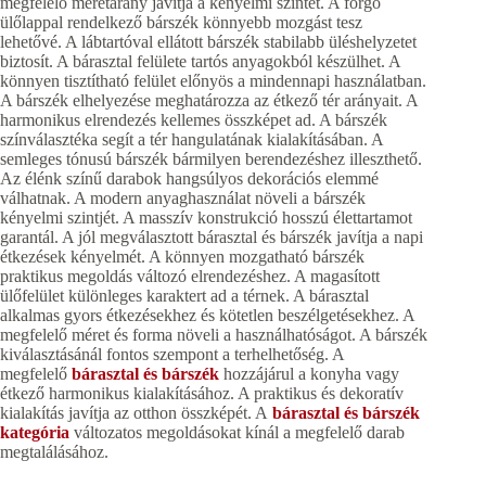
megfelelő méretarány javítja a kényelmi szintet. A forgó
ülőlappal rendelkező bárszék könnyebb mozgást tesz
lehetővé. A lábtartóval ellátott bárszék stabilabb üléshelyzetet
biztosít. A bárasztal felülete tartós anyagokból készülhet. A
könnyen tisztítható felület előnyös a mindennapi használatban.
A bárszék elhelyezése meghatározza az étkező tér arányait. A
harmonikus elrendezés kellemes összképet ad. A bárszék
színválasztéka segít a tér hangulatának kialakításában. A
semleges tónusú bárszék bármilyen berendezéshez illeszthető.
Az élénk színű darabok hangsúlyos dekorációs elemmé
válhatnak. A modern anyaghasználat növeli a bárszék
kényelmi szintjét. A masszív konstrukció hosszú élettartamot
garantál. A jól megválasztott bárasztal és bárszék javítja a napi
étkezések kényelmét. A könnyen mozgatható bárszék
praktikus megoldás változó elrendezéshez. A magasított
ülőfelület különleges karaktert ad a térnek. A bárasztal
alkalmas gyors étkezésekhez és kötetlen beszélgetésekhez. A
megfelelő méret és forma növeli a használhatóságot. A bárszék
kiválasztásánál fontos szempont a terhelhetőség. A
megfelelő
bárasztal és bárszék
hozzájárul a konyha vagy
étkező harmonikus kialakításához. A praktikus és dekoratív
kialakítás javítja az otthon összképét. A
bárasztal és bárszék
kategória
változatos megoldásokat kínál a megfelelő darab
megtalálásához.