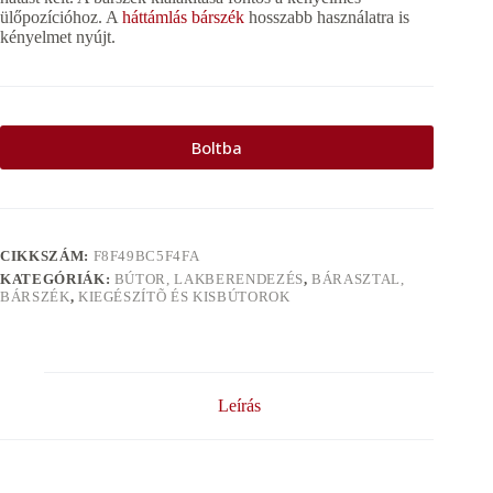
ülőpozícióhoz. A
háttámlás bárszék
hosszabb használatra is
kényelmet nyújt.
Boltba
CIKKSZÁM:
F8F49BC5F4FA
KATEGÓRIÁK:
BÚTOR, LAKBERENDEZÉS
,
BÁRASZTAL,
BÁRSZÉK
,
KIEGÉSZÍTÕ ÉS KISBÚTOROK
Leírás