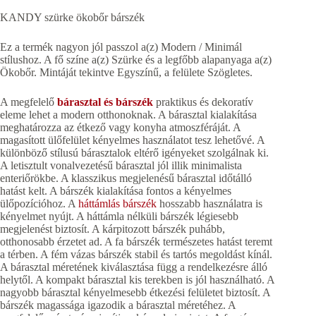
KANDY szürke ökobőr bárszék
Ez a termék nagyon jól passzol a(z) Modern / Minimál
stílushoz. A fő színe a(z) Szürke és a legfőbb alapanyaga a(z)
Ökobőr. Mintáját tekintve Egyszínű, a felülete Szögletes.
A megfelelő
bárasztal és bárszék
praktikus és dekoratív
eleme lehet a modern otthonoknak. A bárasztal kialakítása
meghatározza az étkező vagy konyha atmoszféráját. A
magasított ülőfelület kényelmes használatot tesz lehetővé. A
különböző stílusú bárasztalok eltérő igényeket szolgálnak ki.
A letisztult vonalvezetésű bárasztal jól illik minimalista
enteriőrökbe. A klasszikus megjelenésű bárasztal időtálló
hatást kelt. A bárszék kialakítása fontos a kényelmes
ülőpozícióhoz. A
háttámlás bárszék
hosszabb használatra is
kényelmet nyújt. A háttámla nélküli bárszék légiesebb
megjelenést biztosít. A kárpitozott bárszék puhább,
otthonosabb érzetet ad. A fa bárszék természetes hatást teremt
a térben. A fém vázas bárszék stabil és tartós megoldást kínál.
A bárasztal méretének kiválasztása függ a rendelkezésre álló
helytől. A kompakt bárasztal kis terekben is jól használható. A
nagyobb bárasztal kényelmesebb étkezési felületet biztosít. A
bárszék magassága igazodik a bárasztal méretéhez. A