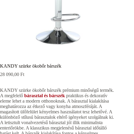
KANDY szürke ökobőr bárszék
28 090,00
Ft
KANDY szürke ökobőr bárszék prémium minőségű termék.
A megfelelő
bárasztal és bárszék
praktikus és dekoratív
eleme lehet a modern otthonoknak. A bárasztal kialakítása
meghatározza az étkező vagy konyha atmoszféráját. A
magasított ülőfelület kényelmes használatot tesz lehetővé. A
különböző stílusú bárasztalok eltérő igényeket szolgálnak ki.
A letisztult vonalvezetésű bárasztal jól illik minimalista
enteriőrökbe. A klasszikus megjelenésű bárasztal időtálló
hatást kelt. A bárszék kialakítása fontos a kényelmes