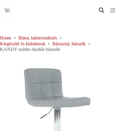
Skip
to
content
Home
Bútor, lakberendezés
Kiegészítõ és kisbútorok
Bárasztal, bárszék
KANDY szürke ökobőr bárszék