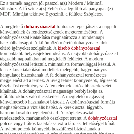
Ez a termék nagyon jól passzol a(z) Modern / Minimál
stílushoz. A fő színe a(z) Fehér és a legfőbb alapanyaga a(z)
MDF. Mintáját tekintve Egyszínű, a felülete Szögletes.
A megfelelő
dohányzóasztal
fontos szerepet játszik a nappali
kényelmének és rendezettségének megteremtésében. A
dohányzóasztal kialakítása meghatározza a mindennapi
használhatóságot. A különböző méretű dohányzóasztalok
eltérő igényeket szolgálnak. A
kisebb dohányzóasztal
kompaktabb helyiségekben ideális. A nagyobb dohányzóasztal
tágasabb nappalikban ad megfelelő felületet. A modern
dohányzóasztal letisztult, minimalista formavilággal készül. A
klasszikus kialakítású modellek melegebb, hagyományos
hangulatot biztosítanak. A fa dohányzóasztal természetes
megjelenést ad a térnek. A üveg felület könnyedebb, légiesebb
összhatást eredményez. A fém elemek tartósabb szerkezetet
kínálnak. A dohányzóasztal magassága befolyásolja az
ülőbútorokhoz való illeszkedést. A megfelelő magasság
kényelmesebb használatot biztosít. A dohányzóasztal formája
meghatározza a vizuális hatást. A kerek asztal lágyabb,
harmonikusabb megjelenést ad. A szögletes asztal
rendezettebb, markánsabb összképet teremt. A
dohányzóasztal
polcos vagy fiókos kialakítása extra tárolási lehetőséget kínál.
A nyitott polcok könnyebb hozzáférést biztosítanak a