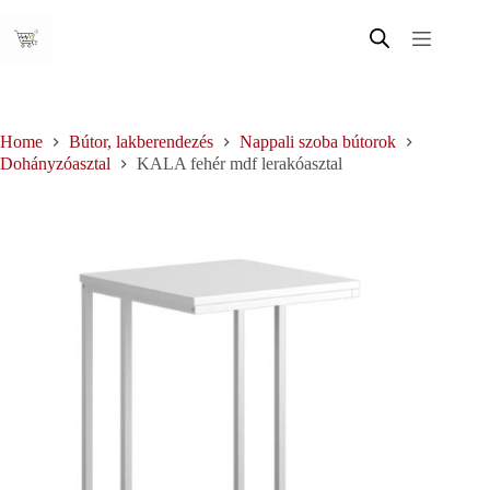
Skip
to
content
Home
Bútor, lakberendezés
Nappali szoba bútorok
Dohányzóasztal
KALA fehér mdf lerakóasztal