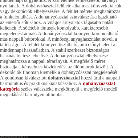
mindennapi tárgyakhoz. A zárt elemek rendezettebb látványt
nyújtanak. A dohányzóasztal felülete alkalmas könyvek, tálcák
vagy dekorációk elhelyezésére. A felület mérete meghatározza
a funkcionalitást. A dohányzóasztal színválasztása igazítható
az enteriőr stílusához. A világos árnyalatok tágasabb hatást
keltenek. A sötétebb tónusok komolyabb, karakteresebb
megjelenést adnak. A dohányzóasztal könnyen kombinálható
más nappali bútorokkal. A minőségi anyaghasználat növeli a
tartósságot. A felület könnyen tisztítható, ami előnyt jelent a
mindennapi használatban. A stabil szerkezet biztonságos
használatot tesz lehetővé. A dohányzóasztal elhelyezése
meghatározza a nappali térarányait. A megfelelő méret
biztosítja a kényelmes közlekedést az ülőbútorok között. A
dekorációk finoman kiemelik a dohányzóasztal megjelenését.
A gondosan kiválasztott
dohányzóasztal
hozzájárul a nappali
harmonikus és praktikus kialakításához. A
dohányzóasztal
kategória
széles választéka megkönnyíti a megfelelő modell
megtalálását bármilyen otthonba.