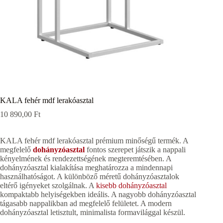
KALA fehér mdf lerakóasztal
10 890,00
Ft
KALA fehér mdf lerakóasztal prémium minőségű termék. A
megfelelő
dohányzóasztal
fontos szerepet játszik a nappali
kényelmének és rendezettségének megteremtésében. A
dohányzóasztal kialakítása meghatározza a mindennapi
használhatóságot. A különböző méretű dohányzóasztalok
eltérő igényeket szolgálnak. A
kisebb dohányzóasztal
kompaktabb helyiségekben ideális. A nagyobb dohányzóasztal
tágasabb nappalikban ad megfelelő felületet. A modern
dohányzóasztal letisztult, minimalista formavilággal készül.