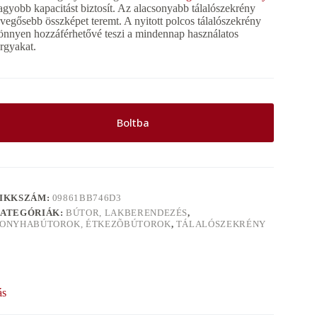
agyobb kapacitást biztosít. Az alacsonyabb tálalószekrény
evegősebb összképet teremt. A nyitott polcos tálalószekrény
önnyen hozzáférhetővé teszi a mindennap használatos
árgyakat.
Boltba
IKKSZÁM:
09861BB746D3
ATEGÓRIÁK:
BÚTOR, LAKBERENDEZÉS
,
ONYHABÚTOROK, ÉTKEZÕBÚTOROK
,
TÁLALÓSZEKRÉNY
ás