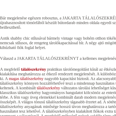
Bár megjelenése egészen robosztus, a JAKARTA TÁLALÓSZEKRÉNY kö
újrahasznosított tömörfából készült bútordarab minden oldala egyedi sz
beilleszthető.
Antik shabby chic stílusával bármely vintage vagy bohém otthon tökélet
nemcsak stílusos, de rengeteg tárolókapacitással bír. A négy ajtó mögöt
kihúzható fiók foglal helyet.
Válaszd a JAKARTA TÁLALÓSZEKRÉNYT a kellemes megjelenés és p
A megfelelő
tálalószekrény
praktikus tárolómegoldást kínál az étkészl
kialakítása meghatározza az étkező rendezett megjelenését. A különböző
ki. A
magas tálalószekrény
nagyobb kapacitást biztosít. Az alacsonyabb
tálalószekrény könnyen hozzáférhetővé teszi a mindennap használatos t
keltenek. A kombinált
tálalószekrény
változatos tárolási lehetőséget kín
klasszikus tálalószekrény hagyományos hangulatot kölcsönöz az enteriő
térbe. A fém vagy üveg elemekkel kombinált darab modern megjelenést 
összképét. A világos tónusú tálalószekrény tágasabb érzetet ad. A sötét
tálalószekrény anyagának minősége hosszú távon meghatározza a tartóss
használatot tesz lehetővé. A tálalószekrényben kialakított fiókok extra t
szempont a választásnál. A megfelelő mélységű polcok sokféle tárgy elh