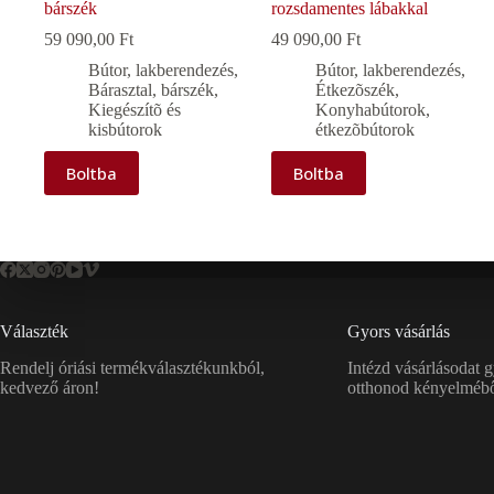
bárszék
rozsdamentes lábakkal
59 090,00
Ft
49 090,00
Ft
Bútor, lakberendezés
,
Bútor, lakberendezés
,
Bárasztal, bárszék
,
Étkezõszék
,
Kiegészítõ és
Konyhabútorok,
kisbútorok
étkezõbútorok
Boltba
Boltba
Választék
Gyors vásárlás
Rendelj óriási termékválasztékunkból,
Intézd vásárlásodat 
kedvező áron!
otthonod kényelmébő