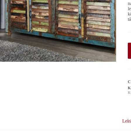
n
l
k
t
C
K
K
Leír