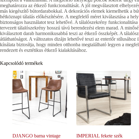
meghatározza az étkező funkcionalitását. A jól megválasztott elhelyezés 
más kiegészítő bútordarabokkal. A dekorációs elemek kiemelhetik a bút
hétköznapi tálalás előkészítésére. A megfelelő méret kiválasztása a hely
biztonságos használatot tesz lehetővé. A tálalószekrény funkcionalitása
tervezett tálalószekrény hosszú távú berendezési elem marad. A minősé
kiválasztott darab harmonikusabbá teszi az étkező összképét. A tálalósz
átláthatóságot. A változatos dizájn lehetővé teszi az enteriőr stílusához 
kínálata biztosítja, hogy minden otthonba megtalálható legyen a megfele
rendezett és esztétikus étkező kialakításához.
Kapcsolódó termékek
DJANGO barna vintage
IMPERIAL fekete szék