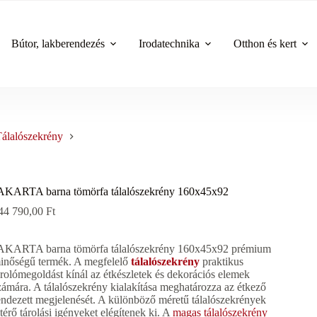
Bútor, lakberendezés
Irodatechnika
Otthon és kert
álalószekrény
AKARTA barna tömörfa tálalószekrény 160x45x92
44 790,00
Ft
AKARTA barna tömörfa tálalószekrény 160x45x92 prémium
inőségű termék. A megfelelő
tálalószekrény
praktikus
árolómegoldást kínál az étkészletek és dekorációs elemek
zámára. A tálalószekrény kialakítása meghatározza az étkező
endezett megjelenését. A különböző méretű tálalószekrények
ltérő tárolási igényeket elégítenek ki. A
magas tálalószekrény