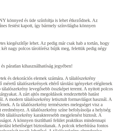
nnyed és üde színfoltja is lehet étkeződnek. Az
ínes festést kapott, így bármely színvilágba könnyen
es kiegészítője lehet. Az pedig már csak hab a tortán, hogy
t két nagy polcos tárolórész bújik meg, felettük pedig négy
áratlan kihasználhatóság jegyében!
etek és dekorációs elemek számára. A tálalószekrény
 méretű tálalószekrények eltérő tárolási igényeket elégítenek
 tálalószekrény levegősebb összképet teremt. A nyitott polcos
árgyakat. A zárt ajtós megoldások rendezettebb hatást
ál. A modern tálalószekrény letisztult formavilágot használ. A
rnek. A fa tálalószekrény természetes melegséget visz a
eredményez. A tálalószekrény színe befolyásolja a helyiség
ebb tálalószekrény karakteresebb megjelenést biztosít. A
ágot. A könnyen tisztítható felület praktikus mindennapi
árolási lehetőséget biztosítanak. A polcok teherbírása fontos
elyezését teszik lehetővé. A tálalószekrény elrendezése