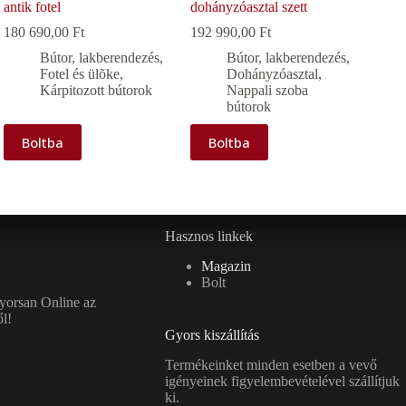
antik fotel
dohányzóasztal szett
180 690,00
Ft
192 990,00
Ft
Bútor, lakberendezés
,
Bútor, lakberendezés
,
Fotel és ülõke
,
Dohányzóasztal
,
Kárpitozott bútorok
Nappali szoba
bútorok
Boltba
Boltba
Hasznos linkek
Magazin
Bolt
gyorsan Online az
l!
Gyors kiszállítás
Termékeinket minden esetben a vevő
igényeinek figyelembevételével szállítjuk
ki.