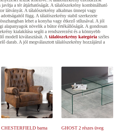
javítja a tér átjárhatóságát. A tálalószekrény kombinálható
or látványát. A tálalószekrény alkalmas ünnepi vagy
 adottságaitól függ. A tálalószekrény stabil szerkezete
 összhangban lehet a konyha vagy étkező stílusával. A jól
gi alapanyagok növelik a bútor értékállóságát. A gondosan
ekrény kialakítása segíti a rendszerezést és a könnyebb
illő modell kiválasztását. A
tálalószekrény kategória
széles
lő darab. A jól megválasztott tálalószekrény hozzájárul a
CHESTERFIELD barna
GHOST 2 részes üveg