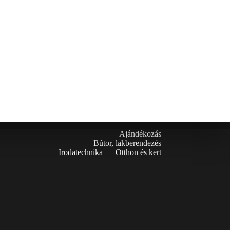
Ajándékozás
Bútor, lakberendezés
Irodatechnika
Otthon és kert