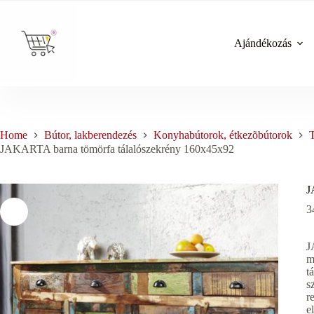
Skip
to
content
Ajándékozás
Home
Bútor, lakberendezés
Konyhabútorok, étkezõbútorok
T
JAKARTA barna tömörfa tálalószekrény 160x45x92
J
3
J
m
t
s
r
e