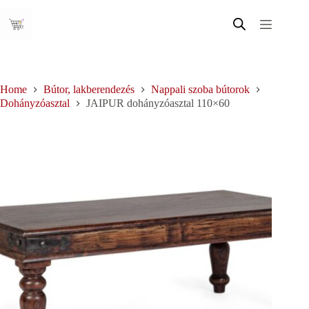
Skip
to
content
Home
Bútor, lakberendezés
Nappali szoba bútorok
Dohányzóasztal
JAIPUR dohányzóasztal 110×60