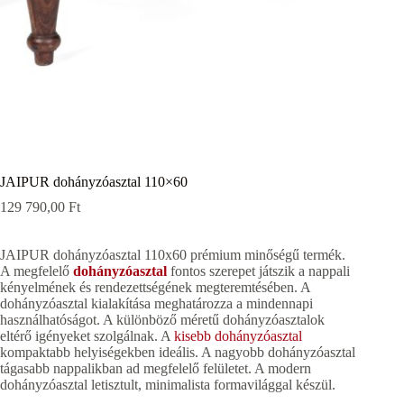
JAIPUR dohányzóasztal 110×60
129 790,00
Ft
JAIPUR dohányzóasztal 110x60 prémium minőségű termék.
A megfelelő
dohányzóasztal
fontos szerepet játszik a nappali
kényelmének és rendezettségének megteremtésében. A
dohányzóasztal kialakítása meghatározza a mindennapi
használhatóságot. A különböző méretű dohányzóasztalok
eltérő igényeket szolgálnak. A
kisebb dohányzóasztal
kompaktabb helyiségekben ideális. A nagyobb dohányzóasztal
tágasabb nappalikban ad megfelelő felületet. A modern
dohányzóasztal letisztult, minimalista formavilággal készül.