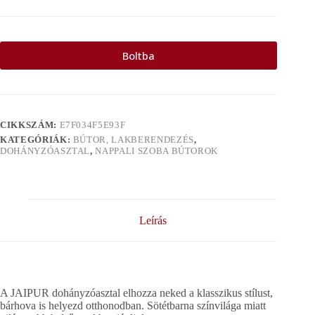
Boltba
CIKKSZÁM:
E7F034F5E93F
KATEGÓRIÁK:
BÚTOR, LAKBERENDEZÉS
,
DOHÁNYZÓASZTAL
,
NAPPALI SZOBA BÚTOROK
Leírás
A JAIPUR dohányzóasztal elhozza neked a klasszikus stílust,
bárhova is helyezd otthonodban. Sötétbarna színvilága miatt