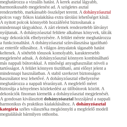
meghatározza a vizuális hatást. A kerek asztal lágyabb,
harmonikusabb megjelenést ad. A szögletes asztal
rendezettebb, markánsabb összképet teremt. A
dohányzóasztal
polcos vagy fiókos kialakítása extra tárolási lehetőséget kínál.
A nyitott polcok könnyebb hozzáférést biztosítanak a
mindennapi tárgyakhoz. A zárt elemek rendezettebb látványt
nyújtanak. A dohányzóasztal felülete alkalmas könyvek, tálcák
vagy dekorációk elhelyezésére. A felület mérete meghatározza
a funkcionalitást. A dohányzóasztal színválasztása igazítható
az enteriőr stílusához. A világos árnyalatok tágasabb hatást
keltenek. A sötétebb tónusok komolyabb, karakteresebb
megjelenést adnak. A dohányzóasztal könnyen kombinálható
más nappali bútorokkal. A minőségi anyaghasználat növeli a
tartósságot. A felület könnyen tisztítható, ami előnyt jelent a
mindennapi használatban. A stabil szerkezet biztonságos
használatot tesz lehetővé. A dohányzóasztal elhelyezése
meghatározza a nappali térarányait. A megfelelő méret
biztosítja a kényelmes közlekedést az ülőbútorok között. A
dekorációk finoman kiemelik a dohányzóasztal megjelenését.
A gondosan kiválasztott
dohányzóasztal
hozzájárul a nappali
harmonikus és praktikus kialakításához. A
dohányzóasztal
kategória
széles választéka megkönnyíti a megfelelő modell
megtalálását bármilyen otthonba.