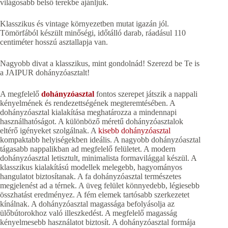
világosabb belső terekbe ajánljuk.
Klasszikus és vintage környezetben mutat igazán jól.
Tömörfából készült minőségi, időtálló darab, ráadásul 110
centiméter hosszú asztallapja van.
Nagyobb divat a klasszikus, mint gondolnád! Szerezd be Te is
a JAIPUR dohányzóasztalt!
A megfelelő
dohányzóasztal
fontos szerepet játszik a nappali
kényelmének és rendezettségének megteremtésében. A
dohányzóasztal kialakítása meghatározza a mindennapi
használhatóságot. A különböző méretű dohányzóasztalok
eltérő igényeket szolgálnak. A
kisebb dohányzóasztal
kompaktabb helyiségekben ideális. A nagyobb dohányzóasztal
tágasabb nappalikban ad megfelelő felületet. A modern
dohányzóasztal letisztult, minimalista formavilággal készül. A
klasszikus kialakítású modellek melegebb, hagyományos
hangulatot biztosítanak. A fa dohányzóasztal természetes
megjelenést ad a térnek. A üveg felület könnyedebb, légiesebb
összhatást eredményez. A fém elemek tartósabb szerkezetet
kínálnak. A dohányzóasztal magassága befolyásolja az
ülőbútorokhoz való illeszkedést. A megfelelő magasság
kényelmesebb használatot biztosít. A dohányzóasztal formája