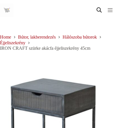
Skip
to
content
Home
Bútor, lakberendezés
Hálószoba bútorok
Éjjeliszekrény
IRON CRAFT szürke akácfa éjjeliszekrény 45cm