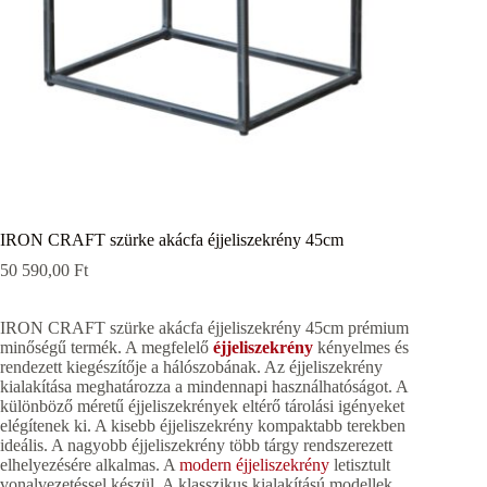
IRON CRAFT szürke akácfa éjjeliszekrény 45cm
50 590,00
Ft
IRON CRAFT szürke akácfa éjjeliszekrény 45cm prémium
minőségű termék. A megfelelő
éjjeliszekrény
kényelmes és
rendezett kiegészítője a hálószobának. Az éjjeliszekrény
kialakítása meghatározza a mindennapi használhatóságot. A
különböző méretű éjjeliszekrények eltérő tárolási igényeket
elégítenek ki. A kisebb éjjeliszekrény kompaktabb terekben
ideális. A nagyobb éjjeliszekrény több tárgy rendszerezett
elhelyezésére alkalmas. A
modern éjjeliszekrény
letisztult
vonalvezetéssel készül. A klasszikus kialakítású modellek