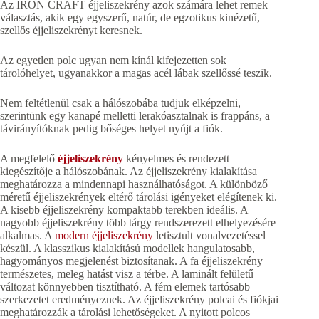
Az IRON CRAFT éjjeliszekrény azok számára lehet remek
választás, akik egy egyszerű, natúr, de egzotikus kinézetű,
szellős éjjeliszekrényt keresnek.
Az egyetlen polc ugyan nem kínál kifejezetten sok
tárolóhelyet, ugyanakkor a magas acél lábak szellőssé teszik.
Nem feltétlenül csak a hálószobába tudjuk elképzelni,
szerintünk egy kanapé melletti lerakóasztalnak is frappáns, a
távirányítóknak pedig bőséges helyet nyújt a fiók.
A megfelelő
éjjeliszekrény
kényelmes és rendezett
kiegészítője a hálószobának. Az éjjeliszekrény kialakítása
meghatározza a mindennapi használhatóságot. A különböző
méretű éjjeliszekrények eltérő tárolási igényeket elégítenek ki.
A kisebb éjjeliszekrény kompaktabb terekben ideális. A
nagyobb éjjeliszekrény több tárgy rendszerezett elhelyezésére
alkalmas. A
modern éjjeliszekrény
letisztult vonalvezetéssel
készül. A klasszikus kialakítású modellek hangulatosabb,
hagyományos megjelenést biztosítanak. A fa éjjeliszekrény
természetes, meleg hatást visz a térbe. A laminált felületű
változat könnyebben tisztítható. A fém elemek tartósabb
szerkezetet eredményeznek. Az éjjeliszekrény polcai és fiókjai
meghatározzák a tárolási lehetőségeket. A nyitott polcos