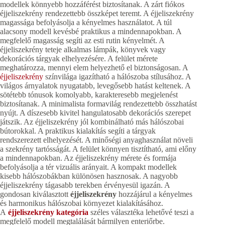
modellek könnyebb hozzáférést biztosítanak. A zárt fiókos
éjjeliszekrény rendezettebb összképet teremt. A éjjeliszekrény
magassága befolyásolja a kényelmes használatot. A túl
alacsony modell kevésbé praktikus a mindennapokban. A
megfelelő magasság segíti az esti rutin kényelmét. A
éjjeliszekrény teteje alkalmas lámpák, könyvek vagy
dekorációs tárgyak elhelyezésére. A felület mérete
meghatározza, mennyi elem helyezhető el biztonságosan. A
éjjeliszekrény
színvilága igazítható a hálószoba stílusához. A
világos árnyalatok nyugatabb, levegősebb hatást keltenek. A
sötétebb tónusok komolyabb, karakteresebb megjelenést
biztosítanak. A minimalista formavilág rendezettebb összhatást
nyújt. A díszesebb kivitel hangulatosabb dekorációs szerepet
játszik. Az éjjeliszekrény jól kombinálható más hálószobai
bútorokkal. A praktikus kialakítás segíti a tárgyak
rendszerezett elhelyezését. A minőségi anyaghasználat növeli
a szekrény tartósságát. A felület könnyen tisztítható, ami előny
a mindennapokban. Az éjjeliszekrény mérete és formája
befolyásolja a tér vizuális arányait. A kompakt modellek
kisebb hálószobákban különösen hasznosak. A nagyobb
éjjeliszekrény tágasabb terekben érvényesül igazán. A
gondosan kiválasztott
éjjeliszekrény
hozzájárul a kényelmes
és harmonikus hálószobai környezet kialakításához.
A
éjjeliszekrény kategória
széles választéka lehetővé teszi a
megfelelő modell megtalálását bármilyen enteriőrbe.