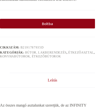
Boltba
CIKKSZÁM:
B2191787935D
KATEGÓRIÁK:
BÚTOR, LAKBERENDEZÉS
,
ÉTKEZÕASZTAL
,
KONYHABÚTOROK, ÉTKEZÕBÚTOROK
Leírás
Az összes mangó asztalunkat szeretjük, de az INFINITY