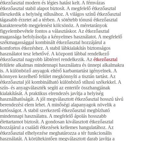
étkezőasztal modern és légies hatást kelt. A fémvázas
étkezőasztal stabil alapot biztosít. A megfelelő étkezőasztal
illeszkedik a helyiség stílusához. A világos színű étkezőasztal
tágasabb érzetet ad a térben. A sötétebb tónusú étkezőasztal
karakteresebb megjelenést kölcsönöz. A méretarányok
figyelembevétele fontos a választáskor. Az étkezőasztal
magassága befolyásolja a kényelmes használatot. A megfelelő
székmagassággal kombinált étkezőasztal hozzájárul a
komfortos étkezéshez. A stabil lábkialakítás biztonságos
használatot tesz lehetővé. A központi lábbal rendelkező
étkezőasztal nagyobb lábtérrel rendelkezik. Az
étkezőasztal
felülete alkalmas mindennapi használatra és ünnepi alkalmakra
is. A különböző anyagok eltérő karbantartást igényelnek. A
könnyen kezelhető felület megkönnyíti a tisztán tartást. Az
étkezőasztal jól kombinálható különböző stílusú székekkel. A
szín- és anyagválaszték segíti az enteriőr összhangjának
kialakítását. A praktikus elrendezés javítja a helyiség
használhatóságát. A jól megválasztott étkezőasztal hosszú távú
berendezési elem lehet. A minőségi alapanyagok növelik a
tartósságot. A stabil szerkezetű étkezőasztal megbízható
mindennapi használatra. A megfelelő ápolás hosszabb
élettartamot biztosít. A gondosan kiválasztott étkezőasztal
hozzájárul a családi étkezések kellemes hangulatához. Az
étkezőasztal elhelyezése meghatározza a tér funkcionális
használatát. A körültekintően megválasztott darab javítja a