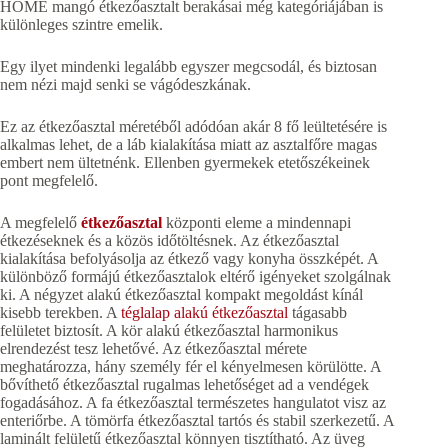
HOME mangó étkezőasztalt berakásai még kategóriájában is
különleges szintre emelik.
Egy ilyet mindenki legalább egyszer megcsodál, és biztosan
nem nézi majd senki se vágódeszkának.
Ez az étkezőasztal méretéből adódóan akár 8 fő leültetésére is
alkalmas lehet, de a láb kialakítása miatt az asztalfőre magas
embert nem ültetnénk. Ellenben gyermekek etetőszékeinek
pont megfelelő.
A megfelelő
étkezőasztal
központi eleme a mindennapi
étkezéseknek és a közös időtöltésnek. Az étkezőasztal
kialakítása befolyásolja az étkező vagy konyha összképét. A
különböző formájú étkezőasztalok eltérő igényeket szolgálnak
ki. A négyzet alakú étkezőasztal kompakt megoldást kínál
kisebb terekben. A
téglalap alakú étkezőasztal
tágasabb
felületet biztosít. A kör alakú étkezőasztal harmonikus
elrendezést tesz lehetővé. Az étkezőasztal mérete
meghatározza, hány személy fér el kényelmesen körülötte. A
bővíthető étkezőasztal rugalmas lehetőséget ad a vendégek
fogadásához. A fa étkezőasztal természetes hangulatot visz az
enteriőrbe. A tömörfa étkezőasztal tartós és stabil szerkezetű. A
laminált felületű étkezőasztal könnyen tisztítható. Az üveg