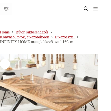
Skip
to
content
Home
Bútor, lakberendezés
Konyhabútorok, étkezõbútorok
Étkezõasztal
INFINITY HOME mangó étkezőasztal 160cm