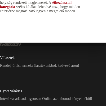
helyiség rendezett megjelenését. A
étkezőasztal
kategória
széles kínálata lehetővé teszi, hogy minden
enteriőrbe megtalálható legyen a megfelelő modell.
Választék
Rendelj óriási termékválasztékunkból, kedvező áron!
Gyors vásárlás
Intézd vásárlásodat gyorsan Online az otthonod kényelméből!