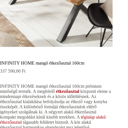
INFINITY HOME mangó étkezőasztal 160cm
337 590,00
Ft
INFINITY HOME mangó étkezőasztal 160cm prémium
minőségű termék. A megfelelő
étkezőasztal
központi eleme a
mindennapi étkezéseknek és a közös időtöltésnek. Az
étkezőasztal kialakítása befolyásolja az étkező vagy konyha
összképét. A különböző formájú étkezőasztalok eltérő
igényeket szolgálnak ki. A négyzet alakú étkezőasztal
kompakt megoldást kínál kisebb terekben. A
téglalap alakú
étkezőasztal
tágasabb felületet biztosít. A kör alakú
étkezőasztal harmonikus elrendezést tesz lehetővé.