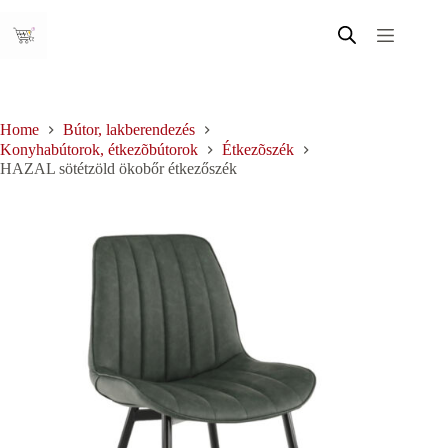
Skip
to
content
Home
Bútor, lakberendezés
Konyhabútorok, étkezõbútorok
Étkezõszék
HAZAL sötétzöld ökobőr étkezőszék