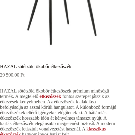
HAZAL sötétzöld ökobőr étkezőszék
29 590,00
Ft
HAZAL sötétzöld ökobőr étkezőszék prémium minőségű
termék. A megfelelő
étkezőszék
fontos szerepet játszik az
étkezések kényelmében. Az étkezőszék kialakítása
befolyásolja az asztal körüli hangulatot. A különböző formájú
étkezőszékek eltérő igényeket elégítenek ki. A háttámlás
étkezőszék hosszabb időn át kényelmes támaszt nyújt. A
karfás étkezőszék elegánsabb megjelenést biztosít. A modern
étkezőszék letisztult vonalvezetést használ. A
klasszikus
étkezőszék
hagyományos hatást kelt.