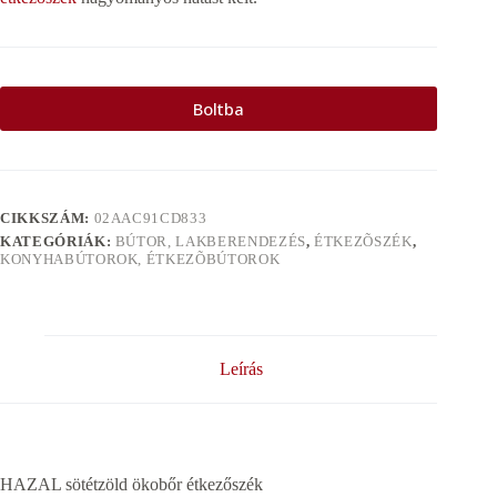
Boltba
CIKKSZÁM:
02AAC91CD833
KATEGÓRIÁK:
BÚTOR, LAKBERENDEZÉS
,
ÉTKEZÕSZÉK
,
KONYHABÚTOROK, ÉTKEZÕBÚTOROK
Leírás
HAZAL sötétzöld ökobőr étkezőszék