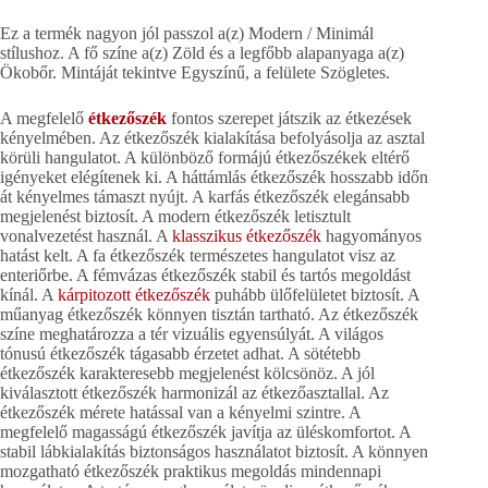
Ez a termék nagyon jól passzol a(z) Modern / Minimál
stílushoz. A fő színe a(z) Zöld és a legfőbb alapanyaga a(z)
Ökobőr. Mintáját tekintve Egyszínű, a felülete Szögletes.
A megfelelő
étkezőszék
fontos szerepet játszik az étkezések
kényelmében. Az étkezőszék kialakítása befolyásolja az asztal
körüli hangulatot. A különböző formájú étkezőszékek eltérő
igényeket elégítenek ki. A háttámlás étkezőszék hosszabb időn
át kényelmes támaszt nyújt. A karfás étkezőszék elegánsabb
megjelenést biztosít. A modern étkezőszék letisztult
vonalvezetést használ. A
klasszikus étkezőszék
hagyományos
hatást kelt. A fa étkezőszék természetes hangulatot visz az
enteriőrbe. A fémvázas étkezőszék stabil és tartós megoldást
kínál. A
kárpitozott étkezőszék
puhább ülőfelületet biztosít. A
műanyag étkezőszék könnyen tisztán tartható. Az étkezőszék
színe meghatározza a tér vizuális egyensúlyát. A világos
tónusú étkezőszék tágasabb érzetet adhat. A sötétebb
étkezőszék karakteresebb megjelenést kölcsönöz. A jól
kiválasztott étkezőszék harmonizál az étkezőasztallal. Az
étkezőszék mérete hatással van a kényelmi szintre. A
megfelelő magasságú étkezőszék javítja az üléskomfortot. A
stabil lábkialakítás biztonságos használatot biztosít. A könnyen
mozgatható étkezőszék praktikus megoldás mindennapi