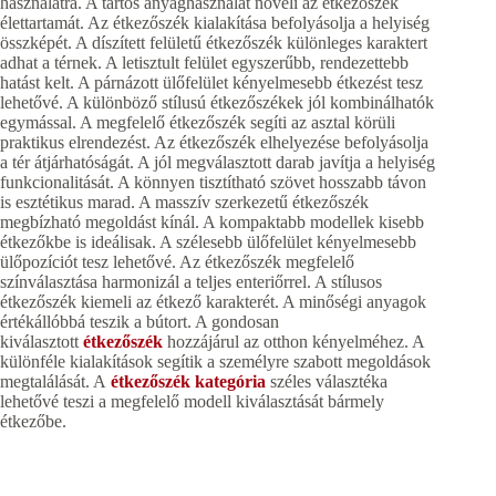
használatra. A tartós anyaghasználat növeli az étkezőszék
élettartamát. Az étkezőszék kialakítása befolyásolja a helyiség
összképét. A díszített felületű étkezőszék különleges karaktert
adhat a térnek. A letisztult felület egyszerűbb, rendezettebb
hatást kelt. A párnázott ülőfelület kényelmesebb étkezést tesz
lehetővé. A különböző stílusú étkezőszékek jól kombinálhatók
egymással. A megfelelő étkezőszék segíti az asztal körüli
praktikus elrendezést. Az étkezőszék elhelyezése befolyásolja
a tér átjárhatóságát. A jól megválasztott darab javítja a helyiség
funkcionalitását. A könnyen tisztítható szövet hosszabb távon
is esztétikus marad. A masszív szerkezetű étkezőszék
megbízható megoldást kínál. A kompaktabb modellek kisebb
étkezőkbe is ideálisak. A szélesebb ülőfelület kényelmesebb
ülőpozíciót tesz lehetővé. Az étkezőszék megfelelő
színválasztása harmonizál a teljes enteriőrrel. A stílusos
étkezőszék kiemeli az étkező karakterét. A minőségi anyagok
értékállóbbá teszik a bútort. A gondosan
kiválasztott
étkezőszék
hozzájárul az otthon kényelméhez. A
különféle kialakítások segítik a személyre szabott megoldások
megtalálását. A
étkezőszék kategória
széles választéka
lehetővé teszi a megfelelő modell kiválasztását bármely
étkezőbe.