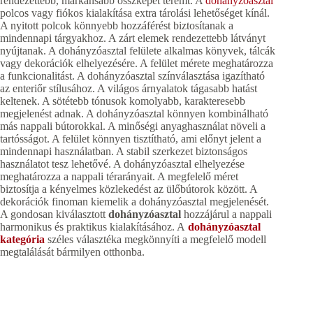
rendezettebb, markánsabb összképet teremt. A
dohányzóasztal
polcos vagy fiókos kialakítása extra tárolási lehetőséget kínál.
A nyitott polcok könnyebb hozzáférést biztosítanak a
mindennapi tárgyakhoz. A zárt elemek rendezettebb látványt
nyújtanak. A dohányzóasztal felülete alkalmas könyvek, tálcák
vagy dekorációk elhelyezésére. A felület mérete meghatározza
a funkcionalitást. A dohányzóasztal színválasztása igazítható
az enteriőr stílusához. A világos árnyalatok tágasabb hatást
keltenek. A sötétebb tónusok komolyabb, karakteresebb
megjelenést adnak. A dohányzóasztal könnyen kombinálható
más nappali bútorokkal. A minőségi anyaghasználat növeli a
tartósságot. A felület könnyen tisztítható, ami előnyt jelent a
mindennapi használatban. A stabil szerkezet biztonságos
használatot tesz lehetővé. A dohányzóasztal elhelyezése
meghatározza a nappali térarányait. A megfelelő méret
biztosítja a kényelmes közlekedést az ülőbútorok között. A
dekorációk finoman kiemelik a dohányzóasztal megjelenését.
A gondosan kiválasztott
dohányzóasztal
hozzájárul a nappali
harmonikus és praktikus kialakításához. A
dohányzóasztal
kategória
széles választéka megkönnyíti a megfelelő modell
megtalálását bármilyen otthonba.