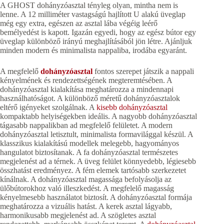
A GHOST dohányzóasztal tényleg olyan, mintha nem is
lenne. A 12 milliméter vastagságú hajlított U alakú üveglap
még egy extra, egészen az asztal lába végéig leérő
bemélyedést is kapott. Igazán egyedi, hogy az egész bútor egy
üveglap különböző irányú meghajlításából jön létre. Ajánljuk
minden modern és minimalista nappaliba, irodába egyaránt.
A megfelelő
dohányzóasztal
fontos szerepet játszik a nappali
kényelmének és rendezettségének megteremtésében. A
dohányzóasztal kialakítása meghatározza a mindennapi
használhatóságot. A különböző méretű dohányzóasztalok
eltérő igényeket szolgálnak. A
kisebb dohányzóasztal
kompaktabb helyiségekben ideális. A nagyobb dohányzóasztal
tágasabb nappalikban ad megfelelő felületet. A modern
dohányzóasztal letisztult, minimalista formavilággal készül. A
klasszikus kialakítású modellek melegebb, hagyományos
hangulatot biztosítanak. A fa dohányzóasztal természetes
megjelenést ad a térnek. A üveg felület könnyedebb, légiesebb
összhatást eredményez. A fém elemek tartósabb szerkezetet
kínálnak. A dohányzóasztal magassága befolyásolja az
ülőbútorokhoz való illeszkedést. A megfelelő magasság
kényelmesebb használatot biztosít. A dohányzóasztal formája
meghatározza a vizuális hatást. A kerek asztal lágyabb,
harmonikusabb megjelenést ad. A szögletes asztal