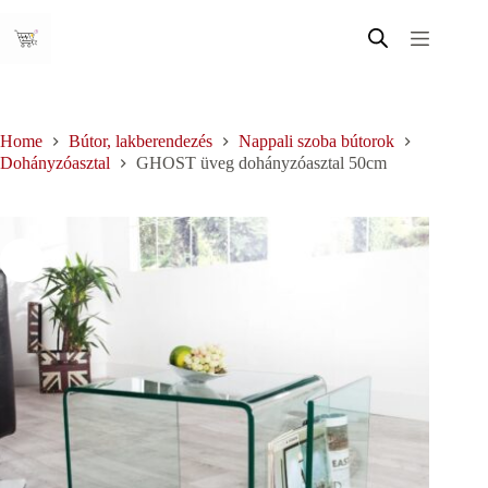
Skip
to
content
Home
Bútor, lakberendezés
Nappali szoba bútorok
Dohányzóasztal
GHOST üveg dohányzóasztal 50cm