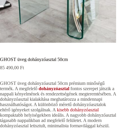
GHOST üveg dohányzóasztal 50cm
85 490,00
Ft
GHOST üveg dohányzóasztal 50cm prémium minőségű
termék. A megfelelő
dohányzóasztal
fontos szerepet játszik a
nappali kényelmének és rendezettségének megteremtésében. A
dohányzóasztal kialakítása meghatározza a mindennapi
használhatóságot. A különböző méretű dohányzóasztalok
eltérő igényeket szolgálnak. A
kisebb dohányzóasztal
kompaktabb helyiségekben ideális. A nagyobb dohányzóasztal
tágasabb nappalikban ad megfelelő felületet. A modern
dohányzóasztal letisztult, minimalista formavilággal készül.