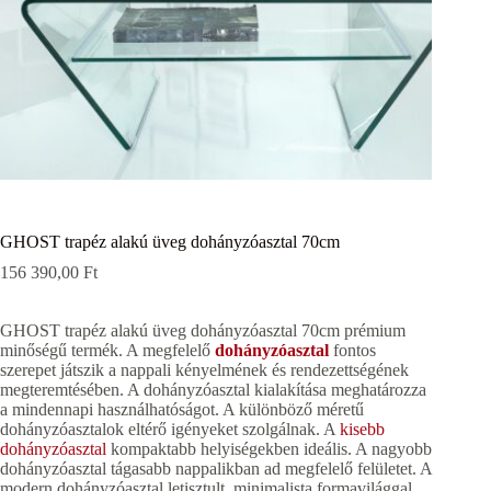
GHOST trapéz alakú üveg dohányzóasztal 70cm
156 390,00
Ft
GHOST trapéz alakú üveg dohányzóasztal 70cm prémium
minőségű termék. A megfelelő
dohányzóasztal
fontos
szerepet játszik a nappali kényelmének és rendezettségének
megteremtésében. A dohányzóasztal kialakítása meghatározza
a mindennapi használhatóságot. A különböző méretű
dohányzóasztalok eltérő igényeket szolgálnak. A
kisebb
dohányzóasztal
kompaktabb helyiségekben ideális. A nagyobb
dohányzóasztal tágasabb nappalikban ad megfelelő felületet. A
modern dohányzóasztal letisztult, minimalista formavilággal