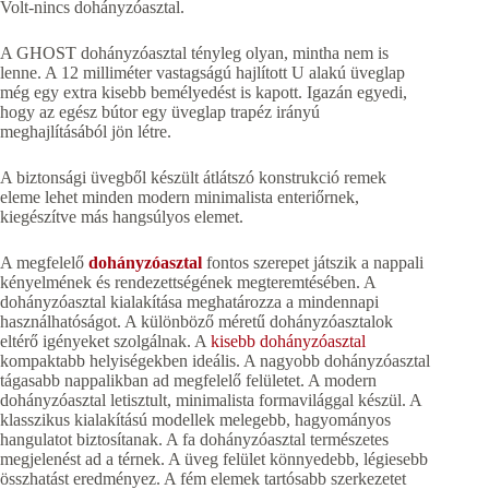
Volt-nincs dohányzóasztal.
A GHOST dohányzóasztal tényleg olyan, mintha nem is
lenne. A 12 milliméter vastagságú hajlított U alakú üveglap
még egy extra kisebb bemélyedést is kapott. Igazán egyedi,
hogy az egész bútor egy üveglap trapéz irányú
meghajlításából jön létre.
A biztonsági üvegből készült átlátszó konstrukció remek
eleme lehet minden modern minimalista enteriőrnek,
kiegészítve más hangsúlyos elemet.
A megfelelő
dohányzóasztal
fontos szerepet játszik a nappali
kényelmének és rendezettségének megteremtésében. A
dohányzóasztal kialakítása meghatározza a mindennapi
használhatóságot. A különböző méretű dohányzóasztalok
eltérő igényeket szolgálnak. A
kisebb dohányzóasztal
kompaktabb helyiségekben ideális. A nagyobb dohányzóasztal
tágasabb nappalikban ad megfelelő felületet. A modern
dohányzóasztal letisztult, minimalista formavilággal készül. A
klasszikus kialakítású modellek melegebb, hagyományos
hangulatot biztosítanak. A fa dohányzóasztal természetes
megjelenést ad a térnek. A üveg felület könnyedebb, légiesebb
összhatást eredményez. A fém elemek tartósabb szerkezetet