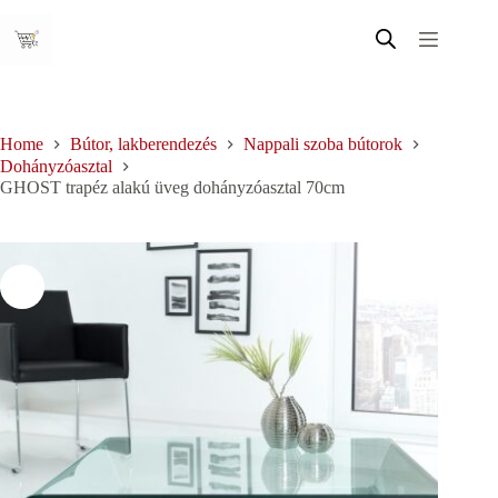
Skip
to
content
Home
Bútor, lakberendezés
Nappali szoba bútorok
Dohányzóasztal
GHOST trapéz alakú üveg dohányzóasztal 70cm