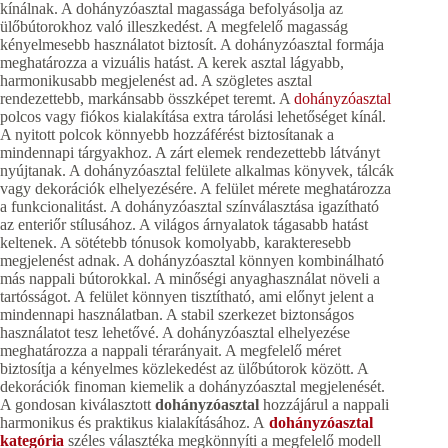
kínálnak. A dohányzóasztal magassága befolyásolja az
ülőbútorokhoz való illeszkedést. A megfelelő magasság
kényelmesebb használatot biztosít. A dohányzóasztal formája
meghatározza a vizuális hatást. A kerek asztal lágyabb,
harmonikusabb megjelenést ad. A szögletes asztal
rendezettebb, markánsabb összképet teremt. A
dohányzóasztal
polcos vagy fiókos kialakítása extra tárolási lehetőséget kínál.
A nyitott polcok könnyebb hozzáférést biztosítanak a
mindennapi tárgyakhoz. A zárt elemek rendezettebb látványt
nyújtanak. A dohányzóasztal felülete alkalmas könyvek, tálcák
vagy dekorációk elhelyezésére. A felület mérete meghatározza
a funkcionalitást. A dohányzóasztal színválasztása igazítható
az enteriőr stílusához. A világos árnyalatok tágasabb hatást
keltenek. A sötétebb tónusok komolyabb, karakteresebb
megjelenést adnak. A dohányzóasztal könnyen kombinálható
más nappali bútorokkal. A minőségi anyaghasználat növeli a
tartósságot. A felület könnyen tisztítható, ami előnyt jelent a
mindennapi használatban. A stabil szerkezet biztonságos
használatot tesz lehetővé. A dohányzóasztal elhelyezése
meghatározza a nappali térarányait. A megfelelő méret
biztosítja a kényelmes közlekedést az ülőbútorok között. A
dekorációk finoman kiemelik a dohányzóasztal megjelenését.
A gondosan kiválasztott
dohányzóasztal
hozzájárul a nappali
harmonikus és praktikus kialakításához. A
dohányzóasztal
kategória
széles választéka megkönnyíti a megfelelő modell