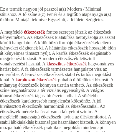
Ez a termék nagyon jól passzol a(z) Modern / Minimál
stílushoz. A fő színe a(z) Fehér és a legfőbb alapanyaga a(z)
ökőbőr. Mintáját tekintve Egyszínű, a felülete Szögletes.
A megfelelő
étkezőszék
fontos szerepet játszik az étkezések
kényelmében. Az étkezőszék kialakítása befolyásolja az asztal
körüli hangulatot. A különböző formájú étkezőszékek eltérő
igényeket elégítenek ki. A háttámlás étkezőszék hosszabb időn
át kényelmes támaszt nyújt. A karfás étkezőszék elegánsabb
megjelenést biztosít. A modern étkezőszék letisztult
vonalvezetést használ. A
klasszikus étkezőszék
hagyományos
hatást kelt. A fa étkezőszék természetes hangulatot visz az
enteriőrbe. A fémvázas étkezőszék stabil és tartós megoldást
kínál. A
kárpitozott étkezőszék
puhább ülőfelületet biztosít. A
műanyag étkezőszék könnyen tisztán tartható. Az étkezőszék
színe meghatározza a tér vizuális egyensúlyát. A világos
tónusú étkezőszék tágasabb érzetet adhat. A sötétebb
étkezőszék karakteresebb megjelenést kölcsönöz. A jól
kiválasztott étkezőszék harmonizál az étkezőasztallal. Az
étkezőszék mérete hatással van a kényelmi szintre. A
megfelelő magasságú étkezőszék javítja az üléskomfortot. A
stabil lábkialakítás biztonságos használatot biztosít. A könnyen
mozgatható étkezőszék praktikus megoldás mindennapi