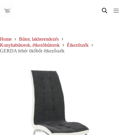
Skip
to
content
Home
Bútor, lakberendezés
Konyhabútorok, étkezõbútorok
Étkezõszék
GERDA fehér ökőbőr étkezőszék