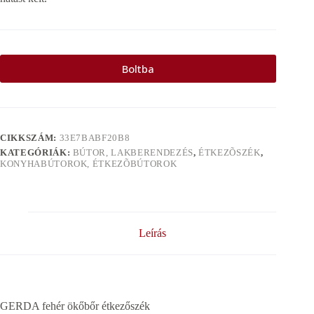
Boltba
CIKKSZÁM:
33E7BABF20B8
KATEGÓRIÁK:
BÚTOR, LAKBERENDEZÉS
,
ÉTKEZÕSZÉK
,
KONYHABÚTOROK, ÉTKEZÕBÚTOROK
Leírás
GERDA fehér ökőbőr étkezőszék