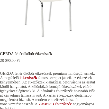
GERDA fehér ökőbőr étkezőszék
28 090,00
Ft
GERDA fehér ökőbőr étkezőszék prémium minőségű termék.
A megfelelő
étkezőszék
fontos szerepet játszik az étkezések
kényelmében. Az étkezőszék kialakítása befolyásolja az asztal
körüli hangulatot. A különböző formájú étkezőszékek eltérő
igényeket elégítenek ki. A háttámlás étkezőszék hosszabb időn
át kényelmes támaszt nyújt. A karfás étkezőszék elegánsabb
megjelenést biztosít. A modern étkezőszék letisztult
vonalvezetést használ. A
klasszikus étkezőszék
hagyományos
hatást kelt.