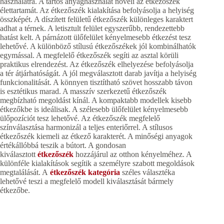
használatra. A tartós anyaghasználat növeli az étkezőszék
élettartamát. Az étkezőszék kialakítása befolyásolja a helyiség
összképét. A díszített felületű étkezőszék különleges karaktert
adhat a térnek. A letisztult felület egyszerűbb, rendezettebb
hatást kelt. A párnázott ülőfelület kényelmesebb étkezést tesz
lehetővé. A különböző stílusú étkezőszékek jól kombinálhatók
egymással. A megfelelő étkezőszék segíti az asztal körüli
praktikus elrendezést. Az étkezőszék elhelyezése befolyásolja
a tér átjárhatóságát. A jól megválasztott darab javítja a helyiség
funkcionalitását. A könnyen tisztítható szövet hosszabb távon
is esztétikus marad. A masszív szerkezetű étkezőszék
megbízható megoldást kínál. A kompaktabb modellek kisebb
étkezőkbe is ideálisak. A szélesebb ülőfelület kényelmesebb
ülőpozíciót tesz lehetővé. Az étkezőszék megfelelő
színválasztása harmonizál a teljes enteriőrrel. A stílusos
étkezőszék kiemeli az étkező karakterét. A minőségi anyagok
értékállóbbá teszik a bútort. A gondosan
kiválasztott
étkezőszék
hozzájárul az otthon kényelméhez. A
különféle kialakítások segítik a személyre szabott megoldások
megtalálását. A
étkezőszék kategória
széles választéka
lehetővé teszi a megfelelő modell kiválasztását bármely
étkezőbe.