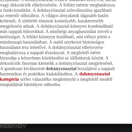
vagy dekorációk elhelyezésére. A felület mérete meghatározza
a funkcionalitást. A dohányzóasztal színválasztása igazítható
az enteriőr stílusához. A világos árnyalatok tágasabb hatást
keltenek. A sötétebb tónusok komolyabb, karakteresebb
megjelenést adnak. A dohányzóasztal könnyen kombinálható
más nappali bútorokkal. A minőségi anyaghasználat növeli a
tartósságot. A felület könnyen tisztítható, ami előnyt jelent a
mindennapi használatban. A stabil szerkezet biztonságos
használatot tesz lehetővé. A dohányzóasztal elhelyezése
meghatározza a nappali térarányait. A megfelelő méret
biztosítja a kényelmes közlekedést az ülőbútorok között. A
dekorációk finoman kiemelik a dohányzóasztal megjelenését.
A gondosan kiválasztott
dohányzóasztal
hozzájárul a nappali
harmonikus és praktikus kialakításához. A
dohányzóasztal
kategória
széles választéka megkönnyíti a megfelelő modell
megtalálását bármilyen otthonba.