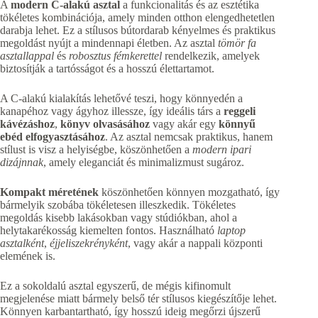
A
modern C-alakú asztal
a funkcionalitás és az esztétika
tökéletes kombinációja, amely minden otthon elengedhetetlen
darabja lehet. Ez a stílusos bútordarab kényelmes és praktikus
megoldást nyújt a mindennapi életben. Az asztal
tömör fa
asztallappal
és
robosztus fémkerettel
rendelkezik, amelyek
biztosítják a tartósságot és a hosszú élettartamot.
A C-alakú kialakítás lehetővé teszi, hogy könnyedén a
kanapéhoz vagy ágyhoz illessze, így ideális társ a
reggeli
kávézáshoz
,
könyv olvasásához
vagy akár egy
könnyű
ebéd elfogyasztásához
. Az asztal nemcsak praktikus, hanem
stílust is visz a helyiségbe, köszönhetően a
modern ipari
dizájnnak
, amely eleganciát és minimalizmust sugároz.
Kompakt méretének
köszönhetően könnyen mozgatható, így
bármelyik szobába tökéletesen illeszkedik. Tökéletes
megoldás kisebb lakásokban vagy stúdiókban, ahol a
helytakarékosság kiemelten fontos. Használható
laptop
asztalként
,
éjjeliszekrényként
, vagy akár a nappali központi
elemének is.
Ez a sokoldalú asztal egyszerű, de mégis kifinomult
megjelenése miatt bármely belső tér stílusos kiegészítője lehet.
Könnyen karbantartható, így hosszú ideig megőrzi újszerű