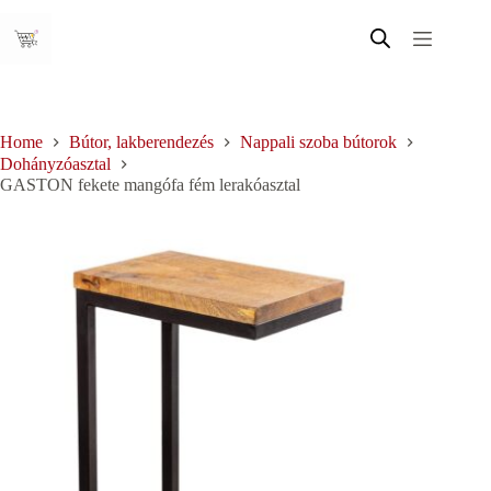
Skip
to
content
Home
Bútor, lakberendezés
Nappali szoba bútorok
Dohányzóasztal
GASTON fekete mangófa fém lerakóasztal