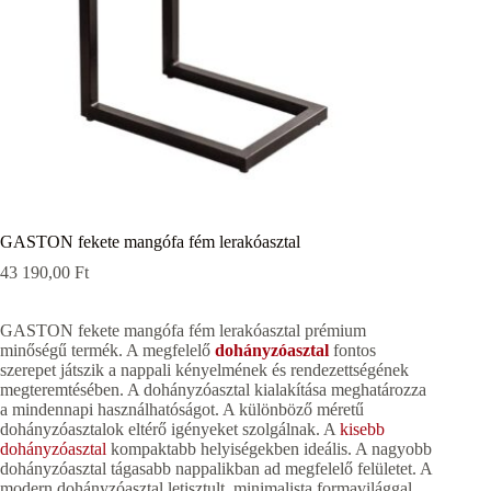
GASTON fekete mangófa fém lerakóasztal
43 190,00
Ft
GASTON fekete mangófa fém lerakóasztal prémium
minőségű termék. A megfelelő
dohányzóasztal
fontos
szerepet játszik a nappali kényelmének és rendezettségének
megteremtésében. A dohányzóasztal kialakítása meghatározza
a mindennapi használhatóságot. A különböző méretű
dohányzóasztalok eltérő igényeket szolgálnak. A
kisebb
dohányzóasztal
kompaktabb helyiségekben ideális. A nagyobb
dohányzóasztal tágasabb nappalikban ad megfelelő felületet. A
modern dohányzóasztal letisztult, minimalista formavilággal