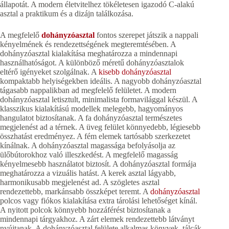
állapotát. A modern életvitelhez tökéletesen igazodó C-alakú
asztal a praktikum és a dizájn találkozása.
A megfelelő
dohányzóasztal
fontos szerepet játszik a nappali
kényelmének és rendezettségének megteremtésében. A
dohányzóasztal kialakítása meghatározza a mindennapi
használhatóságot. A különböző méretű dohányzóasztalok
eltérő igényeket szolgálnak. A
kisebb dohányzóasztal
kompaktabb helyiségekben ideális. A nagyobb dohányzóasztal
tágasabb nappalikban ad megfelelő felületet. A modern
dohányzóasztal letisztult, minimalista formavilággal készül. A
klasszikus kialakítású modellek melegebb, hagyományos
hangulatot biztosítanak. A fa dohányzóasztal természetes
megjelenést ad a térnek. A üveg felület könnyedebb, légiesebb
összhatást eredményez. A fém elemek tartósabb szerkezetet
kínálnak. A dohányzóasztal magassága befolyásolja az
ülőbútorokhoz való illeszkedést. A megfelelő magasság
kényelmesebb használatot biztosít. A dohányzóasztal formája
meghatározza a vizuális hatást. A kerek asztal lágyabb,
harmonikusabb megjelenést ad. A szögletes asztal
rendezettebb, markánsabb összképet teremt. A
dohányzóasztal
polcos vagy fiókos kialakítása extra tárolási lehetőséget kínál.
A nyitott polcok könnyebb hozzáférést biztosítanak a
mindennapi tárgyakhoz. A zárt elemek rendezettebb látványt
nyújtanak. A dohányzóasztal felülete alkalmas könyvek, tálcák