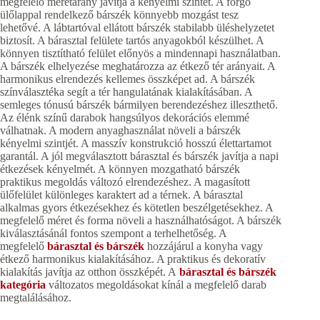
megfelelő méretarány javítja a kényelmi szintet. A forgó
ülőlappal rendelkező bárszék könnyebb mozgást tesz
lehetővé. A lábtartóval ellátott bárszék stabilabb üléshelyzetet
biztosít. A bárasztal felülete tartós anyagokból készülhet. A
könnyen tisztítható felület előnyös a mindennapi használatban.
A bárszék elhelyezése meghatározza az étkező tér arányait. A
harmonikus elrendezés kellemes összképet ad. A bárszék
színválasztéka segít a tér hangulatának kialakításában. A
semleges tónusú bárszék bármilyen berendezéshez illeszthető.
Az élénk színű darabok hangsúlyos dekorációs elemmé
válhatnak. A modern anyaghasználat növeli a bárszék
kényelmi szintjét. A masszív konstrukció hosszú élettartamot
garantál. A jól megválasztott bárasztal és bárszék javítja a napi
étkezések kényelmét. A könnyen mozgatható bárszék
praktikus megoldás változó elrendezéshez. A magasított
ülőfelület különleges karaktert ad a térnek. A bárasztal
alkalmas gyors étkezésekhez és kötetlen beszélgetésekhez. A
megfelelő méret és forma növeli a használhatóságot. A bárszék
kiválasztásánál fontos szempont a terhelhetőség. A
megfelelő
bárasztal és bárszék
hozzájárul a konyha vagy
étkező harmonikus kialakításához. A praktikus és dekoratív
kialakítás javítja az otthon összképét. A
bárasztal és bárszék
kategória
változatos megoldásokat kínál a megfelelő darab
megtalálásához.