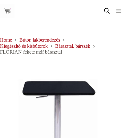
Skip
to
content
Home
Bútor, lakberendezés
Kiegészítõ és kisbútorok
Bárasztal, bárszék
FLORIAN fekete mdf bárasztal