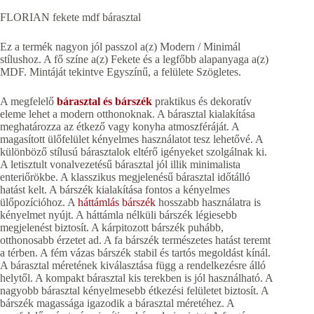
FLORIAN fekete mdf bárasztal
Ez a termék nagyon jól passzol a(z) Modern / Minimál
stílushoz. A fő színe a(z) Fekete és a legfőbb alapanyaga a(z)
MDF. Mintáját tekintve Egyszínű, a felülete Szögletes.
A megfelelő
bárasztal és bárszék
praktikus és dekoratív
eleme lehet a modern otthonoknak. A bárasztal kialakítása
meghatározza az étkező vagy konyha atmoszféráját. A
magasított ülőfelület kényelmes használatot tesz lehetővé. A
különböző stílusú bárasztalok eltérő igényeket szolgálnak ki.
A letisztult vonalvezetésű bárasztal jól illik minimalista
enteriőrökbe. A klasszikus megjelenésű bárasztal időtálló
hatást kelt. A bárszék kialakítása fontos a kényelmes
ülőpozícióhoz. A
háttámlás bárszék
hosszabb használatra is
kényelmet nyújt. A háttámla nélküli bárszék légiesebb
megjelenést biztosít. A kárpitozott bárszék puhább,
otthonosabb érzetet ad. A fa bárszék természetes hatást teremt
a térben. A fém vázas bárszék stabil és tartós megoldást kínál.
A bárasztal méretének kiválasztása függ a rendelkezésre álló
helytől. A kompakt bárasztal kis terekben is jól használható. A
nagyobb bárasztal kényelmesebb étkezési felületet biztosít. A
bárszék magassága igazodik a bárasztal méretéhez. A