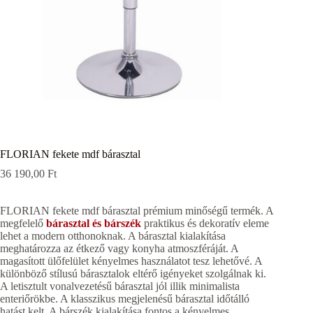
FLORIAN fekete mdf bárasztal
36 190,00
Ft
FLORIAN fekete mdf bárasztal prémium minőségű termék. A
megfelelő
bárasztal és bárszék
praktikus és dekoratív eleme
lehet a modern otthonoknak. A bárasztal kialakítása
meghatározza az étkező vagy konyha atmoszféráját. A
magasított ülőfelület kényelmes használatot tesz lehetővé. A
különböző stílusú bárasztalok eltérő igényeket szolgálnak ki.
A letisztult vonalvezetésű bárasztal jól illik minimalista
enteriőrökbe. A klasszikus megjelenésű bárasztal időtálló
hatást kelt. A bárszék kialakítása fontos a kényelmes