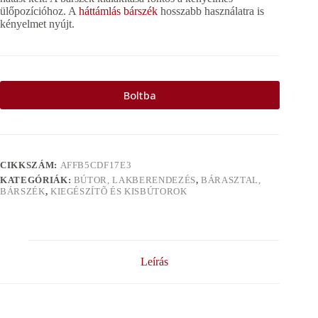
ülőpozícióhoz. A
háttámlás bárszék
hosszabb használatra is
kényelmet nyújt.
Boltba
CIKKSZÁM:
AFFB5CDF17E3
KATEGÓRIÁK:
BÚTOR, LAKBERENDEZÉS
,
BÁRASZTAL,
BÁRSZÉK
,
KIEGÉSZÍTÕ ÉS KISBÚTOROK
Leírás