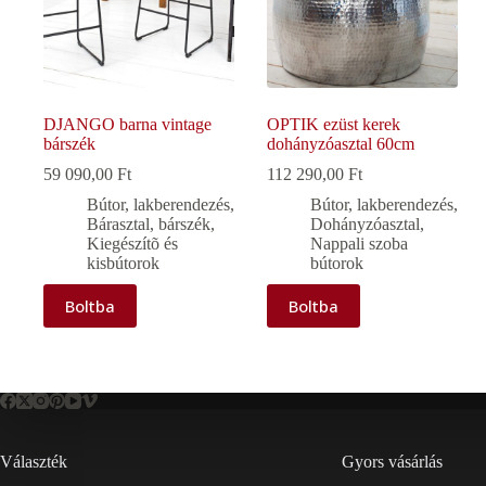
DJANGO barna vintage
OPTIK ezüst kerek
bárszék
dohányzóasztal 60cm
59 090,00
Ft
112 290,00
Ft
Bútor, lakberendezés
,
Bútor, lakberendezés
,
Bárasztal, bárszék
,
Dohányzóasztal
,
Kiegészítõ és
Nappali szoba
kisbútorok
bútorok
Boltba
Boltba
Választék
Gyors vásárlás