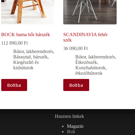
BOCK barna bőr bárszék
SCANDINAVIA fehér
szék
112 890,00
Ft
36 090,00
Ft
Bútor, lakberendezés
,
Bárasztal, bárszék
,
Bútor, lakberendezés
,
Kiegészítõ és
Étkezõszék
,
kisbútorok
Konyhabútorok,
étkezõbútorok
Boltba
Boltba
Hasznos linkek
Magazin
Bolt