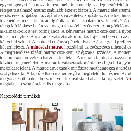
egyéni igények határozzák meg, melyik matractípus a legmegfelelőbb. 
réteget tartalmazó matrac stabilabb érzetet biztosít. A matrac élettarta
rendszeres forgatása hozzájárul az egyenletes kopáshoz. A matrac huz
levehető és mosható huzat higiénikusabb használatot tesz lehetővé. A m
rétegek felépítése határozza meg a fekvőfelület érzetét. A megfelelő ma
alkalmazkodik a test formájához. A kényelmes matrac csökkenti a nyom
teljesítményhez. A matrac kiválasztásakor fontos figyelembe venni az a
kényelmi szintet. A matrac keménységének kiválasztása egyéni preferen
hát terhelését. A
minőségi matrac
hozzájárul az egészséges pihenéshez.
A megfelelő szellőzésű matrac csökkenti az éjszakai izzadást. A modern
technológiák növelik a használati értéket. A matrac stabilitása hozzájár
közbeni regenerációt. A matrac kiválasztásakor érdemes figyelni a gyá
megoldást jelent. A matrac anyagának minősége meghatározza a tartóss
szolgálnak ki. A kipróbálható matrac segít a megfelelő döntésben. Az al
megválasztott matrac hosszú távon biztosít stabil alvási környezetet. A
megtalálja a számára ideális megoldást.
Kapcsolódó termékek