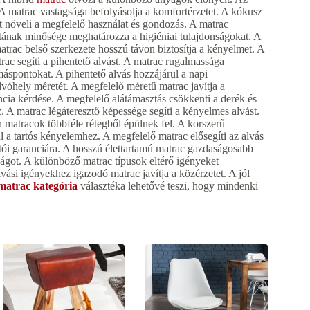
A matrac vastagsága befolyásolja a komfortérzetet. A kókusz
mát növeli a megfelelő használat és gondozás. A matrac
atának minősége meghatározza a higiéniai tulajdonságokat. A
atrac belső szerkezete hosszú távon biztosítja a kényelmet. A
trac segíti a pihentető alvást. A matrac rugalmassága
áspontokat. A pihentető alvás hozzájárul a napi
lvóhely méretét. A megfelelő méretű matrac javítja a
cia kérdése. A megfelelő alátámasztás csökkenti a derék és
 A matrac légáteresztő képessége segíti a kényelmes alvást.
 matracok többféle rétegből épülnek fel. A korszerű
ul a tartós kényelemhez. A megfelelő matrac elősegíti az alvás
rtói garanciára. A hosszú élettartamú matrac gazdaságosabb
ágot. A különböző matrac típusok eltérő igényeket
vási igényekhez igazodó matrac javítja a közérzetet. A jól
matrac kategória
választéka lehetővé teszi, hogy mindenki