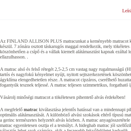
Leír
Az FINLAND ALLISON PLUS matracunkat a keményebb matracot kedve
készül. 7 zónára osztott táskarugós maggal rendelkezik, mely tökéletes
köszönhetően a csípő és a vállak kiemelt alátámasztást kapnak ezáltal 
ellazulhasson. .
A matrac alsó és felső rétegét 2,5-2,5 cm vastag nagy rugalmasságú (
tartós és nagyfokú kényelmet nyújt, nyitott sejtszerkezetének köszönhető
ágyklíma elengedhetetlen része. A matracot cipzáros, cserélhető huzatta
fogantyúk tesznek teljessé. A matrac teljesen szimmetrikus, forgatható í
Vásárolj minőségi matracot a tökéletesen pihentető alvás érdekében!
A megfelelő
matrac
kiválasztása jelentős hatással van a mindennapi pih
optimális alátámasztását. A különböző alvási szokások eltérő típusú m
a gerinc természetes helyzetét alvás közben. A matrac anyagösszetéte
matrac egyenletesen osztja el a testsúlyt. A hideghab matrac jól szellőzi
választás lehet azok számára, akik a feszesebb fekvőfelületet kedvelik.