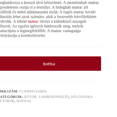
eghatározza a hosszú távú kényelmet. A memóriahab matrac
gyenletesen osztja el a testsúlyt. A hideghab matrac jól
zellőzik és stabil alátámasztást nyújt. A rugós matrac kiváló
álasztás lehet azok számára, akik a feszesebb fekvőfelületet
edvelik. A hibrid
matrac
ötvözi a különböző anyagok
lőnyeit. Az egyéni igények határozzák meg, melyik
atractípus a legmegfelelőbb. A matrac vastagsága
efolyásolja a komfortérzetet.
Boltba
IKKSZÁM:
CCBB08CE6BF6
ATEGÓRIÁK:
BÚTOR, LAKBERENDEZÉS
,
HÁLÓSZOBA
ÚTOROK
,
MATRAC