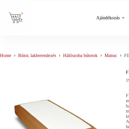
Skip
to
content
Ajándékozás
Home
Bútor, lakberendezés
Hálószoba bútorok
Matrac
FI
F
1
F
m
h
m
k
A
h