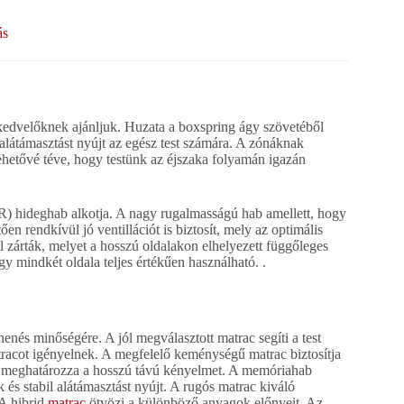
ás
lőknek ajánljuk. Huzata a boxspring ágy szövetéből
 alátámasztást nyújt az egész test számára. A zónáknak
lehetővé téve, hogy testünk az éjszaka folyamán igazán
HR) hideghab alkotja. A nagy rugalmasságú hab amellett, hogy
en rendkívül jó ventillációt is biztosít, mely az optimális
l zárták, melyet a hosszú oldalakon elhelyezett függőleges
gy mindkét oldala teljes értékűen használható. .
enés minőségére. A jól megválasztott matrac segíti a test
atracot igényelnek. A megfelelő keménységű matrac biztosítja
le meghatározza a hosszú távú kényelmet. A memóriahab
k és stabil alátámasztást nyújt. A rugós matrac kiváló
 A hibrid
matrac
ötvözi a különböző anyagok előnyeit. Az