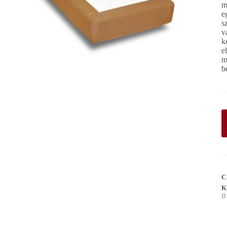
m
e
s
v
k
e
m
b
C
K
B