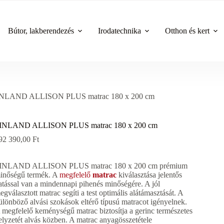
Bútor, lakberendezés
Irodatechnika
Otthon és kert
NLAND ALLISON PLUS matrac 180 x 200 cm
INLAND ALLISON PLUS matrac 180 x 200 cm
92 390,00
Ft
INLAND ALLISON PLUS matrac 180 x 200 cm prémium
inőségű termék. A
megfelelő
matrac
kiválasztása jelentős
atással van a mindennapi pihenés minőségére. A jól
egválasztott matrac segíti a test optimális alátámasztását. A
ülönböző alvási szokások eltérő típusú matracot igényelnek.
 megfelelő keménységű matrac biztosítja a gerinc természetes
elyzetét alvás közben. A matrac anyagösszetétele