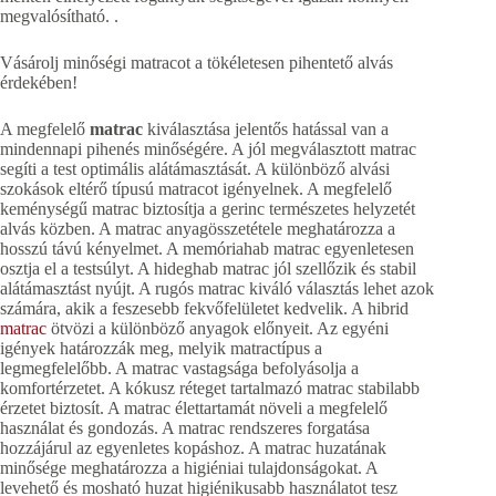
megvalósítható. .
Vásárolj minőségi matracot a tökéletesen pihentető alvás
érdekében!
A megfelelő
matrac
kiválasztása jelentős hatással van a
mindennapi pihenés minőségére. A jól megválasztott matrac
segíti a test optimális alátámasztását. A különböző alvási
szokások eltérő típusú matracot igényelnek. A megfelelő
keménységű matrac biztosítja a gerinc természetes helyzetét
alvás közben. A matrac anyagösszetétele meghatározza a
hosszú távú kényelmet. A memóriahab matrac egyenletesen
osztja el a testsúlyt. A hideghab matrac jól szellőzik és stabil
alátámasztást nyújt. A rugós matrac kiváló választás lehet azok
számára, akik a feszesebb fekvőfelületet kedvelik. A hibrid
matrac
ötvözi a különböző anyagok előnyeit. Az egyéni
igények határozzák meg, melyik matractípus a
legmegfelelőbb. A matrac vastagsága befolyásolja a
komfortérzetet. A kókusz réteget tartalmazó matrac stabilabb
érzetet biztosít. A matrac élettartamát növeli a megfelelő
használat és gondozás. A matrac rendszeres forgatása
hozzájárul az egyenletes kopáshoz. A matrac huzatának
minősége meghatározza a higiéniai tulajdonságokat. A
levehető és mosható huzat higiénikusabb használatot tesz