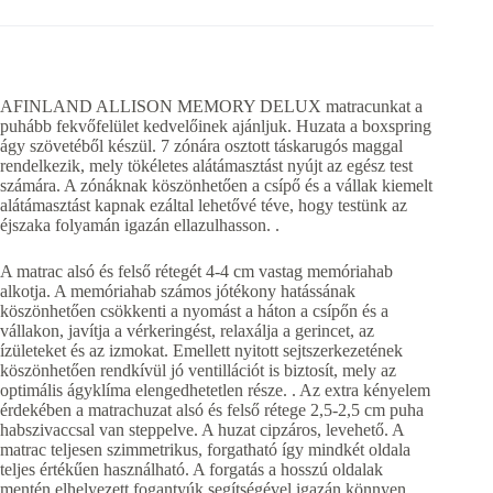
AFINLAND ALLISON MEMORY DELUX matracunkat a
puhább fekvőfelület kedvelőinek ajánljuk. Huzata a boxspring
ágy szövetéből készül. 7 zónára osztott táskarugós maggal
rendelkezik, mely tökéletes alátámasztást nyújt az egész test
számára. A zónáknak köszönhetően a csípő és a vállak kiemelt
alátámasztást kapnak ezáltal lehetővé téve, hogy testünk az
éjszaka folyamán igazán ellazulhasson. .
A matrac alsó és felső rétegét 4-4 cm vastag memóriahab
alkotja. A memóriahab számos jótékony hatássának
köszönhetően csökkenti a nyomást a háton a csípőn és a
vállakon, javítja a vérkeringést, relaxálja a gerincet, az
ízületeket és az izmokat. Emellett nyitott sejtszerkezetének
köszönhetően rendkívül jó ventillációt is biztosít, mely az
optimális ágyklíma elengedhetetlen része. . Az extra kényelem
érdekében a matrachuzat alsó és felső rétege 2,5-2,5 cm puha
habszivaccsal van steppelve. A huzat cipzáros, levehető. A
matrac teljesen szimmetrikus, forgatható így mindkét oldala
teljes értékűen használható. A forgatás a hosszú oldalak
mentén elhelyezett fogantyúk segítségével igazán könnyen