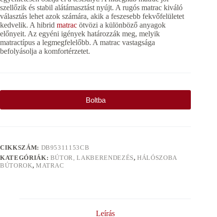
szellőzik és stabil alátámasztást nyújt. A rugós matrac kiváló
választás lehet azok számára, akik a feszesebb fekvőfelületet
kedvelik. A hibrid
matrac
ötvözi a különböző anyagok
előnyeit. Az egyéni igények határozzák meg, melyik
matractípus a legmegfelelőbb. A matrac vastagsága
befolyásolja a komfortérzetet.
Boltba
CIKKSZÁM:
DB95311153CB
KATEGÓRIÁK:
BÚTOR, LAKBERENDEZÉS
,
HÁLÓSZOBA
BÚTOROK
,
MATRAC
Leírás