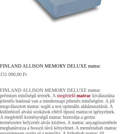
FINLAND ALLISON MEMORY DELUXE matrac
151 090,00
Ft
FINLAND ALLISON MEMORY DELUXE matrac
prémium minőségű termék. A
megfelelő
matrac
kiválasztása
jelentős hatással van a mindennapi pihenés minőségére. A jól
megválasztott matrac segíti a test optimális alátámasztását. A
különböző alvási szokások eltérő típusú matracot igényelnek.
A megfelelő keménységű matrac biztosítja a gerinc
természetes helyzetét alvás közben. A matrac anyagösszetétele
meghatározza a hosszú távú kényelmet. A memóriahab matrac
egyenletesen osztja el a testsúlyt. A hideghab matrac jól