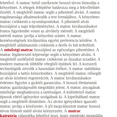
lehetővé. A matrac belső szerkezete hosszú távon biztosítja a
kényelmet. A rétegek felépítése határozza meg a fekvőfelület
érzetét. A megfelelő matrac segíti a pihentető alvást. A matrac
rugalmassága alkalmazkodik a test formájához. A kényelmes
matrac csökkenti a nyomáspontokat. A pihentető alvás
hozzájárul a napi teljesítményhez. A matrac kiválasztásakor
fontos figyelembe venni az alvóhely méretét. A megfelelő
méretű matrac javítja a kényelmi szintet. A matrac
keménységének kiválasztása egyéni preferencia kérdése. A
megfelelő alátámasztás csökkenti a derék és hát terhelését.
A
minőségi matrac
hozzájárul az egészséges pihenéshez. A
matrac légáteresztő képessége segíti a kényelmes alvást. A
megfelelő szellőzésű matrac csökkenti az éjszakai izzadást. A
modern matracok többféle rétegből épülnek fel. A korszerű
technológiák növelik a használati értéket. A matrac stabilitása
hozzájárul a tartós kényelemhez. A megfelelő matrac elősegíti
az alvás közbeni regenerációt. A matrac kiválasztásakor
érdemes figyelni a gyártói garanciára. A hosszú élettartamú
matrac gazdaságosabb megoldást jelent. A matrac anyagának
minősége meghatározza a tartósságot. A különböző matrac
típusok eltérő igényeket szolgálnak ki. A kipróbálható matrac
segít a megfelelő döntésben. Az alvási igényekhez igazodó
matrac javítja a közérzetet. A jól megválasztott matrac hosszú
távon biztosít stabil alvási környezetet. A
matrac
kategória
választéka lehetővé teszi, hogy mindenki megtalálja