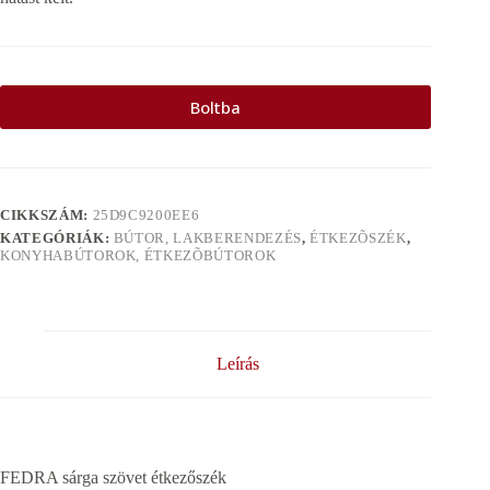
Boltba
CIKKSZÁM:
25D9C9200EE6
KATEGÓRIÁK:
BÚTOR, LAKBERENDEZÉS
,
ÉTKEZÕSZÉK
,
KONYHABÚTOROK, ÉTKEZÕBÚTOROK
Leírás
FEDRA sárga szövet étkezőszék