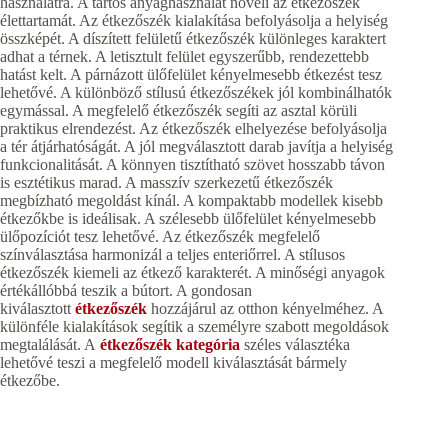
használatra. A tartós anyaghasználat növeli az étkezőszék
élettartamát. Az étkezőszék kialakítása befolyásolja a helyiség
összképét. A díszített felületű étkezőszék különleges karaktert
adhat a térnek. A letisztult felület egyszerűbb, rendezettebb
hatást kelt. A párnázott ülőfelület kényelmesebb étkezést tesz
lehetővé. A különböző stílusú étkezőszékek jól kombinálhatók
egymással. A megfelelő étkezőszék segíti az asztal körüli
praktikus elrendezést. Az étkezőszék elhelyezése befolyásolja
a tér átjárhatóságát. A jól megválasztott darab javítja a helyiség
funkcionalitását. A könnyen tisztítható szövet hosszabb távon
is esztétikus marad. A masszív szerkezetű étkezőszék
megbízható megoldást kínál. A kompaktabb modellek kisebb
étkezőkbe is ideálisak. A szélesebb ülőfelület kényelmesebb
ülőpozíciót tesz lehetővé. Az étkezőszék megfelelő
színválasztása harmonizál a teljes enteriőrrel. A stílusos
étkezőszék kiemeli az étkező karakterét. A minőségi anyagok
értékállóbbá teszik a bútort. A gondosan
kiválasztott
étkezőszék
hozzájárul az otthon kényelméhez. A
különféle kialakítások segítik a személyre szabott megoldások
megtalálását. A
étkezőszék kategória
széles választéka
lehetővé teszi a megfelelő modell kiválasztását bármely
étkezőbe.