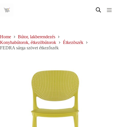
Skip
to
content
Home
Bútor, lakberendezés
Konyhabútorok, étkezõbútorok
Étkezõszék
FEDRA sárga szövet étkezőszék