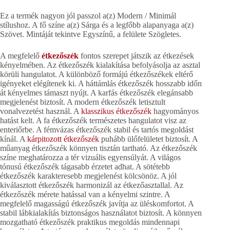
Ez a termék nagyon jól passzol a(z) Modern / Minimál
stílushoz. A fő színe a(z) Sárga és a legfőbb alapanyaga a(z)
Szövet. Mintáját tekintve Egyszínű, a felülete Szögletes.
A megfelelő
étkezőszék
fontos szerepet játszik az étkezések
kényelmében. Az étkezőszék kialakítása befolyásolja az asztal
körüli hangulatot. A különböző formájú étkezőszékek eltérő
igényeket elégítenek ki. A háttámlás étkezőszék hosszabb időn
át kényelmes támaszt nyújt. A karfás étkezőszék elegánsabb
megjelenést biztosít. A modern étkezőszék letisztult
vonalvezetést használ. A
klasszikus étkezőszék
hagyományos
hatást kelt. A fa étkezőszék természetes hangulatot visz az
enteriőrbe. A fémvázas étkezőszék stabil és tartós megoldást
kínál. A
kárpitozott étkezőszék
puhább ülőfelületet biztosít. A
műanyag étkezőszék könnyen tisztán tartható. Az étkezőszék
színe meghatározza a tér vizuális egyensúlyát. A világos
tónusú étkezőszék tágasabb érzetet adhat. A sötétebb
étkezőszék karakteresebb megjelenést kölcsönöz. A jól
kiválasztott étkezőszék harmonizál az étkezőasztallal. Az
étkezőszék mérete hatással van a kényelmi szintre. A
megfelelő magasságú étkezőszék javítja az üléskomfortot. A
stabil lábkialakítás biztonságos használatot biztosít. A könnyen
mozgatható étkezőszék praktikus megoldás mindennapi