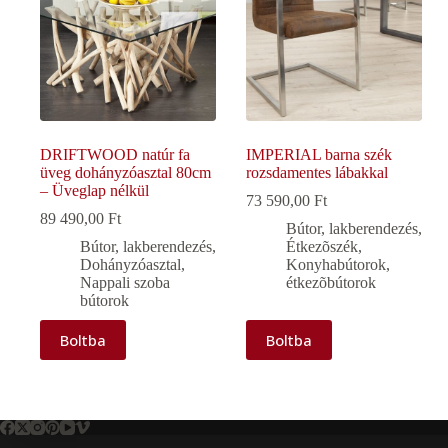
DRIFTWOOD natúr fa
IMPERIAL barna szék
üveg dohányzóasztal 80cm
rozsdamentes lábakkal
– Üveglap nélkül
73 590,00
Ft
89 490,00
Ft
Bútor, lakberendezés
,
Bútor, lakberendezés
,
Étkezõszék
,
Dohányzóasztal
,
Konyhabútorok,
Nappali szoba
étkezõbútorok
bútorok
Boltba
Boltba