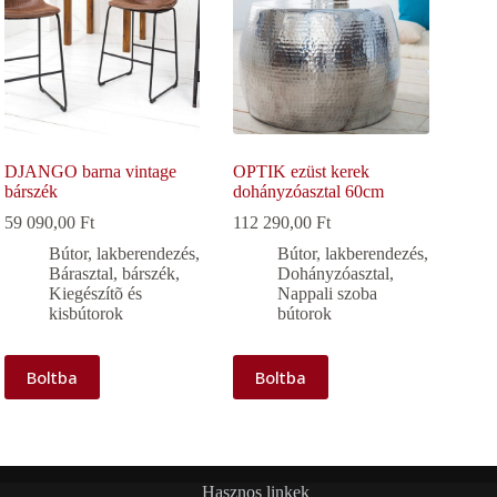
DJANGO barna vintage
OPTIK ezüst kerek
bárszék
dohányzóasztal 60cm
59 090,00
Ft
112 290,00
Ft
Bútor, lakberendezés
,
Bútor, lakberendezés
,
Bárasztal, bárszék
,
Dohányzóasztal
,
Kiegészítõ és
Nappali szoba
kisbútorok
bútorok
Boltba
Boltba
Hasznos linkek