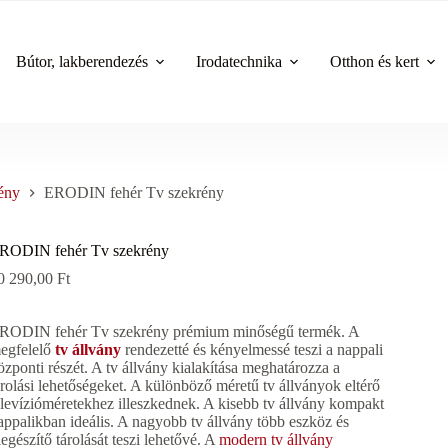
Bútor, lakberendezés
Irodatechnika
Otthon és kert
ény
ERODIN fehér Tv szekrény
RODIN fehér Tv szekrény
0 290,00
Ft
RODIN fehér Tv szekrény prémium minőségű termék. A
egfelelő
tv állvány
rendezetté és kényelmessé teszi a nappali
özponti részét. A tv állvány kialakítása meghatározza a
árolási lehetőségeket. A különböző méretű tv állványok eltérő
elevízióméretekhez illeszkednek. A kisebb tv állvány kompakt
appalikban ideális. A nagyobb tv állvány több eszköz és
iegészítő tárolását teszi lehetővé. A
modern tv állvány