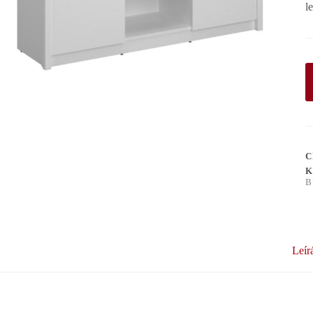
l
C
K
B
Leír