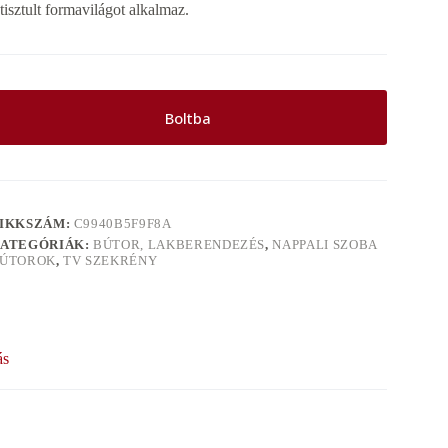
etisztult formavilágot alkalmaz.
Boltba
IKKSZÁM:
C9940B5F9F8A
ATEGÓRIÁK:
BÚTOR, LAKBERENDEZÉS
,
NAPPALI SZOBA
ÚTOROK
,
TV SZEKRÉNY
ás