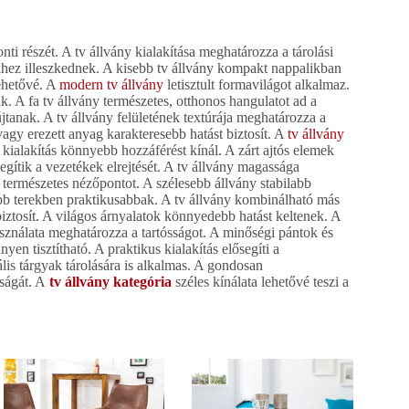
ti részét. A tv állvány kialakítása meghatározza a tárolási
khez illeszkednek. A kisebb tv állvány kompakt nappalikban
lehetővé. A
modern tv állvány
letisztult formavilágot alkalmaz.
. A fa tv állvány természetes, otthonos hangulatot ad a
jtanak. A tv állvány felületének textúrája meghatározza a
agy erezett anyag karakteresebb hatást biztosít. A
tv állvány
 kialakítás könnyebb hozzáférést kínál. A zárt ajtós elemek
egítik a vezetékek elrejtését. A tv állvány magassága
 természetes nézőpontot. A szélesebb állvány stabilabb
b terekben praktikusabbak. A tv állvány kombinálható más
iztosít. A világos árnyalatok könnyedebb hatást keltenek. A
ználata meghatározza a tartósságot. A minőségi pántok és
yen tisztítható. A praktikus kialakítás elősegíti a
ális tárgyak tárolására is alkalmas. A gondosan
óságát. A
tv állvány kategória
széles kínálata lehetővé teszi a