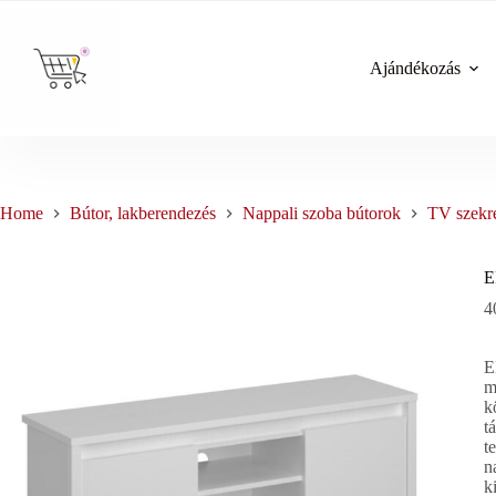
Skip
to
content
Ajándékozás
Home
Bútor, lakberendezés
Nappali szoba bútorok
TV szekr
E
4
E
m
k
t
t
n
k