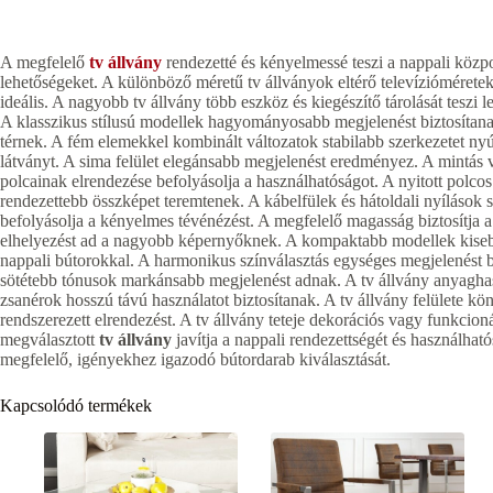
A megfelelő
tv állvány
rendezetté és kényelmessé teszi a nappali közpon
lehetőségeket. A különböző méretű tv állványok eltérő televíziómérete
ideális. A nagyobb tv állvány több eszköz és kiegészítő tárolását teszi 
A klasszikus stílusú modellek hagyományosabb megjelenést biztosítanak
térnek. A fém elemekkel kombinált változatok stabilabb szerkezetet nyú
látványt. A sima felület elegánsabb megjelenést eredményez. A mintás v
polcainak elrendezése befolyásolja a használhatóságot. A nyitott polcos
rendezettebb összképet teremtenek. A kábelfülek és hátoldali nyílások s
befolyásolja a kényelmes tévénézést. A megfelelő magasság biztosítja a
elhelyezést ad a nagyobb képernyőknek. A kompaktabb modellek kiseb
nappali bútorokkal. A harmonikus színválasztás egységes megjelenést b
sötétebb tónusok markánsabb megjelenést adnak. A tv állvány anyaghas
zsanérok hosszú távú használatot biztosítanak. A tv állvány felülete könn
rendszerezett elrendezést. A tv állvány teteje dekorációs vagy funkcion
megválasztott
tv állvány
javítja a nappali rendezettségét és használhat
megfelelő, igényekhez igazodó bútordarab kiválasztását.
Kapcsolódó termékek