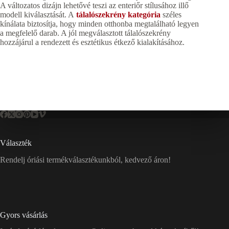
A változatos dizájn lehetővé teszi az enteriőr stílusához illő
modell kiválasztását. A
tálalószekrény kategória
széles
kínálata biztosítja, hogy minden otthonba megtalálható legyen
a megfelelő darab. A jól megválasztott tálalószekrény
hozzájárul a rendezett és esztétikus étkező kialakításához.
Választék
Rendelj óriási termékválasztékunkból, kedvező áron!
Gyors vásárlás