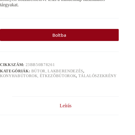
tárgyakat.
Boltba
CIKKSZÁM:
23BB50B78261
KATEGÓRIÁK:
BÚTOR, LAKBERENDEZÉS
,
KONYHABÚTOROK, ÉTKEZÕBÚTOROK
,
TÁLALÓSZEKRÉNY
Leírás