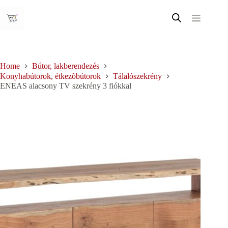
Skip
to
content
Home
Bútor, lakberendezés
Konyhabútorok, étkezõbútorok
Tálalószekrény
ENEAS alacsony TV szekrény 3 fiókkal