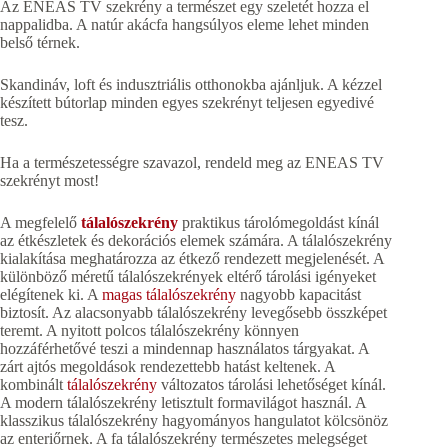
Az ENEAS TV szekrény a természet egy szeletét hozza el
nappalidba. A natúr akácfa hangsúlyos eleme lehet minden
belső térnek.
Skandináv, loft és indusztriális otthonokba ajánljuk. A kézzel
készített bútorlap minden egyes szekrényt teljesen egyedivé
tesz.
Ha a természetességre szavazol, rendeld meg az ENEAS TV
szekrényt most!
A megfelelő
tálalószekrény
praktikus tárolómegoldást kínál
az étkészletek és dekorációs elemek számára. A tálalószekrény
kialakítása meghatározza az étkező rendezett megjelenését. A
különböző méretű tálalószekrények eltérő tárolási igényeket
elégítenek ki. A
magas tálalószekrény
nagyobb kapacitást
biztosít. Az alacsonyabb tálalószekrény levegősebb összképet
teremt. A nyitott polcos tálalószekrény könnyen
hozzáférhetővé teszi a mindennap használatos tárgyakat. A
zárt ajtós megoldások rendezettebb hatást keltenek. A
kombinált
tálalószekrény
változatos tárolási lehetőséget kínál.
A modern tálalószekrény letisztult formavilágot használ. A
klasszikus tálalószekrény hagyományos hangulatot kölcsönöz
az enteriőrnek. A fa tálalószekrény természetes melegséget