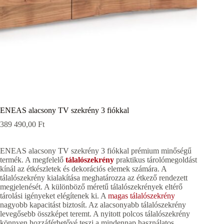
ENEAS alacsony TV szekrény 3 fiókkal
389 490,00
Ft
ENEAS alacsony TV szekrény 3 fiókkal prémium minőségű
termék. A megfelelő
tálalószekrény
praktikus tárolómegoldást
kínál az étkészletek és dekorációs elemek számára. A
tálalószekrény kialakítása meghatározza az étkező rendezett
megjelenését. A különböző méretű tálalószekrények eltérő
tárolási igényeket elégítenek ki. A
magas tálalószekrény
nagyobb kapacitást biztosít. Az alacsonyabb tálalószekrény
levegősebb összképet teremt. A nyitott polcos tálalószekrény
könnyen hozzáférhetővé teszi a mindennap használatos