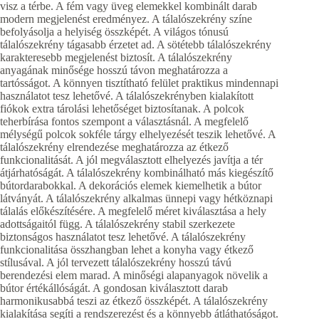
visz a térbe. A fém vagy üveg elemekkel kombinált darab
modern megjelenést eredményez. A tálalószekrény színe
befolyásolja a helyiség összképét. A világos tónusú
tálalószekrény tágasabb érzetet ad. A sötétebb tálalószekrény
karakteresebb megjelenést biztosít. A tálalószekrény
anyagának minősége hosszú távon meghatározza a
tartósságot. A könnyen tisztítható felület praktikus mindennapi
használatot tesz lehetővé. A tálalószekrényben kialakított
fiókok extra tárolási lehetőséget biztosítanak. A polcok
teherbírása fontos szempont a választásnál. A megfelelő
mélységű polcok sokféle tárgy elhelyezését teszik lehetővé. A
tálalószekrény elrendezése meghatározza az étkező
funkcionalitását. A jól megválasztott elhelyezés javítja a tér
átjárhatóságát. A tálalószekrény kombinálható más kiegészítő
bútordarabokkal. A dekorációs elemek kiemelhetik a bútor
látványát. A tálalószekrény alkalmas ünnepi vagy hétköznapi
tálalás előkészítésére. A megfelelő méret kiválasztása a hely
adottságaitól függ. A tálalószekrény stabil szerkezete
biztonságos használatot tesz lehetővé. A tálalószekrény
funkcionalitása összhangban lehet a konyha vagy étkező
stílusával. A jól tervezett tálalószekrény hosszú távú
berendezési elem marad. A minőségi alapanyagok növelik a
bútor értékállóságát. A gondosan kiválasztott darab
harmonikusabbá teszi az étkező összképét. A tálalószekrény
kialakítása segíti a rendszerezést és a könnyebb átláthatóságot.