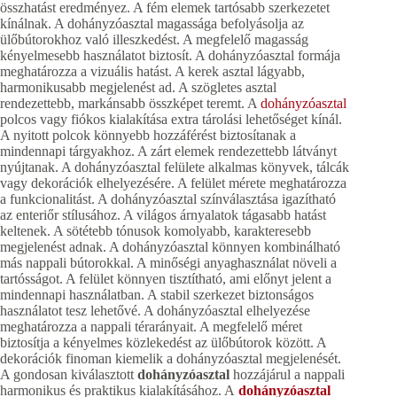
összhatást eredményez. A fém elemek tartósabb szerkezetet
kínálnak. A dohányzóasztal magassága befolyásolja az
ülőbútorokhoz való illeszkedést. A megfelelő magasság
kényelmesebb használatot biztosít. A dohányzóasztal formája
meghatározza a vizuális hatást. A kerek asztal lágyabb,
harmonikusabb megjelenést ad. A szögletes asztal
rendezettebb, markánsabb összképet teremt. A
dohányzóasztal
polcos vagy fiókos kialakítása extra tárolási lehetőséget kínál.
A nyitott polcok könnyebb hozzáférést biztosítanak a
mindennapi tárgyakhoz. A zárt elemek rendezettebb látványt
nyújtanak. A dohányzóasztal felülete alkalmas könyvek, tálcák
vagy dekorációk elhelyezésére. A felület mérete meghatározza
a funkcionalitást. A dohányzóasztal színválasztása igazítható
az enteriőr stílusához. A világos árnyalatok tágasabb hatást
keltenek. A sötétebb tónusok komolyabb, karakteresebb
megjelenést adnak. A dohányzóasztal könnyen kombinálható
más nappali bútorokkal. A minőségi anyaghasználat növeli a
tartósságot. A felület könnyen tisztítható, ami előnyt jelent a
mindennapi használatban. A stabil szerkezet biztonságos
használatot tesz lehetővé. A dohányzóasztal elhelyezése
meghatározza a nappali térarányait. A megfelelő méret
biztosítja a kényelmes közlekedést az ülőbútorok között. A
dekorációk finoman kiemelik a dohányzóasztal megjelenését.
A gondosan kiválasztott
dohányzóasztal
hozzájárul a nappali
harmonikus és praktikus kialakításához. A
dohányzóasztal