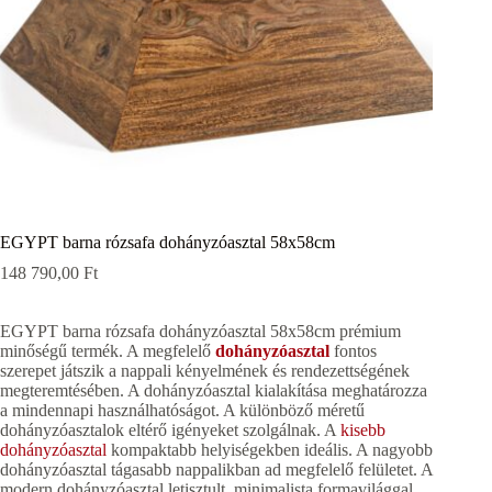
EGYPT barna rózsafa dohányzóasztal 58x58cm
148 790,00
Ft
EGYPT barna rózsafa dohányzóasztal 58x58cm prémium
minőségű termék. A megfelelő
dohányzóasztal
fontos
szerepet játszik a nappali kényelmének és rendezettségének
megteremtésében. A dohányzóasztal kialakítása meghatározza
a mindennapi használhatóságot. A különböző méretű
dohányzóasztalok eltérő igényeket szolgálnak. A
kisebb
dohányzóasztal
kompaktabb helyiségekben ideális. A nagyobb
dohányzóasztal tágasabb nappalikban ad megfelelő felületet. A
modern dohányzóasztal letisztult, minimalista formavilággal