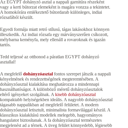
Az EGYPT dohányzó asztal a nappali garnitúra részeként
vagy a kerti bútorzat elemeként is magára vonzza a tekintetet.
A homokórára emlékeztető bútordarab különleges, indiai
rózsafából készült.
Egyedi formája miatt retró stílusú, tágas lakásokhoz könnyen
illeszkedik. Az indiai rózsafa egy márványszerűen csíkozott,
mélybarna keményfa, mely ellenáll a rovaroknak és igazán
tartós.
Tedd teljessé az otthonod a páratlan EGYPT dohányzó
asztallal!
A megfelelő
dohányzóasztal
fontos szerepet játszik a nappali
kényelmének és rendezettségének megteremtésében. A
dohányzóasztal kialakítása meghatározza a mindennapi
használhatóságot. A különböző méretű dohányzóasztalok
eltérő igényeket szolgálnak. A
kisebb dohányzóasztal
kompaktabb helyiségekben ideális. A nagyobb dohányzóasztal
tágasabb nappalikban ad megfelelő felületet. A modern
dohányzóasztal letisztult, minimalista formavilággal készül. A
klasszikus kialakítású modellek melegebb, hagyományos
hangulatot biztosítanak. A fa dohányzóasztal természetes
megjelenést ad a térnek. A üveg felület könnyedebb, légiesebb