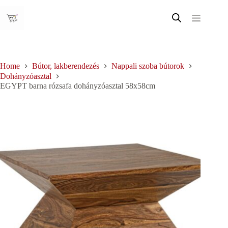
Skip
to
content
Home
Bútor, lakberendezés
Nappali szoba bútorok
Dohányzóasztal
EGYPT barna rózsafa dohányzóasztal 58x58cm