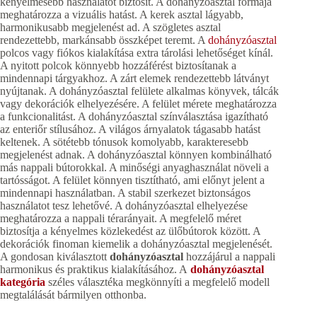
kényelmesebb használatot biztosít. A dohányzóasztal formája
meghatározza a vizuális hatást. A kerek asztal lágyabb,
harmonikusabb megjelenést ad. A szögletes asztal
rendezettebb, markánsabb összképet teremt. A
dohányzóasztal
polcos vagy fiókos kialakítása extra tárolási lehetőséget kínál.
A nyitott polcok könnyebb hozzáférést biztosítanak a
mindennapi tárgyakhoz. A zárt elemek rendezettebb látványt
nyújtanak. A dohányzóasztal felülete alkalmas könyvek, tálcák
vagy dekorációk elhelyezésére. A felület mérete meghatározza
a funkcionalitást. A dohányzóasztal színválasztása igazítható
az enteriőr stílusához. A világos árnyalatok tágasabb hatást
keltenek. A sötétebb tónusok komolyabb, karakteresebb
megjelenést adnak. A dohányzóasztal könnyen kombinálható
más nappali bútorokkal. A minőségi anyaghasználat növeli a
tartósságot. A felület könnyen tisztítható, ami előnyt jelent a
mindennapi használatban. A stabil szerkezet biztonságos
használatot tesz lehetővé. A dohányzóasztal elhelyezése
meghatározza a nappali térarányait. A megfelelő méret
biztosítja a kényelmes közlekedést az ülőbútorok között. A
dekorációk finoman kiemelik a dohányzóasztal megjelenését.
A gondosan kiválasztott
dohányzóasztal
hozzájárul a nappali
harmonikus és praktikus kialakításához. A
dohányzóasztal
kategória
széles választéka megkönnyíti a megfelelő modell
megtalálását bármilyen otthonba.