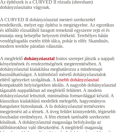
Az építészek is a CURVED II rózsafa (sheesham)
dohányzóasztalra vágynak.
A CURVED II dohányzóasztal mesteri szerkezettel
rendelkezik, melyet egy építész is megirigyelne. Az egzotikus
és időtálló rózsafából faragott remekmű egyszerre rejti el és
mutatja meg belsejébe helyezett értékeid. Terebélyes hátán
vendégfogadás esetén több tálca, pohár is elfér. Skandináv,
modern terekbe páratlan választás.
A megfelelő
dohányzóasztal
fontos szerepet játszik a nappali
kényelmének és rendezettségének megteremtésében. A
dohányzóasztal kialakítása meghatározza a mindennapi
használhatóságot. A különböző méretű dohányzóasztalok
eltérő igényeket szolgálnak. A
kisebb dohányzóasztal
kompaktabb helyiségekben ideális. A nagyobb dohányzóasztal
tágasabb nappalikban ad megfelelő felületet. A modern
dohányzóasztal letisztult, minimalista formavilággal készül. A
klasszikus kialakítású modellek melegebb, hagyományos
hangulatot biztosítanak. A fa dohányzóasztal természetes
megjelenést ad a térnek. A üveg felület könnyedebb, légiesebb
összhatást eredményez. A fém elemek tartósabb szerkezetet
kínálnak. A dohányzóasztal magassága befolyásolja az
ülőbútorokhoz való illeszkedést. A megfelelő magasság