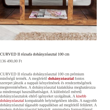
CURVED II rózsafa dohányzóasztal 100 cm
136 490,00
Ft
CURVED II rózsafa dohányzóasztal 100 cm prémium
minőségű termék. A megfelelő
dohányzóasztal
fontos
szerepet játszik a nappali kényelmének és rendezettségének
megteremtésében. A dohányzóasztal kialakítása meghatározza
a mindennapi használhatóságot. A különböző méretű
dohányzóasztalok eltérő igényeket szolgálnak. A
kisebb
dohányzóasztal
kompaktabb helyiségekben ideális. A nagyobb
dohányzóasztal tágasabb nappalikban ad megfelelő felületet. A
modern dohányzóasztal letisztult, minimalista formavilággal