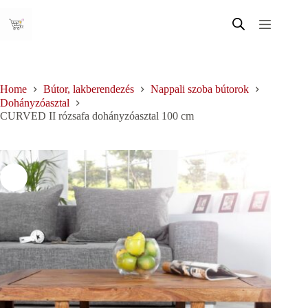
Skip
to
content
Home
Bútor, lakberendezés
Nappali szoba bútorok
Dohányzóasztal
CURVED II rózsafa dohányzóasztal 100 cm