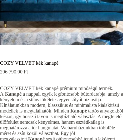
COZY VELVET kék kanapé
296 790,00
Ft
COZY VELVET kék kanapé prémium minőségű termék.
A
Kanapé
a nappali egyik legfontosabb bútordarabja, amely a
kényelem és a stílus tökéletes egyensúlyát biztosítja.
Kínálatunkban modern, klasszikus és minimalista kialakítású
modellek is megtalálhatók. Minden
Kanapé
tartós anyagokból
készül, így hosszú távon is megbízható választás. A megfelelő
ülőfelület nemcsak kényelmes, hanem esztétikailag is
meghatározza a tér hangulatát. Webáruházunkban többféle
méret és szín közül választhat. Egy jól
megválasztott
Kanapé
segít otthonosabbá tenni a lakóteret.