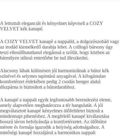
A letisztult eleganciát és kényelmet képviseli a COZY
VELVET kék kanapé.
A COZY VELVET kanapé a nappalid, a dolgozószobád vagy
az irodád kiemelkedő darabja lehet. A csillogó bársony úgy
teszi ellenállhatatlanul elegánssá a szófát, hogy közben az
bármilyen stílusú enteriőrbe be tud illeszkedni.
Alacsony lábak különösen jól harmonizálnak a bútor kék
színével és selymes tapintású anyagával. A kifogástalan
komfortérzet érdekében pedig 2 csodás henger alakú
díszpárna is biztosított a bútordarabhoz.
A kanapé a nappali egyik legfontosabb berendezési eleme,
amely alapvetően meghatározza a tér hangulatát. A jól
megválasztott kanapé kényelmes ülőfelületet biztosít a
mindennapi pihenéshez. A megfelelő kanapé kiválasztása
hosszú távon befolyásolja a komfortérzetet. Az ülőbútor
mérete és formája igazodik a helyiség adottságaihoz. A
minőségi kanapé hozzájárul a harmonikus nappali