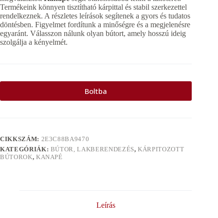
Termékeink könnyen tisztítható kárpittal és stabil szerkezettel
rendelkeznek. A részletes leírások segítenek a gyors és tudatos
döntésben. Figyelmet fordítunk a minőségre és a megjelenésre
egyaránt. Válasszon nálunk olyan bútort, amely hosszú ideig
szolgálja a kényelmét.
Boltba
CIKKSZÁM:
2E3C88BA9470
KATEGÓRIÁK:
BÚTOR, LAKBERENDEZÉS
,
KÁRPITOZOTT
BÚTOROK
,
KANAPÉ
Leírás