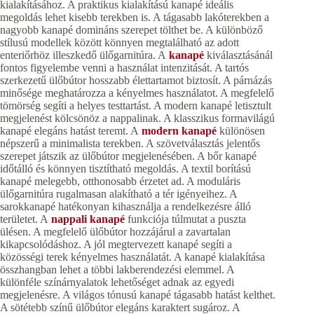
kialakításához. A praktikus kialakítású kanapé ideális
megoldás lehet kisebb terekben is. A tágasabb lakóterekben a
nagyobb kanapé domináns szerepet tölthet be. A különböző
stílusú modellek között könnyen megtalálható az adott
enteriőrhöz illeszkedő ülőgarnitúra. A
kanapé
kiválasztásánál
fontos figyelembe venni a használat intenzitását. A tartós
szerkezetű ülőbútor hosszabb élettartamot biztosít. A párnázás
minősége meghatározza a kényelmes használatot. A megfelelő
tömörség segíti a helyes testtartást. A modern kanapé letisztult
megjelenést kölcsönöz a nappalinak. A klasszikus formavilágú
kanapé elegáns hatást teremt. A
modern kanapé
különösen
népszerű a minimalista terekben. A szövetválasztás jelentős
szerepet játszik az ülőbútor megjelenésében. A bőr kanapé
időtálló és könnyen tisztítható megoldás. A textil borítású
kanapé melegebb, otthonosabb érzetet ad. A moduláris
ülőgarnitúra rugalmasan alakítható a tér igényeihez. A
sarokkanapé hatékonyan kihasználja a rendelkezésre álló
területet. A
nappali kanapé
funkciója túlmutat a puszta
ülésen. A megfelelő ülőbútor hozzájárul a zavartalan
kikapcsolódáshoz. A jól megtervezett kanapé segíti a
közösségi terek kényelmes használatát. A kanapé kialakítása
összhangban lehet a többi lakberendezési elemmel. A
különféle színárnyalatok lehetőséget adnak az egyedi
megjelenésre. A világos tónusú kanapé tágasabb hatást kelthet.
A sötétebb színű ülőbútor elegáns karaktert sugároz. A