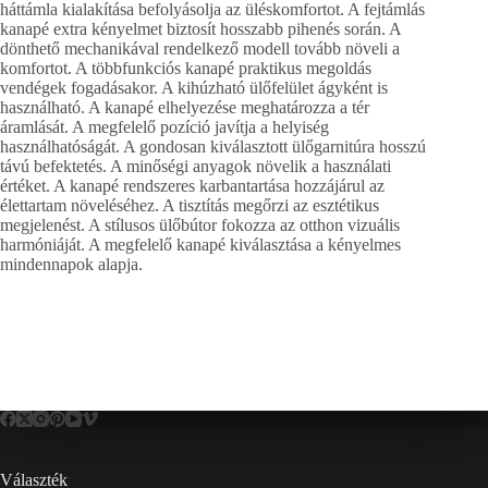
háttámla kialakítása befolyásolja az üléskomfortot. A fejtámlás
kanapé extra kényelmet biztosít hosszabb pihenés során. A
dönthető mechanikával rendelkező modell tovább növeli a
komfortot. A többfunkciós kanapé praktikus megoldás
vendégek fogadásakor. A kihúzható ülőfelület ágyként is
használható. A kanapé elhelyezése meghatározza a tér
áramlását. A megfelelő pozíció javítja a helyiség
használhatóságát. A gondosan kiválasztott ülőgarnitúra hosszú
távú befektetés. A minőségi anyagok növelik a használati
értéket. A kanapé rendszeres karbantartása hozzájárul az
élettartam növeléséhez. A tisztítás megőrzi az esztétikus
megjelenést. A stílusos ülőbútor fokozza az otthon vizuális
harmóniáját. A megfelelő kanapé kiválasztása a kényelmes
mindennapok alapja.
Választék