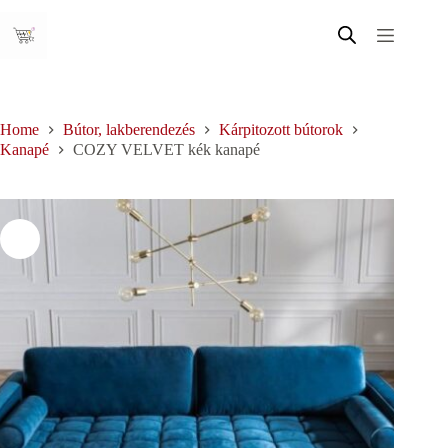
Skip
to
content
Home
Bútor, lakberendezés
Kárpitozott bútorok
Kanapé
COZY VELVET kék kanapé