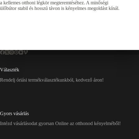
a kellemes otthoni légkör megteremtéséhez. A minőségi
ülőbútor stabil és hosszú távon is kényelmes megoldást kínál.
Választék
Rendelj óriási termékválasztékunkból, kedvező áron!
Gyors vásárlás
Intézd vásárlásodat gyorsan Online az otthonod kényelméből!