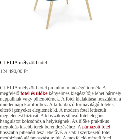
CLELIA mélyzöld fotel
124 490,00
Ft
CLELIA mélyzöld fotel prémium minőségű termék. A
megfelelő
fotel és ülőke
kényelmes kiegészítője lehet bármely
nappalinak vagy pihenőtérnek. A fotel kialakítása hozzájárul a
mindennapi komforthoz. A különböző formavilágú fotelek
eltérő igényeket elégítenek ki. A modern fotel letisztult
megjelenést biztosít. A klasszikus stílusú fotel elegáns
hangulatot kölcsönöz a helyiségnek. Az ülőke praktikus
megoldás kisebb terek berendezéséhez. A
párnázott fotel
hosszabb pihenést tesz lehetővé. A stabil szerkezetű fotel
megbízható alátámasztást nyújt. A megfelelő méretű fotel