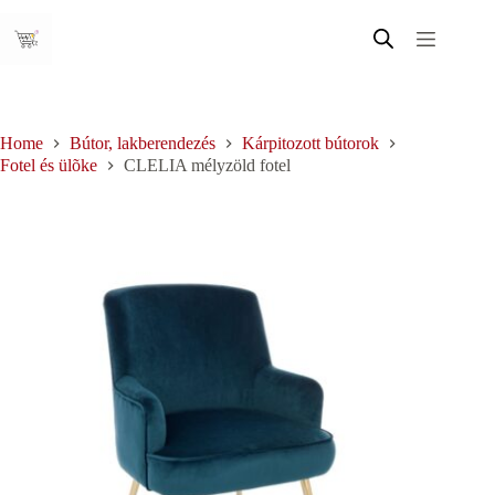
Skip
to
content
Home
Bútor, lakberendezés
Kárpitozott bútorok
Fotel és ülõke
CLELIA mélyzöld fotel