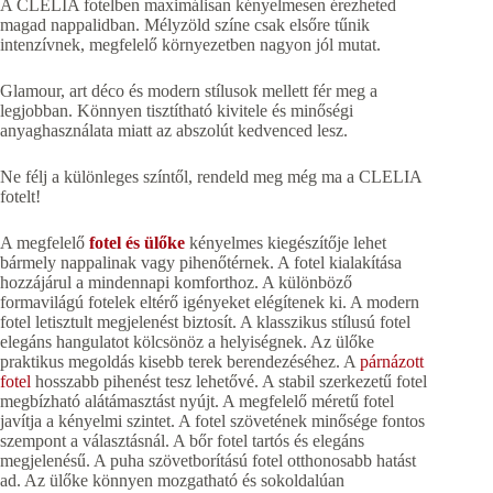
A CLELIA fotelben maximálisan kényelmesen érezheted
magad nappalidban. Mélyzöld színe csak elsőre tűnik
intenzívnek, megfelelő környezetben nagyon jól mutat.
Glamour, art déco és modern stílusok mellett fér meg a
legjobban. Könnyen tisztítható kivitele és minőségi
anyaghasználata miatt az abszolút kedvenced lesz.
Ne félj a különleges színtől, rendeld meg még ma a CLELIA
fotelt!
A megfelelő
fotel és ülőke
kényelmes kiegészítője lehet
bármely nappalinak vagy pihenőtérnek. A fotel kialakítása
hozzájárul a mindennapi komforthoz. A különböző
formavilágú fotelek eltérő igényeket elégítenek ki. A modern
fotel letisztult megjelenést biztosít. A klasszikus stílusú fotel
elegáns hangulatot kölcsönöz a helyiségnek. Az ülőke
praktikus megoldás kisebb terek berendezéséhez. A
párnázott
fotel
hosszabb pihenést tesz lehetővé. A stabil szerkezetű fotel
megbízható alátámasztást nyújt. A megfelelő méretű fotel
javítja a kényelmi szintet. A fotel szövetének minősége fontos
szempont a választásnál. A bőr fotel tartós és elegáns
megjelenésű. A puha szövetborítású fotel otthonosabb hatást
ad. Az ülőke könnyen mozgatható és sokoldalúan