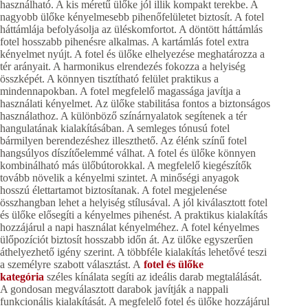
használható. A kis méretű ülőke jól illik kompakt terekbe. A
nagyobb ülőke kényelmesebb pihenőfelületet biztosít. A fotel
háttámlája befolyásolja az üléskomfortot. A döntött háttámlás
fotel hosszabb pihenésre alkalmas. A kartámlás fotel extra
kényelmet nyújt. A fotel és ülőke elhelyezése meghatározza a
tér arányait. A harmonikus elrendezés fokozza a helyiség
összképét. A könnyen tisztítható felület praktikus a
mindennapokban. A fotel megfelelő magassága javítja a
használati kényelmet. Az ülőke stabilitása fontos a biztonságos
használathoz. A különböző színárnyalatok segítenek a tér
hangulatának kialakításában. A semleges tónusú fotel
bármilyen berendezéshez illeszthető. Az élénk színű fotel
hangsúlyos díszítőelemmé válhat. A fotel és ülőke könnyen
kombinálható más ülőbútorokkal. A megfelelő kiegészítők
tovább növelik a kényelmi szintet. A minőségi anyagok
hosszú élettartamot biztosítanak. A fotel megjelenése
összhangban lehet a helyiség stílusával. A jól kiválasztott fotel
és ülőke elősegíti a kényelmes pihenést. A praktikus kialakítás
hozzájárul a napi használat kényelméhez. A fotel kényelmes
ülőpozíciót biztosít hosszabb időn át. Az ülőke egyszerűen
áthelyezhető igény szerint. A többféle kialakítás lehetővé teszi
a személyre szabott választást. A
fotel és ülőke
kategória
széles kínálata segíti az ideális darab megtalálását.
A gondosan megválasztott darabok javítják a nappali
funkcionális kialakítását. A megfelelő fotel és ülőke hozzájárul