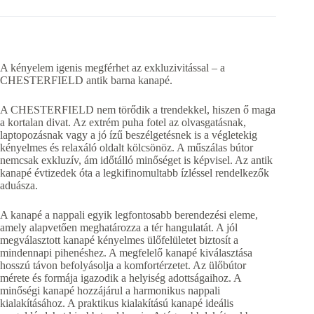
A kényelem igenis megférhet az exkluzivitással – a
CHESTERFIELD antik barna kanapé.
A CHESTERFIELD nem törődik a trendekkel, hiszen ő maga
a kortalan divat. Az extrém puha fotel az olvasgatásnak,
laptopozásnak vagy a jó ízű beszélgetésnek is a végletekig
kényelmes és relaxáló oldalt kölcsönöz. A műszálas bútor
nemcsak exkluzív, ám időtálló minőséget is képvisel. Az antik
kanapé évtizedek óta a legkifinomultabb ízléssel rendelkezők
aduásza.
A kanapé a nappali egyik legfontosabb berendezési eleme,
amely alapvetően meghatározza a tér hangulatát. A jól
megválasztott kanapé kényelmes ülőfelületet biztosít a
mindennapi pihenéshez. A megfelelő kanapé kiválasztása
hosszú távon befolyásolja a komfortérzetet. Az ülőbútor
mérete és formája igazodik a helyiség adottságaihoz. A
minőségi kanapé hozzájárul a harmonikus nappali
kialakításához. A praktikus kialakítású kanapé ideális