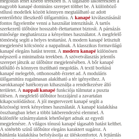
megoldás lehet kisebb terekben is. A tágasabb lakóterekben a
nagyobb kanapé domináns szerepet tölthet be. A különböző
stílusú modellek között könnyen megtalálható az adott
enteriőrhöz illeszkedő ülőgarnitúra. A
kanapé
kiválasztásánál
fontos figyelembe venni a használat intenzitását. A tartós
szerkezetű ülőbútor hosszabb élettartamot biztosít. A párnázás
minősége meghatározza a kényelmes használatot. A megfelelő
tömörség segíti a helyes testtartást. A modern kanapé letisztult
megjelenést kölcsönöz a nappalinak. A klasszikus formavilágú
kanapé elegáns hatást teremt. A
modern kanapé
különösen
népszerű a minimalista terekben. A szövetválasztás jelentős
szerepet játszik az ülőbútor megjelenésében. A bőr kanapé
időtálló és könnyen tisztítható megoldás. A textil borítású
kanapé melegebb, otthonosabb érzetet ad. A moduláris
ülőgarnitúra rugalmasan alakítható a tér igényeihez. A
sarokkanapé hatékonyan kihasználja a rendelkezésre álló
területet. A
nappali kanapé
funkciója túlmutat a puszta
ülésen. A megfelelő ülőbútor hozzájárul a zavartalan
kikapcsolódáshoz. A jól megtervezett kanapé segíti a
közösségi terek kényelmes használatát. A kanapé kialakítása
összhangban lehet a többi lakberendezési elemmel. A
különféle színárnyalatok lehetőséget adnak az egyedi
megjelenésre. A világos tónusú kanapé tágasabb hatást kelthet.
A sötétebb színű ülőbútor elegáns karaktert sugároz. A
háttámla kialakítása befolyásolja az üléskomfortot. A fejtámlás