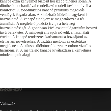
kanapé extra kényelmet biztosít hosszabb pihenés során. A
dönthető mechanikával rendelkező modell tovább növeli a
komfortot. A többfunkciós kanapé praktikus megoldás
vendégek fogadásakor. A kihúzható ülőfelület ágyként is
használható. A kanapé elhelyezése meghatározza a tér
áramlását. A megfelelő pozíció javítja a helyiség
használhatóságát. A gondosan kiválasztott ülőgarnitúra hosszú
távú befektetés. A minőségi anyagok növelik a használati
értéket. A kanapé rendszeres karbantartása hozzájárul az
élettartam növeléséhez. A tisztítás megőrzi az esztétikus
megjelenést. A stílusos ülőbútor fokozza az otthon vizuális
harmóniáját. A megfelelő kanapé kiválasztása a kényelmes
mindennapok alapja.
Választék