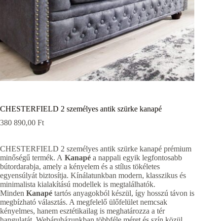
CHESTERFIELD 2 személyes antik szürke kanapé
380 890,00
Ft
CHESTERFIELD 2 személyes antik szürke kanapé prémium
minőségű termék. A
Kanapé
a nappali egyik legfontosabb
bútordarabja, amely a kényelem és a stílus tökéletes
egyensúlyát biztosítja. Kínálatunkban modern, klasszikus és
minimalista kialakítású modellek is megtalálhatók.
Minden
Kanapé
tartós anyagokból készül, így hosszú távon is
megbízható választás. A megfelelő ülőfelület nemcsak
kényelmes, hanem esztétikailag is meghatározza a tér
hangulatát. Webáruházunkban többféle méret és szín közül