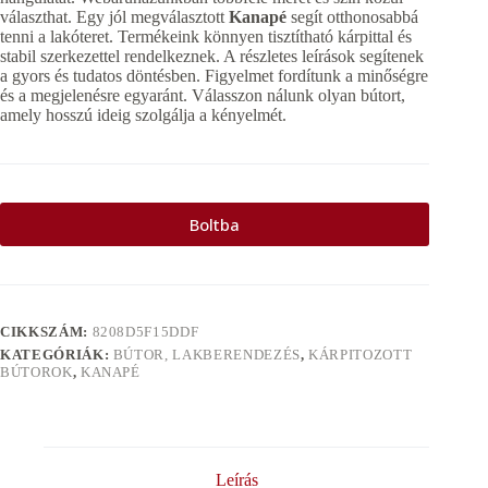
választhat. Egy jól megválasztott
Kanapé
segít otthonosabbá
tenni a lakóteret. Termékeink könnyen tisztítható kárpittal és
stabil szerkezettel rendelkeznek. A részletes leírások segítenek
a gyors és tudatos döntésben. Figyelmet fordítunk a minőségre
és a megjelenésre egyaránt. Válasszon nálunk olyan bútort,
amely hosszú ideig szolgálja a kényelmét.
Boltba
CIKKSZÁM:
8208D5F15DDF
KATEGÓRIÁK:
BÚTOR, LAKBERENDEZÉS
,
KÁRPITOZOTT
BÚTOROK
,
KANAPÉ
Leírás