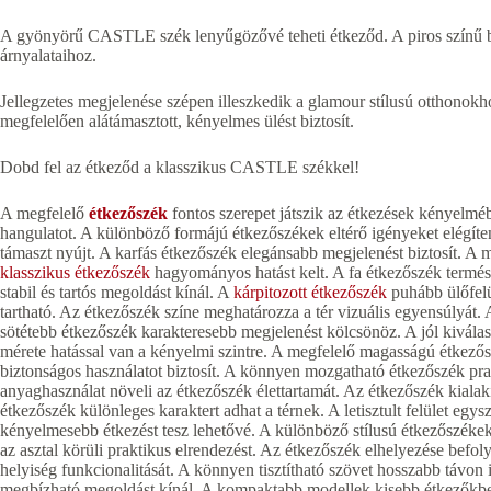
A gyönyörű CASTLE szék lenyűgözővé teheti étkeződ. A piros színű bá
árnyalataihoz.
Jellegzetes megjelenése szépen illeszkedik a glamour stílusú otthonok
megfelelően alátámasztott, kényelmes ülést biztosít.
Dobd fel az étkeződ a klasszikus CASTLE székkel!
A megfelelő
étkezőszék
fontos szerepet játszik az étkezések kényelméb
hangulatot. A különböző formájú étkezőszékek eltérő igényeket elégíte
támaszt nyújt. A karfás étkezőszék elegánsabb megjelenést biztosít. A m
klasszikus étkezőszék
hagyományos hatást kelt. A fa étkezőszék termész
stabil és tartós megoldást kínál. A
kárpitozott étkezőszék
puhább ülőfelü
tartható. Az étkezőszék színe meghatározza a tér vizuális egyensúlyát. 
sötétebb étkezőszék karakteresebb megjelenést kölcsönöz. A jól kiválas
mérete hatással van a kényelmi szintre. A megfelelő magasságú étkezőszé
biztonságos használatot biztosít. A könnyen mozgatható étkezőszék pra
anyaghasználat növeli az étkezőszék élettartamát. Az étkezőszék kialakít
étkezőszék különleges karaktert adhat a térnek. A letisztult felület egys
kényelmesebb étkezést tesz lehetővé. A különböző stílusú étkezőszékek
az asztal körüli praktikus elrendezést. Az étkezőszék elhelyezése befolyá
helyiség funkcionalitását. A könnyen tisztítható szövet hosszabb távon
megbízható megoldást kínál. A kompaktabb modellek kisebb étkezőkbe i