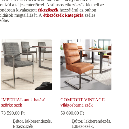
izál a teljes enteriőrrel. A stílusos étkezőszék kiemeli az
gondosan kiválasztott
étkezőszék
hozzájárul az otthon
goldások megtalálását. A
étkezőszék kategória
széles
ezőbe.
IMPERIAL antik hatású
COMFORT VINTAGE
szürke szék
világosbarna szék
73 590,00
Ft
59 690,00
Ft
Bútor, lakberendezés
,
Bútor, lakberendezés
,
Étkezõszék
,
Étkezõszék
,