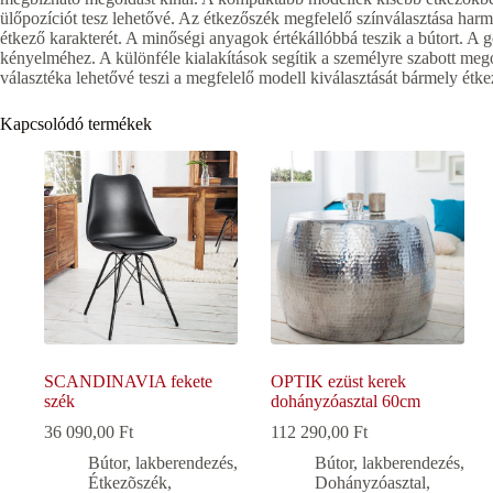
ülőpozíciót tesz lehetővé. Az étkezőszék megfelelő színválasztása harmon
étkező karakterét. A minőségi anyagok értékállóbbá teszik a bútort. A 
kényelméhez. A különféle kialakítások segítik a személyre szabott me
választéka lehetővé teszi a megfelelő modell kiválasztását bármely étk
Kapcsolódó termékek
SCANDINAVIA fekete
OPTIK ezüst kerek
szék
dohányzóasztal 60cm
36 090,00
Ft
112 290,00
Ft
Bútor, lakberendezés
,
Bútor, lakberendezés
,
Étkezõszék
,
Dohányzóasztal
,