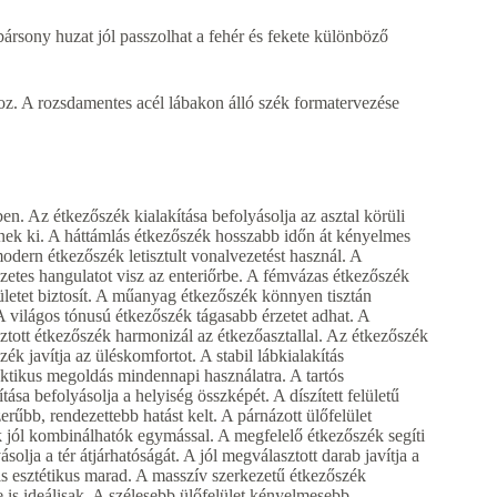
rsony huzat jól passzolhat a fehér és fekete különböző
hoz. A rozsdamentes acél lábakon álló szék formatervezése
en. Az étkezőszék kialakítása befolyásolja az asztal körüli
nek ki. A háttámlás étkezőszék hosszabb időn át kényelmes
odern étkezőszék letisztult vonalvezetést használ. A
etes hangulatot visz az enteriőrbe. A fémvázas étkezőszék
letet biztosít. A műanyag étkezőszék könnyen tisztán
A világos tónusú étkezőszék tágasabb érzetet adhat. A
ztott étkezőszék harmonizál az étkezőasztallal. Az étkezőszék
k javítja az üléskomfortot. A stabil lábkialakítás
ktikus megoldás mindennapi használatra. A tartós
ása befolyásolja a helyiség összképét. A díszített felületű
zerűbb, rendezettebb hatást kelt. A párnázott ülőfelület
 jól kombinálhatók egymással. A megfelelő étkezőszék segíti
solja a tér átjárhatóságát. A jól megválasztott darab javítja a
 is esztétikus marad. A masszív szerkezetű étkezőszék
s ideálisak. A szélesebb ülőfelület kényelmesebb