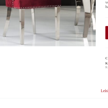
v
h
C
K
K
Leír