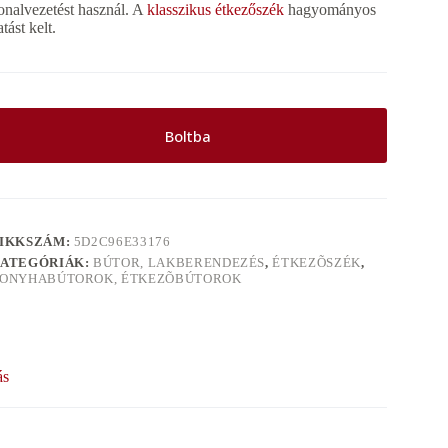
onalvezetést használ. A
klasszikus étkezőszék
hagyományos
atást kelt.
Boltba
IKKSZÁM:
5D2C96E33176
ATEGÓRIÁK:
BÚTOR, LAKBERENDEZÉS
,
ÉTKEZÕSZÉK
,
ONYHABÚTOROK, ÉTKEZÕBÚTOROK
ás