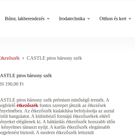
Bútor, lakberendezés
Irodatechnika
Otthon és kert
Étkezõszék
CASTLE piros bársony szék
ASTLE piros bársony szék
26 190,00
Ft
ASTLE piros bársony szék prémium minőségű termék. A
egfelelő
étkezőszék
fontos szerepet játszik az étkezések
ényelmében. Az étkezőszék kialakítása befolyásolja az asztal
örüli hangulatot. A különböző formájú étkezőszékek eltérő
gényeket elégítenek ki. A háttámlás étkezőszék hosszabb időn
t kényelmes támaszt nyújt. A karfás étkezőszék elegánsabb
egjelenést biztosít. A modern étkezőszék letisztult