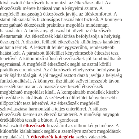
kiválasztott étkezőszék harmonizál az étkezőasztallal. Az
étkezőszék mérete hatással van a kényelmi szintre. A
megfelelő magasságú étkezőszék javítja az üléskomfortot. A
stabil lábkialakítás biztonságos használatot biztosít. A könnyen
mozgatható étkezőszék praktikus megoldás mindennapi
használatra. A tartós anyaghasználat növeli az étkezőszék
élettartamát. Az étkezőszék kialakítása befolyásolja a helyiség
összképét. A díszített felületű étkezőszék különleges karaktert
adhat a térnek. A letisztult felület egyszerűbb, rendezettebb
hatást kelt. A párnázott ülőfelület kényelmesebb étkezést tesz
lehetővé. A különböző stílusú étkezőszékek jól kombinálhatók
egymással. A megfelelő étkezőszék segíti az asztal körüli
praktikus elrendezést. Az étkezőszék elhelyezése befolyásolja
a tér átjárhatóságát. A jól megválasztott darab javítja a helyiség
funkcionalitását. A könnyen tisztítható szövet hosszabb távon
is esztétikus marad. A masszív szerkezetű étkezőszék
megbízható megoldást kínál. A kompaktabb modellek kisebb
étkezőkbe is ideálisak. A szélesebb ülőfelület kényelmesebb
ülőpozíciót tesz lehetővé. Az étkezőszék megfelelő
színválasztása harmonizál a teljes enteriőrrel. A stílusos
étkezőszék kiemeli az étkező karakterét. A minőségi anyagok
értékállóbbá teszik a bútort. A gondosan
kiválasztott
étkezőszék
hozzájárul az otthon kényelméhez. A
különféle kialakítások segítik a személyre szabott megoldások
megtalálását. A
étkezőszék kategória
széles választéka