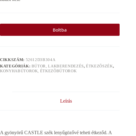
Boltba
CIKKSZÁM:
52612D3B304A
KATEGÓRIÁK:
BÚTOR, LAKBERENDEZÉS
,
ÉTKEZÕSZÉK
,
KONYHABÚTOROK, ÉTKEZÕBÚTOROK
Leírás
A gyönyörű CASTLE szék lenyűgözővé teheti étkeződ. A