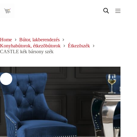
Skip
to
content
Home
Bútor, lakberendezés
Konyhabútorok, étkezõbútorok
Étkezõszék
CASTLE kék bársony szék