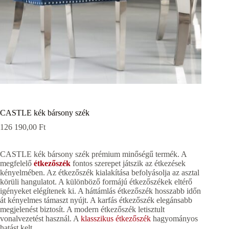
CASTLE kék bársony szék
126 190,00
Ft
CASTLE kék bársony szék prémium minőségű termék. A
megfelelő
étkezőszék
fontos szerepet játszik az étkezések
kényelmében. Az étkezőszék kialakítása befolyásolja az asztal
körüli hangulatot. A különböző formájú étkezőszékek eltérő
igényeket elégítenek ki. A háttámlás étkezőszék hosszabb időn
át kényelmes támaszt nyújt. A karfás étkezőszék elegánsabb
megjelenést biztosít. A modern étkezőszék letisztult
vonalvezetést használ. A
klasszikus étkezőszék
hagyományos
hatást kelt.