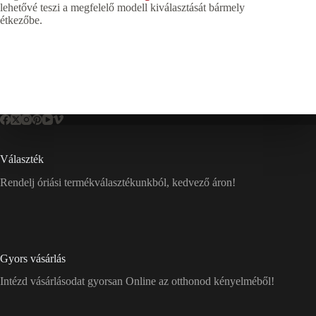
lehetővé teszi a megfelelő modell kiválasztását bármely
étkezőbe.
Választék
Rendelj óriási termékválasztékunkból, kedvező áron!
Gyors vásárlás
Intézd vásárlásodat gyorsan Online az otthonod kényelméből!