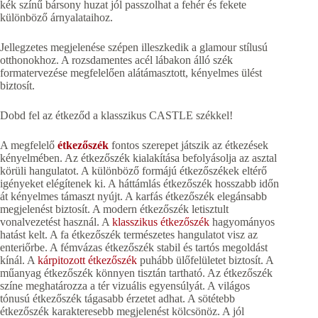
kék színű bársony huzat jól passzolhat a fehér és fekete
különböző árnyalataihoz.
Jellegzetes megjelenése szépen illeszkedik a glamour stílusú
otthonokhoz. A rozsdamentes acél lábakon álló szék
formatervezése megfelelően alátámasztott, kényelmes ülést
biztosít.
Dobd fel az étkeződ a klasszikus CASTLE székkel!
A megfelelő
étkezőszék
fontos szerepet játszik az étkezések
kényelmében. Az étkezőszék kialakítása befolyásolja az asztal
körüli hangulatot. A különböző formájú étkezőszékek eltérő
igényeket elégítenek ki. A háttámlás étkezőszék hosszabb időn
át kényelmes támaszt nyújt. A karfás étkezőszék elegánsabb
megjelenést biztosít. A modern étkezőszék letisztult
vonalvezetést használ. A
klasszikus étkezőszék
hagyományos
hatást kelt. A fa étkezőszék természetes hangulatot visz az
enteriőrbe. A fémvázas étkezőszék stabil és tartós megoldást
kínál. A
kárpitozott étkezőszék
puhább ülőfelületet biztosít. A
műanyag étkezőszék könnyen tisztán tartható. Az étkezőszék
színe meghatározza a tér vizuális egyensúlyát. A világos
tónusú étkezőszék tágasabb érzetet adhat. A sötétebb
étkezőszék karakteresebb megjelenést kölcsönöz. A jól