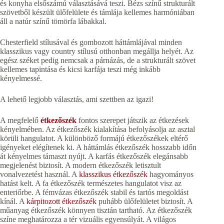
és konyha elsőszámú választásává teszi. Bézs színű strukturált
szövetből készült ülőfelülete és támlája kellemes harmóniában
áll a natúr színű tömörfa lábakkal.
Chesterfield stílusával és gombozott háttámlájával minden
klasszikus vagy country stílusú otthonban megállja helyét. Az
egész széket pedig nemcsak a párnázás, de a strukturált szövet
kellemes tapintása és kicsi karfája teszi még inkább
kényelmessé.
A lehető legjobb választás, ami szettben az igazi!
A megfelelő
étkezőszék
fontos szerepet játszik az étkezések
kényelmében. Az étkezőszék kialakítása befolyásolja az asztal
körüli hangulatot. A különböző formájú étkezőszékek eltérő
igényeket elégítenek ki. A háttámlás étkezőszék hosszabb időn
át kényelmes támaszt nyújt. A karfás étkezőszék elegánsabb
megjelenést biztosít. A modern étkezőszék letisztult
vonalvezetést használ. A
klasszikus étkezőszék
hagyományos
hatást kelt. A fa étkezőszék természetes hangulatot visz az
enteriőrbe. A fémvázas étkezőszék stabil és tartós megoldást
kínál. A
kárpitozott étkezőszék
puhább ülőfelületet biztosít. A
műanyag étkezőszék könnyen tisztán tartható. Az étkezőszék
színe meghatározza a tér vizuális egyensúlyát. A világos