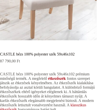
CASTLE bézs 100% polyester szék 59x46x102
87 790,00
Ft
CASTLE bézs 100% polyester szék 59x46x102 prémium
minőségű termék. A megfelelő
étkezőszék
fontos szerepet
játszik az étkezések kényelmében. Az étkezőszék kialakítása
befolyásolja az asztal körüli hangulatot. A különböző formájú
étkezőszékek eltérő igényeket elégítenek ki. A háttámlás
étkezőszék hosszabb időn át kényelmes támaszt nyújt. A
karfás étkezőszék elegánsabb megjelenést biztosít. A modern
étkezőszék letisztult vonalvezetést használ. A
klasszikus
étkezőszék
hagyományos hatást kelt.