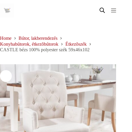
Skip
to
content
Home
Bútor, lakberendezés
Konyhabútorok, étkezõbútorok
Étkezõszék
CASTLE bézs 100% polyester szék 59x46x102