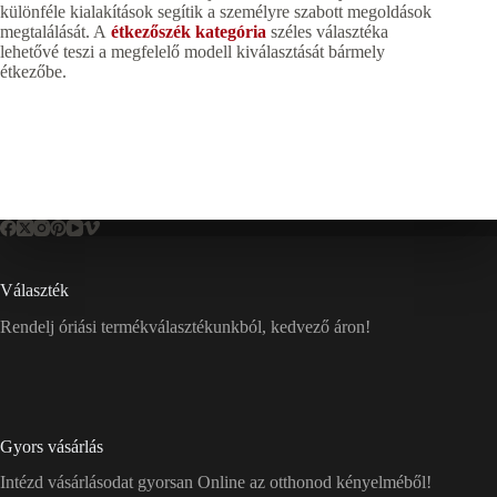
különféle kialakítások segítik a személyre szabott megoldások
megtalálását. A
étkezőszék kategória
széles választéka
lehetővé teszi a megfelelő modell kiválasztását bármely
étkezőbe.
Választék
Rendelj óriási termékválasztékunkból, kedvező áron!
Gyors vásárlás
Intézd vásárlásodat gyorsan Online az otthonod kényelméből!