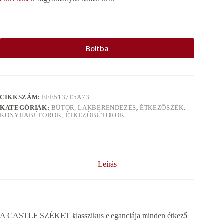
Boltba
CIKKSZÁM:
EFE5137E5A73
KATEGÓRIÁK:
BÚTOR, LAKBERENDEZÉS
,
ÉTKEZÕSZÉK
,
KONYHABÚTOROK, ÉTKEZÕBÚTOROK
Leírás
A CASTLE SZÉKET klasszikus eleganciája minden étkező