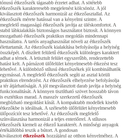
tónusú étkezőszék tágasabb érzetet adhat. A sötétebb
étkezőszék karakteresebb megjelenést kölcsönöz. A jól
kiválasztott étkezőszék harmonizál az étkezőasztallal. Az
étkezőszék mérete hatással van a kényelmi szintre. A
megfelelő magasságú étkezőszék javítja az üléskomfortot. A
stabil lábkialakítás biztonságos használatot biztosít. A könnyen
mozgatható étkezőszék praktikus megoldás mindennapi
használatra. A tartós anyaghasználat növeli az étkezőszék
élettartamát. Az étkezőszék kialakítása befolyásolja a helyiség
összképét. A díszített felületű étkezőszék különleges karaktert
adhat a térnek. A letisztult felület egyszerűbb, rendezettebb
hatást kelt. A párnázott ülőfelület kényelmesebb étkezést tesz
lehetővé. A különböző stílusú étkezőszékek jól kombinálhatók
egymással. A megfelelő étkezőszék segíti az asztal körüli
praktikus elrendezést. Az étkezőszék elhelyezése befolyásolja
a tér átjárhatóságát. A jól megválasztott darab javítja a helyiség
funkcionalitását. A könnyen tisztítható szövet hosszabb távon
is esztétikus marad. A masszív szerkezetű étkezőszék
megbízható megoldást kínál. A kompaktabb modellek kisebb
étkezőkbe is ideálisak. A szélesebb ülőfelület kényelmesebb
ülőpozíciót tesz lehetővé. Az étkezőszék megfelelő
színválasztása harmonizál a teljes enteriőrrel. A stílusos
étkezőszék kiemeli az étkező karakterét. A minőségi anyagok
értékállóbbá teszik a bútort. A gondosan
kiválasztott
étkezőszék
hozzájárul az otthon kényelméhez. A