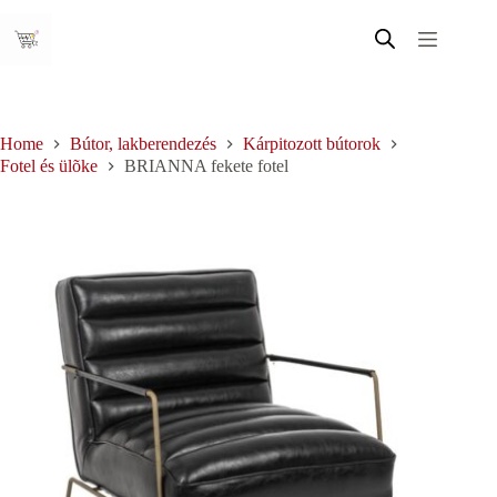
Skip
to
content
Home
Bútor, lakberendezés
Kárpitozott bútorok
Fotel és ülõke
BRIANNA fekete fotel