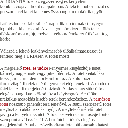
A BRIANNA fotel az egyszerűség és kényelem
kombinációjával hódít nappalidban. A fekete műbőr huzat és
porszórt acél keret kellemes összhangban működik együtt.
Loft és indusztriális stílusú nappalikban tudnak stílusjegyei a
legjobban kiteljesedni. A vastagon kárpitozott ülés teljes
üléskomfortot nyújt, melyet a vékony fémkeret fifikásan fog
körbe.
Válaszd a lehető legkényelmesebb ülőalkalmatosságot és
rendeld meg a BRIANNA fotelt most!
A megfelelő
fotel és ülőke
kényelmes kiegészítője lehet
bármely nappalinak vagy pihenőtérnek. A fotel kialakítása
hozzájárul a mindennapi komforthoz. A különböző
formavilágú fotelek eltérő igényeket elégítenek ki. A modern
fotel letisztult megjelenést biztosít. A klasszikus stílusú fotel
elegáns hangulatot kölcsönöz a helyiségnek. Az ülőke
praktikus megoldás kisebb terek berendezéséhez. A
párnázott
fotel
hosszabb pihenést tesz lehetővé. A stabil szerkezetű fotel
megbízható alátámasztást nyújt. A megfelelő méretű fotel
javítja a kényelmi szintet. A fotel szövetének minősége fontos
szempont a választásnál. A bőr fotel tartós és elegáns
megjelenésű. A puha szövetborítású fotel otthonosabb hatást