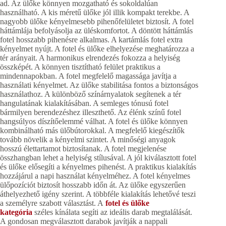
ad. Az ülőke könnyen mozgatható és sokoldalúan
használható. A kis méretű ülőke jól illik kompakt terekbe. A
nagyobb ülőke kényelmesebb pihenőfelületet biztosít. A fotel
háttámlája befolyásolja az üléskomfortot. A döntött háttámlás
fotel hosszabb pihenésre alkalmas. A kartámlás fotel extra
kényelmet nyújt. A fotel és ülőke elhelyezése meghatározza a
tér arányait. A harmonikus elrendezés fokozza a helyiség
összképét. A könnyen tisztítható felület praktikus a
mindennapokban. A fotel megfelelő magassága javítja a
használati kényelmet. Az ülőke stabilitása fontos a biztonságos
használathoz. A különböző színárnyalatok segítenek a tér
hangulatának kialakításában. A semleges tónusú fotel
bármilyen berendezéshez illeszthető. Az élénk színű fotel
hangsúlyos díszítőelemmé válhat. A fotel és ülőke könnyen
kombinálható más ülőbútorokkal. A megfelelő kiegészítők
tovább növelik a kényelmi szintet. A minőségi anyagok
hosszú élettartamot biztosítanak. A fotel megjelenése
összhangban lehet a helyiség stílusával. A jól kiválasztott fotel
és ülőke elősegíti a kényelmes pihenést. A praktikus kialakítás
hozzájárul a napi használat kényelméhez. A fotel kényelmes
ülőpozíciót biztosít hosszabb időn át. Az ülőke egyszerűen
áthelyezhető igény szerint. A többféle kialakítás lehetővé teszi
a személyre szabott választást. A
fotel és ülőke
kategória
széles kínálata segíti az ideális darab megtalálását.
A gondosan megválasztott darabok javítják a nappali