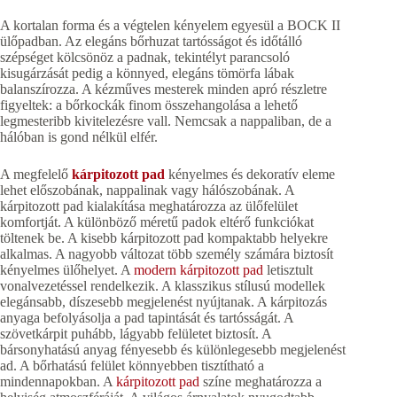
A kortalan forma és a végtelen kényelem egyesül a BOCK II
ülőpadban. Az elegáns bőrhuzat tartósságot és időtálló
szépséget kölcsönöz a padnak, tekintélyt parancsoló
kisugárzását pedig a könnyed, elegáns tömörfa lábak
balanszírozza. A kézműves mesterek minden apró részletre
figyeltek: a bőrkockák finom összehangolása a lehető
legmesteribb kivitelezésre vall. Nemcsak a nappaliban, de a
hálóban is gond nélkül elfér.
A megfelelő
kárpitozott pad
kényelmes és dekoratív eleme
lehet előszobának, nappalinak vagy hálószobának. A
kárpitozott pad kialakítása meghatározza az ülőfelület
komfortját. A különböző méretű padok eltérő funkciókat
töltenek be. A kisebb kárpitozott pad kompaktabb helyekre
alkalmas. A nagyobb változat több személy számára biztosít
kényelmes ülőhelyet. A
modern kárpitozott pad
letisztult
vonalvezetéssel rendelkezik. A klasszikus stílusú modellek
elegánsabb, díszesebb megjelenést nyújtanak. A kárpitozás
anyaga befolyásolja a pad tapintását és tartósságát. A
szövetkárpit puhább, lágyabb felületet biztosít. A
bársonyhatású anyag fényesebb és különlegesebb megjelenést
ad. A bőrhatású felület könnyebben tisztítható a
mindennapokban. A
kárpitozott pad
színe meghatározza a