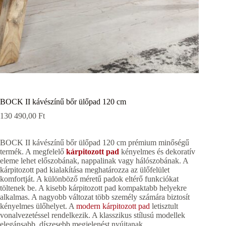
BOCK II kávészínű bőr ülőpad 120 cm
130 490,00
Ft
BOCK II kávészínű bőr ülőpad 120 cm prémium minőségű
termék. A megfelelő
kárpitozott pad
kényelmes és dekoratív
eleme lehet előszobának, nappalinak vagy hálószobának. A
kárpitozott pad kialakítása meghatározza az ülőfelület
komfortját. A különböző méretű padok eltérő funkciókat
töltenek be. A kisebb kárpitozott pad kompaktabb helyekre
alkalmas. A nagyobb változat több személy számára biztosít
kényelmes ülőhelyet. A
modern kárpitozott pad
letisztult
vonalvezetéssel rendelkezik. A klasszikus stílusú modellek
elegánsabb, díszesebb megjelenést nyújtanak.