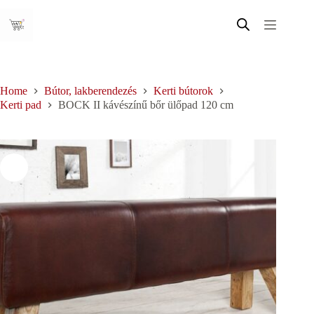
Skip
to
content
Home
Bútor, lakberendezés
Kerti bútorok
Kerti pad
BOCK II kávészínű bőr ülőpad 120 cm