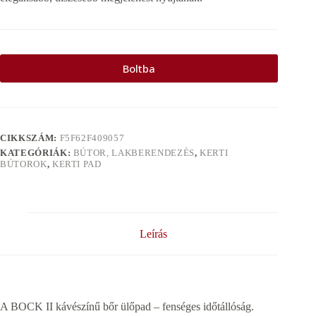
Boltba
CIKKSZÁM:
F5F62F409057
KATEGÓRIÁK:
BÚTOR, LAKBERENDEZÉS
,
KERTI
BÚTOROK
,
KERTI PAD
Leírás
A BOCK II kávészínű bőr ülőpad – fenséges időtállóság.