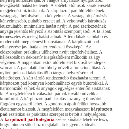
helyiség atmoszféráját. A világos árnyalatok nyugodtabb,
levegősebb hatást keltenek. A sötétebb tónusok karakteresebb
megjelenést biztosítanak. A kárpitozott pad ülőfelületének
vastagsága befolyásolja a kényelmet. A vastagabb párnázás
kényelmesebb, puhább érzetet ad. A vékonyabb kárpitozás
letisztultabb, minimalista hatást nyújt. A pad szerkezetének
anyaga jelentős tényező a stabilitás szempontjából. A fa lábak
természetes és meleg hatást adnak. A fém lábak stabilabb és
modernabb megjelenést biztosítanak. A kárpitozott pad
elhelyezése javíthatja a tér rendezett összképét. Az
előszobában praktikus ülőhelyet nyújt cipőfelvételhez. A
hálószobában dekoratív kiegészítőként működik az ágy
végében. A nappaliban extra ülőfelületet biztosít vendégek
számára. A pad alatti tárolóhely növeli a funkcionalitást. A
nyitott polcos kialakítás több tárgy elhelyezésére ad
lehetőséget. A zárt tároló rendezettebb összhatást teremt. A
kárpitozott pad könnyen kombinálható egyéb bútorokkal. A
harmonizáló színek és anyagok egységes enteriőrt alakítanak
ki. A megfelelően kiválasztott párnák tovább növelik a
komfortot. A kárpitozott pad tisztítása az anyag típusától
függően egyszerű lehet. A gondosan ápolt felület hosszabb
élettartamot biztosít. A megfelelően megválasztott
kárpitozott
pad
esztétikai és praktikus szerepet is betölt a helyiségben.
A
kárpitozott pad kategória
széles kínálata lehetővé teszi,
hogy minden stílushoz megtalálható legyen az ideális