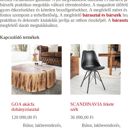
bárszék praktikus megoldás változó elrendezéshez. A magasított ülőfelül
gyors étkezésekhez és kötetlen beszélgetésekhez. A megfelelő méret és 
fontos szempont a terhelhetőség. A megfelelő
bárasztal és bárszék
hoz
praktikus és dekoratív kialakítás javítja az otthon összképét. A
báraszta
megfelelő darab megtalálásához.
Kapcsolódó termékek
GOA akácfa
SCANDINAVIA fekete
dohányzóasztal
szék
120 090,00
Ft
36 090,00
Ft
Bútor, lakberendezés
,
Bútor, lakberendezés
,