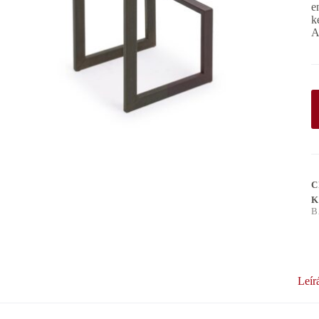
e
k
C
K
B
Leír