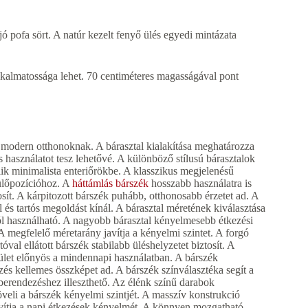
ó pofa sört. A natúr kezelt fenyő ülés egyedi mintázata
alkalmatossága lehet. 70 centiméteres magasságával pont
a modern otthonoknak. A bárasztal kialakítása meghatározza
 használatot tesz lehetővé. A különböző stílusú bárasztalok
illik minimalista enteriőrökbe. A klasszikus megjelenésű
 ülőpozícióhoz. A
háttámlás bárszék
hosszabb használatra is
sít. A kárpitozott bárszék puhább, otthonosabb érzetet ad. A
l és tartós megoldást kínál. A bárasztal méretének kiválasztása
 jól használható. A nagyobb bárasztal kényelmesebb étkezési
 A megfelelő méretarány javítja a kényelmi szintet. A forgó
al ellátott bárszék stabilabb üléshelyzetet biztosít. A
elület előnyös a mindennapi használatban. A bárszék
és kellemes összképet ad. A bárszék színválasztéka segít a
berendezéshez illeszthető. Az élénk színű darabok
li a bárszék kényelmi szintjét. A masszív konstrukció
 javítja a napi étkezések kényelmét. A könnyen mozgatható