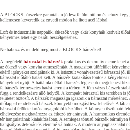
A BLOCKS bárszékre garantáltan jó lesz felülni otthon és lehúzni egy j
kellemesen keveredik az egyedi módon hajlított acél lábbal.
Loft és indusztriális nappalik, étkezők vagy akár konyhák kedvelt ülő
kényelmes lehet egy baráti beszélgetéshez.
Ne habozz és rendeld meg most a BLOCKS bárszéket!
A megfelelő
bárasztal és bárszék
praktikus és dekoratív eleme lehet 
az étkező vagy konyha atmoszféráját. A magasított ülőfelület kényelmes
eltérő igényeket szolgálnak ki. A letisztult vonalvezetésű bárasztal jól 
bárasztal időtálló hatást kelt. A bárszék kialakítása fontos a kényelmes
kényelmet nyújt. A háttámla nélküli bárszék légiesebb megjelenést bizto
fa bárszék természetes hatást teremt a térben. A fém vázas bárszék stabi
függ a rendelkezésre álló helytől. A kompakt bárasztal kis terekben is
felületet biztosít. A bárszék magassága igazodik a bárasztal méretéhez.
ülőlappal rendelkező bárszék könnyebb mozgást tesz lehetővé. A lábtartóv
bárasztal felülete tartós anyagokból készülhet. A könnyen tisztítható f
elhelyezése meghatározza az étkező tér arányait. A harmonikus elrendez
tér hangulatának kialakításában. A semleges tónusú bárszék bármilyen 
hangsúlyos dekorációs elemmé válhatnak. A modern anyaghasználat növe
hosszú élettartamot garantál. A jól megválasztott bárasztal és bárszék