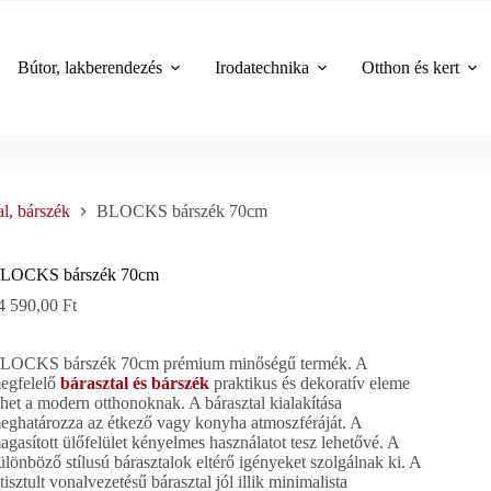
Bútor, lakberendezés
Irodatechnika
Otthon és kert
al, bárszék
BLOCKS bárszék 70cm
LOCKS bárszék 70cm
4 590,00
Ft
LOCKS bárszék 70cm prémium minőségű termék. A
egfelelő
bárasztal és bárszék
praktikus és dekoratív eleme
ehet a modern otthonoknak. A bárasztal kialakítása
eghatározza az étkező vagy konyha atmoszféráját. A
agasított ülőfelület kényelmes használatot tesz lehetővé. A
ülönböző stílusú bárasztalok eltérő igényeket szolgálnak ki. A
etisztult vonalvezetésű bárasztal jól illik minimalista