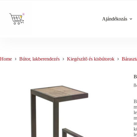
Skip
to
content
Ajándékozás
Home
Bútor, lakberendezés
Kiegészítõ és kisbútorok
Báraszt
B
8
B
m
l
m
m
k
l