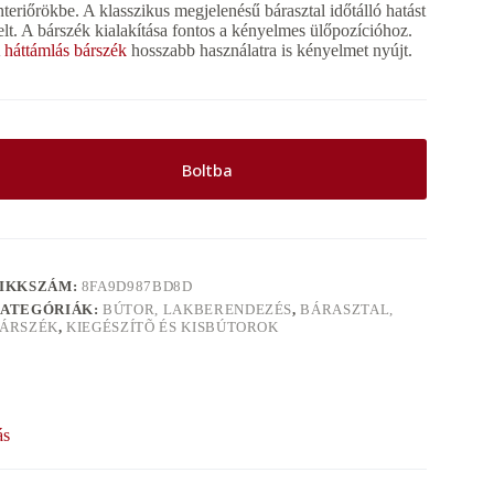
nteriőrökbe. A klasszikus megjelenésű bárasztal időtálló hatást
elt. A bárszék kialakítása fontos a kényelmes ülőpozícióhoz.
A
háttámlás bárszék
hosszabb használatra is kényelmet nyújt.
Boltba
IKKSZÁM:
8FA9D987BD8D
ATEGÓRIÁK:
BÚTOR, LAKBERENDEZÉS
,
BÁRASZTAL,
ÁRSZÉK
,
KIEGÉSZÍTÕ ÉS KISBÚTOROK
ás