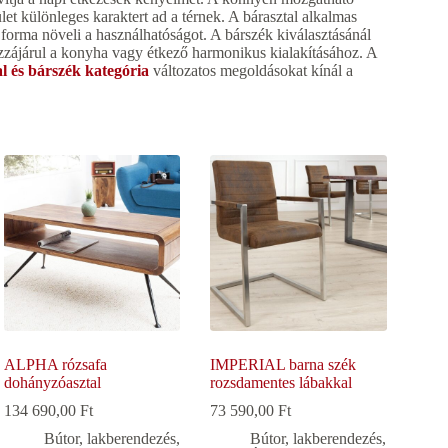
et különleges karaktert ad a térnek. A bárasztal alkalmas
forma növeli a használhatóságot. A bárszék kiválasztásánál
zájárul a konyha vagy étkező harmonikus kialakításához. A
l és bárszék kategória
változatos megoldásokat kínál a
ALPHA rózsafa
IMPERIAL barna szék
dohányzóasztal
rozsdamentes lábakkal
134 690,00
Ft
73 590,00
Ft
Bútor, lakberendezés
,
Bútor, lakberendezés
,