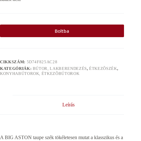
Boltba
CIKKSZÁM:
5D74F825AC28
KATEGÓRIÁK:
BÚTOR, LAKBERENDEZÉS
,
ÉTKEZÕSZÉK
,
KONYHABÚTOROK, ÉTKEZÕBÚTOROK
Leírás
A BIG ASTON taupe szék tökéletesen mutat a klasszikus és a