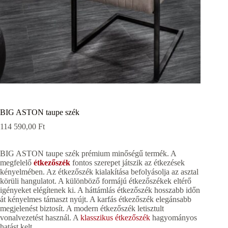
BIG ASTON taupe szék
114 590,00
Ft
BIG ASTON taupe szék prémium minőségű termék. A
megfelelő
étkezőszék
fontos szerepet játszik az étkezések
kényelmében. Az étkezőszék kialakítása befolyásolja az asztal
körüli hangulatot. A különböző formájú étkezőszékek eltérő
igényeket elégítenek ki. A háttámlás étkezőszék hosszabb időn
át kényelmes támaszt nyújt. A karfás étkezőszék elegánsabb
megjelenést biztosít. A modern étkezőszék letisztult
vonalvezetést használ. A
klasszikus étkezőszék
hagyományos
hatást kelt.