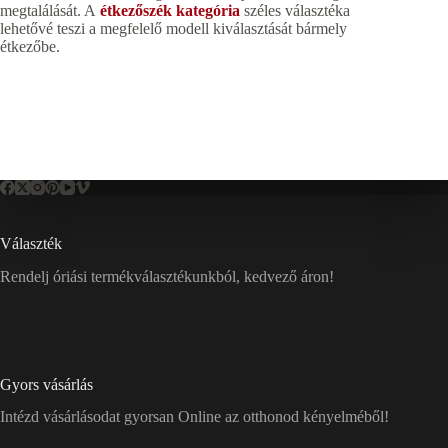
megtalálását. A
étkezőszék kategória
széles választéka
lehetővé teszi a megfelelő modell kiválasztását bármely
étkezőbe.
Választék
Rendelj óriási termékválasztékunkból, kedvező áron!
Gyors vásárlás
Intézd vásárlásodat gyorsan Online az otthonod kényelméből!