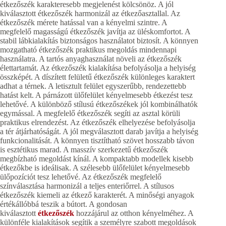
étkezőszék karakteresebb megjelenést kölcsönöz. A jól
kiválasztott étkezőszék harmonizál az étkezőasztallal. Az
étkezőszék mérete hatással van a kényelmi szintre. A
megfelelő magasságú étkezőszék javítja az üléskomfortot. A
stabil lábkialakítás biztonságos használatot biztosít. A könnyen
mozgatható étkezőszék praktikus megoldás mindennapi
használatra. A tartós anyaghasználat növeli az étkezőszék
élettartamát. Az étkezőszék kialakítása befolyásolja a helyiség
összképét. A díszített felületű étkezőszék különleges karaktert
adhat a térnek. A letisztult felület egyszerűbb, rendezettebb
hatást kelt. A párnázott ülőfelület kényelmesebb étkezést tesz
lehetővé. A különböző stílusú étkezőszékek jól kombinálhatók
egymással. A megfelelő étkezőszék segíti az asztal körüli
praktikus elrendezést. Az étkezőszék elhelyezése befolyásolja
a tér átjárhatóságát. A jól megválasztott darab javítja a helyiség
funkcionalitását. A könnyen tisztítható szövet hosszabb távon
is esztétikus marad. A masszív szerkezetű étkezőszék
megbízható megoldást kínál. A kompaktabb modellek kisebb
étkezőkbe is ideálisak. A szélesebb ülőfelület kényelmesebb
ülőpozíciót tesz lehetővé. Az étkezőszék megfelelő
színválasztása harmonizál a teljes enteriőrrel. A stílusos
étkezőszék kiemeli az étkező karakterét. A minőségi anyagok
értékállóbbá teszik a bútort. A gondosan
kiválasztott
étkezőszék
hozzájárul az otthon kényelméhez. A
különféle kialakítások segítik a személyre szabott megoldások