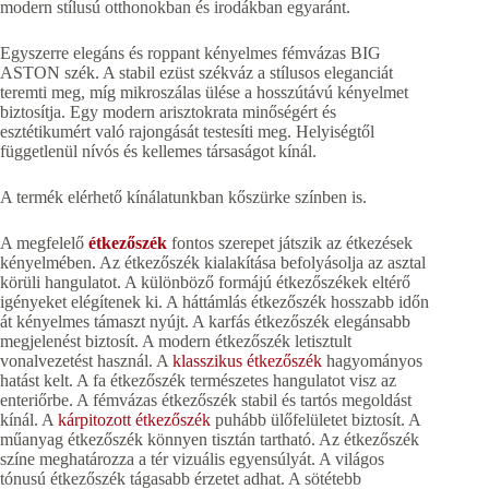
modern stílusú otthonokban és irodákban egyaránt.
Egyszerre elegáns és roppant kényelmes fémvázas BIG
ASTON szék. A stabil ezüst székváz a stílusos eleganciát
teremti meg, míg mikroszálas ülése a hosszútávú kényelmet
biztosítja. Egy modern arisztokrata minőségért és
esztétikumért való rajongását testesíti meg. Helyiségtől
függetlenül nívós és kellemes társaságot kínál.
A termék elérhető kínálatunkban kőszürke színben is.
A megfelelő
étkezőszék
fontos szerepet játszik az étkezések
kényelmében. Az étkezőszék kialakítása befolyásolja az asztal
körüli hangulatot. A különböző formájú étkezőszékek eltérő
igényeket elégítenek ki. A háttámlás étkezőszék hosszabb időn
át kényelmes támaszt nyújt. A karfás étkezőszék elegánsabb
megjelenést biztosít. A modern étkezőszék letisztult
vonalvezetést használ. A
klasszikus étkezőszék
hagyományos
hatást kelt. A fa étkezőszék természetes hangulatot visz az
enteriőrbe. A fémvázas étkezőszék stabil és tartós megoldást
kínál. A
kárpitozott étkezőszék
puhább ülőfelületet biztosít. A
műanyag étkezőszék könnyen tisztán tartható. Az étkezőszék
színe meghatározza a tér vizuális egyensúlyát. A világos
tónusú étkezőszék tágasabb érzetet adhat. A sötétebb