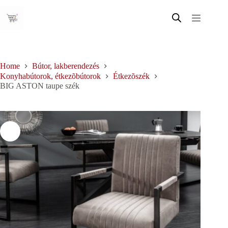
Skip
to
content
Home
Bútor, lakberendezés
Konyhabútorok, étkezõbútorok
Étkezõszék
BIG ASTON taupe szék