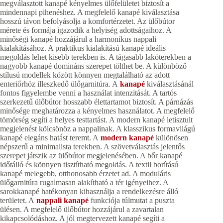
megválasztott kanapé kényelmes ülőfelületet biztosít a
mindennapi pihenéshez. A megfelelő kanapé kiválasztása
hosszú távon befolyásolja a komfortérzetet. Az ülőbútor
mérete és formája igazodik a helyiség adottságaihoz. A
minőségi kanapé hozzájárul a harmonikus nappali
kialakításához. A praktikus kialakítású kanapé ideális
megoldás lehet kisebb terekben is. A tágasabb lakóterekben a
nagyobb kanapé domináns szerepet tölthet be. A különböző
stílusú modellek között könnyen megtalálható az adott
enteriőrhöz illeszkedő ülőgarnitúra. A
kanapé
kiválasztásánál
fontos figyelembe venni a használat intenzitását. A tartós
szerkezetű ülőbútor hosszabb élettartamot biztosít. A párnázás
minősége meghatározza a kényelmes használatot. A megfelelő
tömörség segíti a helyes testtartást. A modern kanapé letisztult
megjelenést kölcsönöz a nappalinak. A klasszikus formavilágú
kanapé elegáns hatást teremt. A
modern kanapé
különösen
népszerű a minimalista terekben. A szövetválasztás jelentős
szerepet játszik az ülőbútor megjelenésében. A bőr kanapé
időtálló és könnyen tisztítható megoldás. A textil borítású
kanapé melegebb, otthonosabb érzetet ad. A moduláris
ülőgarnitúra rugalmasan alakítható a tér igényeihez. A
sarokkanapé hatékonyan kihasználja a rendelkezésre álló
területet. A
nappali kanapé
funkciója túlmutat a puszta
ülésen. A megfelelő ülőbútor hozzájárul a zavartalan
kikapcsolódáshoz. A jól megtervezett kanapé segíti a