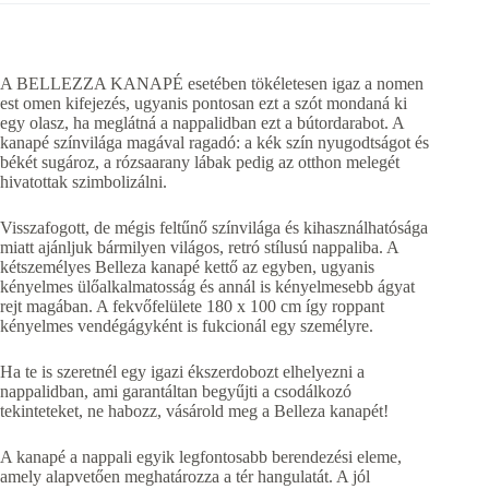
A BELLEZZA KANAPÉ esetében tökéletesen igaz a nomen
est omen kifejezés, ugyanis pontosan ezt a szót mondaná ki
egy olasz, ha meglátná a nappalidban ezt a bútordarabot. A
kanapé színvilága magával ragadó: a kék szín nyugodtságot és
békét sugároz, a rózsaarany lábak pedig az otthon melegét
hivatottak szimbolizálni.
Visszafogott, de mégis feltűnő színvilága és kihasználhatósága
miatt ajánljuk bármilyen világos, retró stílusú nappaliba. A
kétszemélyes Belleza kanapé kettő az egyben, ugyanis
kényelmes ülőalkalmatosság és annál is kényelmesebb ágyat
rejt magában. A fekvőfelülete 180 x 100 cm így roppant
kényelmes vendégágyként is fukcionál egy személyre.
Ha te is szeretnél egy igazi ékszerdobozt elhelyezni a
nappalidban, ami garantáltan begyűjti a csodálkozó
tekinteteket, ne habozz, vásárold meg a Belleza kanapét!
A kanapé a nappali egyik legfontosabb berendezési eleme,
amely alapvetően meghatározza a tér hangulatát. A jól