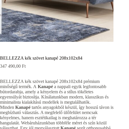
BELLEZZA kék szövet kanapé 208x102x84
347 490,00
Ft
BELLEZZA kék szövet kanapé 208x102x84 prémium
minőségű termék. A
Kanapé
a nappali egyik legfontosabb
bútordarabja, amely a kényelem és a stílus tökéletes
egyensúlyát biztosítja. Kínálatunkban modern, klasszikus és
minimalista kialakítású modellek is megtalálhatók.
Minden
Kanapé
tartós anyagokból készül, így hosszú távon is
megbízható választás. A megfelelő ülőfelület nemcsak
kényelmes, hanem esztétikailag is meghatározza a tér
hangulatát. Webáruházunkban többféle méret és szín közül
választhat. Egy jól megválasztott
Kanapé
segít otthonosabbá