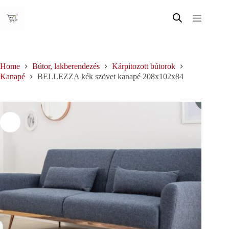
Skip
to
content
Home
Bútor, lakberendezés
Kárpitozott bútorok
Kanapé
BELLEZZA kék szövet kanapé 208x102x84