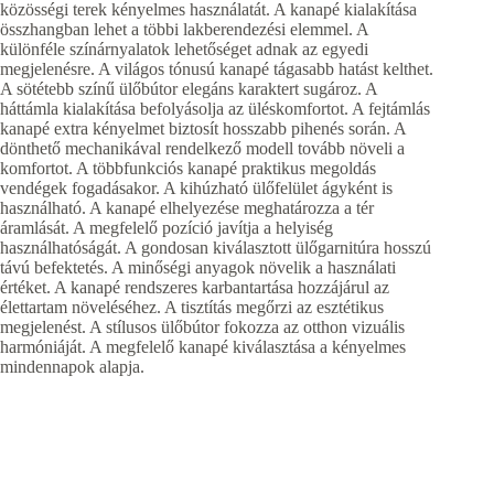
közösségi terek kényelmes használatát. A kanapé kialakítása
összhangban lehet a többi lakberendezési elemmel. A
különféle színárnyalatok lehetőséget adnak az egyedi
megjelenésre. A világos tónusú kanapé tágasabb hatást kelthet.
A sötétebb színű ülőbútor elegáns karaktert sugároz. A
háttámla kialakítása befolyásolja az üléskomfortot. A fejtámlás
kanapé extra kényelmet biztosít hosszabb pihenés során. A
dönthető mechanikával rendelkező modell tovább növeli a
komfortot. A többfunkciós kanapé praktikus megoldás
vendégek fogadásakor. A kihúzható ülőfelület ágyként is
használható. A kanapé elhelyezése meghatározza a tér
áramlását. A megfelelő pozíció javítja a helyiség
használhatóságát. A gondosan kiválasztott ülőgarnitúra hosszú
távú befektetés. A minőségi anyagok növelik a használati
értéket. A kanapé rendszeres karbantartása hozzájárul az
élettartam növeléséhez. A tisztítás megőrzi az esztétikus
megjelenést. A stílusos ülőbútor fokozza az otthon vizuális
harmóniáját. A megfelelő kanapé kiválasztása a kényelmes
mindennapok alapja.