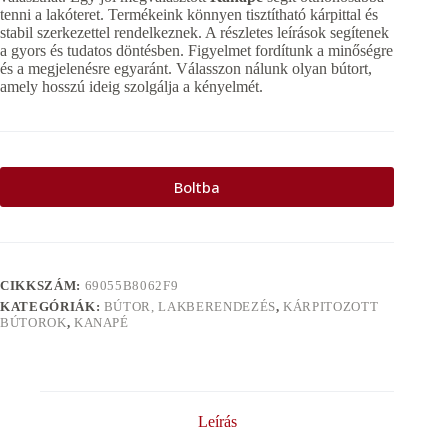
tenni a lakóteret. Termékeink könnyen tisztítható kárpittal és
stabil szerkezettel rendelkeznek. A részletes leírások segítenek
a gyors és tudatos döntésben. Figyelmet fordítunk a minőségre
és a megjelenésre egyaránt. Válasszon nálunk olyan bútort,
amely hosszú ideig szolgálja a kényelmét.
Boltba
CIKKSZÁM:
69055B8062F9
KATEGÓRIÁK:
BÚTOR, LAKBERENDEZÉS
,
KÁRPITOZOTT
BÚTOROK
,
KANAPÉ
Leírás