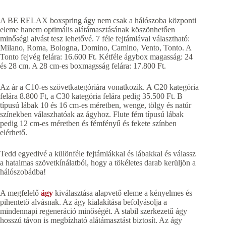
A BE RELAX boxspring ágy nem csak a hálószoba központi
eleme hanem optimális alátámasztásának köszönhetően
minőségi alvást tesz lehetővé. 7 féle fejtámlával választható:
Milano, Roma, Bologna, Domino, Camino, Vento, Tonto. A
Tonto fejvég felára: 16.600 Ft. Kétféle ágybox magasság: 24
és 28 cm. A 28 cm-es boxmagsság felára: 17.800 Ft.
Az ár a C10-es szövetkategóriára vonatkozik. A C20 kategória
felára 8.800 Ft, a C30 kategória felára pedig 35.500 Ft. B
típusú lábak 10 és 16 cm-es méretben, wenge, tölgy és natúr
színekben válaszhatóak az ágyhoz. Flute fém típusú lábak
pedig 12 cm-es méretben és fémfényű és fekete színben
elérhető.
Tedd egyedivé a különféle fejtámlákkal és lábakkal és válassz
a hatalmas szövetkínálatból, hogy a tökéletes darab kerüljön a
hálószobádba!
A megfelelő
ágy
kiválasztása alapvető eleme a kényelmes és
pihentető alvásnak. Az ágy kialakítása befolyásolja a
mindennapi regeneráció minőségét. A stabil szerkezetű ágy
hosszú távon is megbízható alátámasztást biztosít. Az ágy