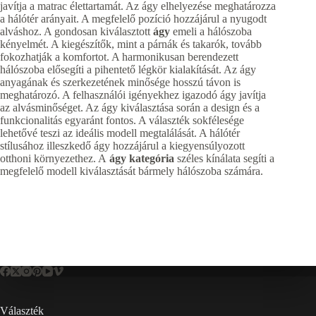
javítja a matrac élettartamát. Az ágy elhelyezése meghatározza
a hálótér arányait. A megfelelő pozíció hozzájárul a nyugodt
alváshoz. A gondosan kiválasztott
ágy
emeli a hálószoba
kényelmét. A kiegészítők, mint a párnák és takarók, tovább
fokozhatják a komfortot. A harmonikusan berendezett
hálószoba elősegíti a pihentető légkör kialakítását. Az ágy
anyagának és szerkezetének minősége hosszú távon is
meghatározó. A felhasználói igényekhez igazodó ágy javítja
az alvásminőséget. Az ágy kiválasztása során a design és a
funkcionalitás egyaránt fontos. A választék sokfélesége
lehetővé teszi az ideális modell megtalálását. A hálótér
stílusához illeszkedő ágy hozzájárul a kiegyensúlyozott
otthoni környezethez. A
ágy kategória
széles kínálata segíti a
megfelelő modell kiválasztását bármely hálószoba számára.
Választék