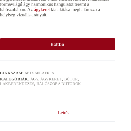
formavilágú ágy harmonikus hangulatot teremt a
hálószobában. Az
ágykeret
kialakítása meghatározza a
helyiség vizuális arányait.
Boltba
CIKKSZÁM:
6BD966EAE6FA
KATEGÓRIÁK:
ÁGY, ÁGYKERET
,
BÚTOR,
LAKBERENDEZÉS
,
HÁLÓSZOBA BÚTOROK
Leírás