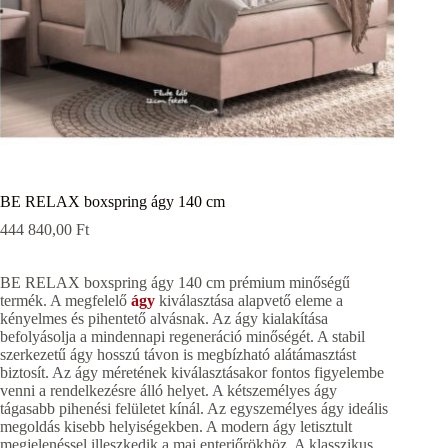
BE RELAX boxspring ágy 140 cm
444 840,00
Ft
BE RELAX boxspring ágy 140 cm prémium minőségű
termék. A megfelelő
ágy
kiválasztása alapvető eleme a
kényelmes és pihentető alvásnak. Az ágy kialakítása
befolyásolja a mindennapi regeneráció minőségét. A stabil
szerkezetű ágy hosszú távon is megbízható alátámasztást
biztosít. Az ágy méretének kiválasztásakor fontos figyelembe
venni a rendelkezésre álló helyet. A kétszemélyes ágy
tágasabb pihenési felületet kínál. Az egyszemélyes ágy ideális
megoldás kisebb helyiségekben. A modern ágy letisztult
megjelenéssel illeszkedik a mai enteriőrökhöz. A klasszikus