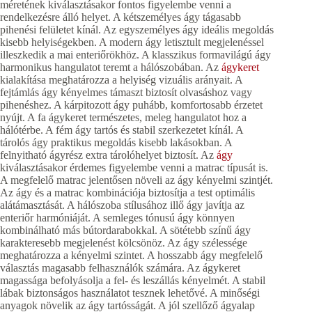
méretének kiválasztásakor fontos figyelembe venni a
rendelkezésre álló helyet. A kétszemélyes ágy tágasabb
pihenési felületet kínál. Az egyszemélyes ágy ideális megoldás
kisebb helyiségekben. A modern ágy letisztult megjelenéssel
illeszkedik a mai enteriőrökhöz. A klasszikus formavilágú ágy
harmonikus hangulatot teremt a hálószobában. Az
ágykeret
kialakítása meghatározza a helyiség vizuális arányait. A
fejtámlás ágy kényelmes támaszt biztosít olvasáshoz vagy
pihenéshez. A kárpitozott ágy puhább, komfortosabb érzetet
nyújt. A fa ágykeret természetes, meleg hangulatot hoz a
hálótérbe. A fém ágy tartós és stabil szerkezetet kínál. A
tárolós ágy praktikus megoldás kisebb lakásokban. A
felnyitható ágyrész extra tárolóhelyet biztosít. Az
ágy
kiválasztásakor érdemes figyelembe venni a matrac típusát is.
A megfelelő matrac jelentősen növeli az ágy kényelmi szintjét.
Az ágy és a matrac kombinációja biztosítja a test optimális
alátámasztását. A hálószoba stílusához illő ágy javítja az
enteriőr harmóniáját. A semleges tónusú ágy könnyen
kombinálható más bútordarabokkal. A sötétebb színű ágy
karakteresebb megjelenést kölcsönöz. Az ágy szélessége
meghatározza a kényelmi szintet. A hosszabb ágy megfelelő
választás magasabb felhasználók számára. Az ágykeret
magassága befolyásolja a fel- és leszállás kényelmét. A stabil
lábak biztonságos használatot tesznek lehetővé. A minőségi
anyagok növelik az ágy tartósságát. A jól szellőző ágyalap