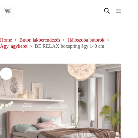
Skip
to
content
Home
Bútor, lakberendezés
Hálószoba bútorok
Ágy, ágykeret
BE RELAX boxspring ágy 140 cm