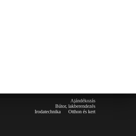
Ajándékozás
Bútor, lakberendezés
Irodatechnika
Otthon és kert