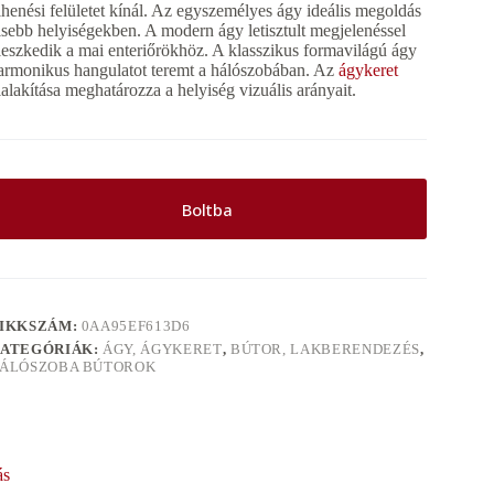
ihenési felületet kínál. Az egyszemélyes ágy ideális megoldás
isebb helyiségekben. A modern ágy letisztult megjelenéssel
lleszkedik a mai enteriőrökhöz. A klasszikus formavilágú ágy
armonikus hangulatot teremt a hálószobában. Az
ágykeret
ialakítása meghatározza a helyiség vizuális arányait.
Boltba
IKKSZÁM:
0AA95EF613D6
ATEGÓRIÁK:
ÁGY, ÁGYKERET
,
BÚTOR, LAKBERENDEZÉS
,
ÁLÓSZOBA BÚTOROK
ás