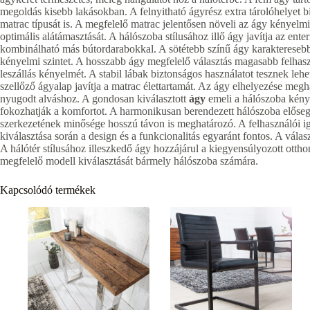
megoldás kisebb lakásokban. A felnyitható ágyrész extra tárolóhelyet b
matrac típusát is. A megfelelő matrac jelentősen növeli az ágy kényelmi 
optimális alátámasztását. A hálószoba stílusához illő ágy javítja az en
kombinálható más bútordarabokkal. A sötétebb színű ágy karaktereseb
kényelmi szintet. A hosszabb ágy megfelelő választás magasabb felhasz
leszállás kényelmét. A stabil lábak biztonságos használatot tesznek leh
szellőző ágyalap javítja a matrac élettartamát. Az ágy elhelyezése megh
nyugodt alváshoz. A gondosan kiválasztott
ágy
emeli a hálószoba kénye
fokozhatják a komfortot. A harmonikusan berendezett hálószoba elősegí
szerkezetének minősége hosszú távon is meghatározó. A felhasználói i
kiválasztása során a design és a funkcionalitás egyaránt fontos. A válas
A hálótér stílusához illeszkedő ágy hozzájárul a kiegyensúlyozott otth
megfelelő modell kiválasztását bármely hálószoba számára.
Kapcsolódó termékek