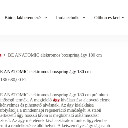
Bútor, lakberendezés
Irodatechnika
Otthon és kert
t
BE ANATOMIC elektromos boxspring ágy 180 cm
E ANATOMIC elektromos boxspring ágy 180 cm
 186 680,00
Ft
E ANATOMIC elektromos boxspring ágy 180 cm prémium
inőségű termék. A megfelelő
ágy
kiválasztása alapvető eleme
 kényelmes és pihentető alvásnak. Az ágy kialakítása
efolyásolja a mindennapi regeneráció minőségét. A stabil
zerkezetű ágy hosszú távon is megbízható alátámasztást
iztosít. Az ágy méretének kiválasztásakor fontos figyelembe
enni a rendelkezésre álló helyet. A kétszemélyes ágy tágasabb