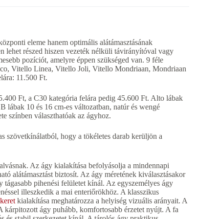
zponti eleme hanem optimális alátámasztásának
lehet részed hiszen vezeték nélküli távirányítóval vagy
esebb pozíciót, amelyre éppen szükséged van. 9 féle
sico, Vitello Linea, Vitello Joli, Vitello Mondriaan, Mondriaan
lára: 11.500 Ft.
.400 Ft, a C30 kategória felára pedig 45.600 Ft. Alto lábak
. B lábak 10 és 16 cm-es változatban, natúr és wengé
ete színben választhatóak az ágyhoz.
s szövetkínálatból, hogy a tökéletes darab kerüljön a
alvásnak. Az ágy kialakítása befolyásolja a mindennapi
ató alátámasztást biztosít. Az ágy méretének kiválasztásakor
y tágasabb pihenési felületet kínál. Az egyszemélyes ágy
néssel illeszkedik a mai enteriőrökhöz. A klasszikus
keret
kialakítása meghatározza a helyiség vizuális arányait. A
A kárpitozott ágy puhább, komfortosabb érzetet nyújt. A fa
 és stabil szerkezetet kínál. A tárolós ágy praktikus