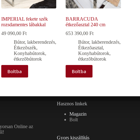
IMPERIAL fekete szék
BARRACUDA
rozsdamentes lábakkal
étkezőasztal 240 cm
49 090,00
Ft
653 390,00
Ft
Bútor, lakberendezés
,
Bútor, lakberendezés
,
Étkezõszék
,
Étkezõasztal
,
Konyhabútorok,
Konyhabútorok,
étkezõbútorok
étkezõbútorok
Boltba
Boltba
Hasznos linkek
Magazin
Bolt
gyorsan Online az
l!
Gyors kiszállítás