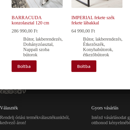
BARRACUDA
IMPERIAL fekete szék
konzolasztal 120 cm
fekete lábakkal
286 990,00
Ft
64 990,00
Ft
Bútor, lakberendezés
,
Bútor, lakberendezés
,
Dohányzóasztal
,
Étkezõszék
,
Nappali szoba
Konyhabútorok,
bútorok
étkezõbútorok
Boltba
Boltba
Választék
Gyors vásárlás
Rendelj óriási termékválasztékunkból,
Intézd vásárlásodat 
kedvező áron!
otthonod kényelmébő