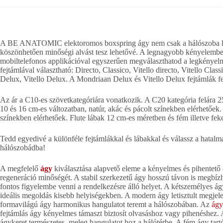
A BE ANATOMIC elektoromos boxspring ágy nem csak a hálószoba kö
köszönhetően minőségi alvást tesz lehetővé. A legnagyobb kényelemben 
mobiltelefonos applikációval egyszerűen megválaszthatod a legkényelm
fejtámlával választható: Directo, Classico, Vitello directo, Vitello Clas
Delux, Vitello Delux. A Mondriaan Delux és Vitello Delux fejtámlák fe
Az ár a C10-es szövetkategóriára vonatkozik. A C20 kategória felára 25
10 és 16 cm-es változatban, natúr, akác és pácolt színekben elérhetőek
színekben elérhetőek. Flute lábak 12 cm-es méretben és fém illetve fek
Tedd egyedivé a különféle fejtámlákkal és lábakkal és válassz a hatalma
hálószobádba!
A megfelelő
ágy
kiválasztása alapvető eleme a kényelmes és pihentető 
regeneráció minőségét. A stabil szerkezetű ágy hosszú távon is megbízh
fontos figyelembe venni a rendelkezésre álló helyet. A kétszemélyes ág
ideális megoldás kisebb helyiségekben. A modern ágy letisztult megjele
formavilágú ágy harmonikus hangulatot teremt a hálószobában. Az
ágy
fejtámlás ágy kényelmes támaszt biztosít olvasáshoz vagy pihenéshez. 
ágykeret természetes, meleg hangulatot hoz a hálótérbe. A fém ágy tartós