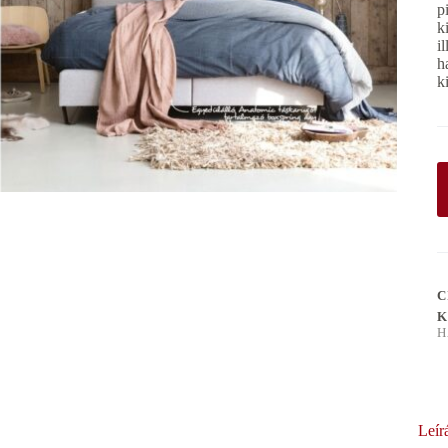
p
k
i
h
k
C
K
H
Leír