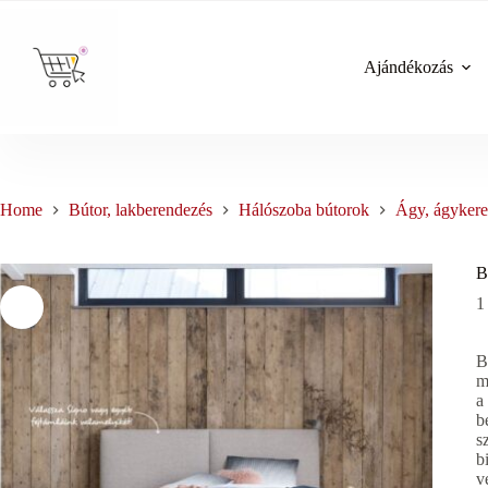
Skip
to
content
Ajándékozás
Home
Bútor, lakberendezés
Hálószoba bútorok
Ágy, ágykere
B
1
B
m
a
b
s
b
v