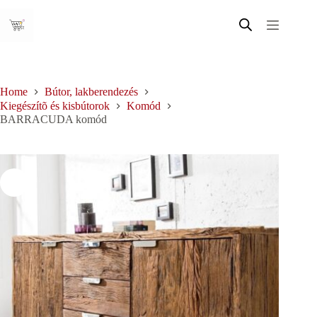
Skip
to
content
Home
Bútor, lakberendezés
Kiegészítõ és kisbútorok
Komód
BARRACUDA komód