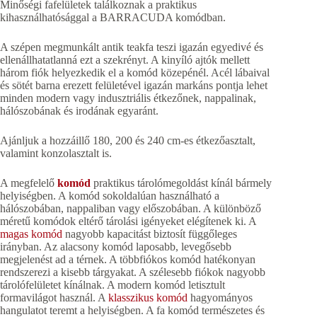
Minőségi fafelületek találkoznak a praktikus
kihasználhatósággal a BARRACUDA komódban.
A szépen megmunkált antik teakfa teszi igazán egyedivé és
ellenállhatatlanná ezt a szekrényt. A kinyíló ajtók mellett
három fiók helyezkedik el a komód közepénél. Acél lábaival
és sötét barna erezett felületével igazán markáns pontja lehet
minden modern vagy indusztriális étkezőnek, nappalinak,
hálószobának és irodának egyaránt.
Ajánljuk a hozzáillő 180, 200 és 240 cm-es étkezőasztalt,
valamint konzolasztalt is.
A megfelelő
komód
praktikus tárolómegoldást kínál bármely
helyiségben. A komód sokoldalúan használható a
hálószobában, nappaliban vagy előszobában. A különböző
méretű komódok eltérő tárolási igényeket elégítenek ki. A
magas komód
nagyobb kapacitást biztosít függőleges
irányban. Az alacsony komód laposabb, levegősebb
megjelenést ad a térnek. A többfiókos komód hatékonyan
rendszerezi a kisebb tárgyakat. A szélesebb fiókok nagyobb
tárolófelületet kínálnak. A modern komód letisztult
formavilágot használ. A
klasszikus komód
hagyományos
hangulatot teremt a helyiségben. A fa komód természetes és