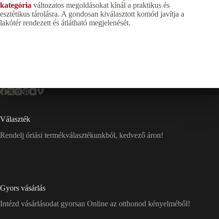
kategória
változatos megoldásokat kínál a praktikus és
esztétikus tárolásra. A gondosan kiválasztott komód javítja a
lakótér rendezett és átlátható megjelenését.
Választék
Rendelj óriási termékválasztékunkból, kedvező áron!
Gyors vásárlás
Intézd vásárlásodat gyorsan Online az otthonod kényelméből!