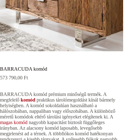
BARRACUDA komód
573 790,00
Ft
BARRACUDA komód prémium minőségű termék. A
megfelelő
komód
praktikus tárolómegoldást kínál bármely
helyiségben. A komód sokoldalúan használható a
hálószobában, nappaliban vagy előszobában. A különböző
méretű komódok eltérő tárolási igényeket elégítenek ki. A
magas komód
nagyobb kapacitást biztosít függőleges
irányban. Az alacsony komód laposabb, levegősebb
megjelenést ad a térnek. A többfiókos komód hatékonyan
rendszerezi a kisebb tárgyakat. A szélesebb fiókok nagyobb