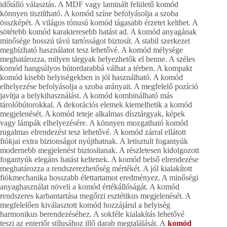
időtálló választás. A MDF vagy laminált felületű komód
könnyen tisztítható. A komód színe befolyásolja a szoba
összképét. A világos tónusú komód tágasabb érzetet kelthet. A
sötétebb komód karakteresebb hatást ad. A komód anyagának
minősége hosszú távú tartósságot biztosít. A stabil szerkezet
megbízható használatot tesz lehetővé. A komód mélysége
meghatározza, milyen tárgyak helyezhetők el benne. A széles
komód hangsúlyos bútordarabbá válhat a térben. A kompakt
komód kisebb helyiségekben is jól használható. A komód
elhelyezése befolyásolja a szoba arányait. A megfelelő pozíció
javítja a helykihasználást. A komód kombinálható más
tárolóbútorokkal. A dekorációs elemek kiemelhetik a komód
megjelenését. A komód teteje alkalmas dísztárgyak, képek
vagy lámpák elhelyezésére. A könnyen mozgatható komód
rugalmas elrendezést tesz lehetővé. A komód zárral ellátott
fiókjai extra biztonságot nyújthatnak. A letisztult fogantyúk
modernebb megjelenést biztosítanak. A részletesen kidolgozott
fogantyúk elegáns hatást keltenek. A komód belső elrendezése
meghatározza a rendszerezhetőség mértékét. A jól kialakított
fiókmechanika hosszabb élettartamot eredményez. A minőségi
anyaghasználat növeli a komód értékállóságát. A komód
rendszeres karbantartása megőrzi esztétikus megjelenését. A
megfelelően kiválasztott komód hozzájárul a helyiség
harmonikus berendezéséhez. A sokféle kialakítás lehetővé
teszi az enteriőr stílusához illő darab megtalálását. A
komód