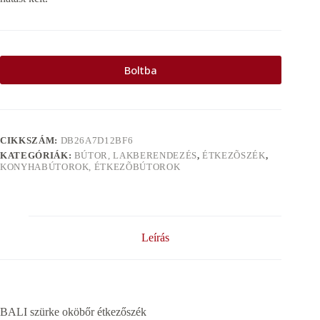
Boltba
CIKKSZÁM:
DB26A7D12BF6
KATEGÓRIÁK:
BÚTOR, LAKBERENDEZÉS
,
ÉTKEZÕSZÉK
,
KONYHABÚTOROK, ÉTKEZÕBÚTOROK
Leírás
BALI szürke oköbőr étkezőszék