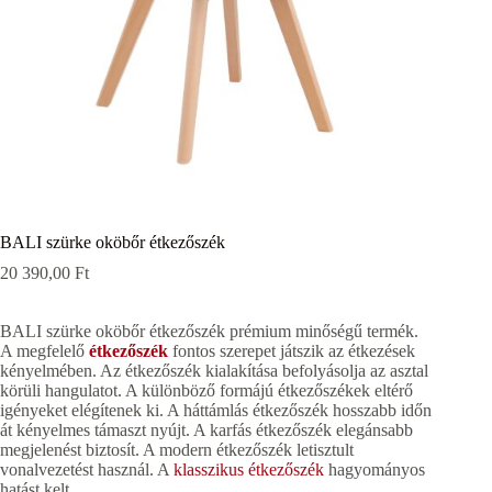
BALI szürke oköbőr étkezőszék
20 390,00
Ft
BALI szürke oköbőr étkezőszék prémium minőségű termék.
A megfelelő
étkezőszék
fontos szerepet játszik az étkezések
kényelmében. Az étkezőszék kialakítása befolyásolja az asztal
körüli hangulatot. A különböző formájú étkezőszékek eltérő
igényeket elégítenek ki. A háttámlás étkezőszék hosszabb időn
át kényelmes támaszt nyújt. A karfás étkezőszék elegánsabb
megjelenést biztosít. A modern étkezőszék letisztult
vonalvezetést használ. A
klasszikus étkezőszék
hagyományos
hatást kelt.