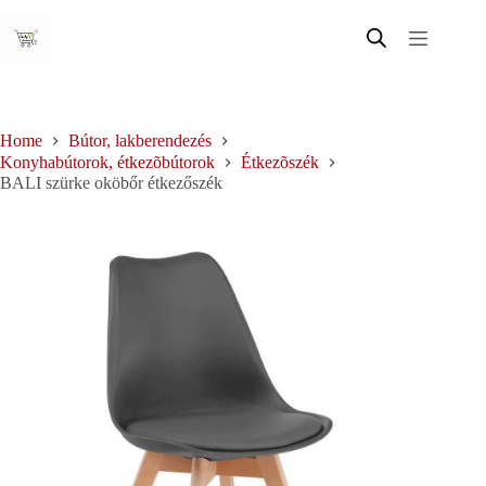
Skip
to
content
Home
Bútor, lakberendezés
Konyhabútorok, étkezõbútorok
Étkezõszék
BALI szürke oköbőr étkezőszék