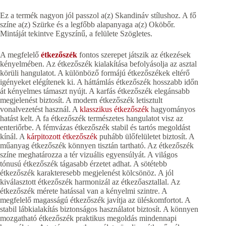
Ez a termék nagyon jól passzol a(z) Skandináv stílushoz. A fő
színe a(z) Szürke és a legfőbb alapanyaga a(z) Oköbőr.
Mintáját tekintve Egyszínű, a felülete Szögletes.
A megfelelő
étkezőszék
fontos szerepet játszik az étkezések
kényelmében. Az étkezőszék kialakítása befolyásolja az asztal
körüli hangulatot. A különböző formájú étkezőszékek eltérő
igényeket elégítenek ki. A háttámlás étkezőszék hosszabb időn
át kényelmes támaszt nyújt. A karfás étkezőszék elegánsabb
megjelenést biztosít. A modern étkezőszék letisztult
vonalvezetést használ. A
klasszikus étkezőszék
hagyományos
hatást kelt. A fa étkezőszék természetes hangulatot visz az
enteriőrbe. A fémvázas étkezőszék stabil és tartós megoldást
kínál. A
kárpitozott étkezőszék
puhább ülőfelületet biztosít. A
műanyag étkezőszék könnyen tisztán tartható. Az étkezőszék
színe meghatározza a tér vizuális egyensúlyát. A világos
tónusú étkezőszék tágasabb érzetet adhat. A sötétebb
étkezőszék karakteresebb megjelenést kölcsönöz. A jól
kiválasztott étkezőszék harmonizál az étkezőasztallal. Az
étkezőszék mérete hatással van a kényelmi szintre. A
megfelelő magasságú étkezőszék javítja az üléskomfortot. A
stabil lábkialakítás biztonságos használatot biztosít. A könnyen
mozgatható étkezőszék praktikus megoldás mindennapi