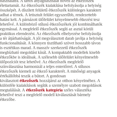
használatra. A tartós anyaghasználat növeli az étkezőszék
élettartamát. Az étkezőszék kialakítása befolyásolja a helyiség
összképét. A díszített felületű étkezőszék különleges karaktert
adhat a térnek. A letisztult felület egyszerűbb, rendezettebb
hatást kelt. A párnázott ülőfelület kényelmesebb étkezést tesz
lehetővé. A különböző stílusú étkezőszékek jól kombinálhatók
egymással. A megfelelő étkezőszék segíti az asztal körüli
praktikus elrendezést. Az étkezőszék elhelyezése befolyásolja
a tér átjárhatóságát. A jól megválasztott darab javítja a helyiség
funkcionalitását. A könnyen tisztítható szövet hosszabb távon
is esztétikus marad. A masszív szerkezetű étkezőszék
megbízható megoldást kínál. A kompaktabb modellek kisebb
étkezőkbe is ideálisak. A szélesebb ülőfelület kényelmesebb
ülőpozíciót tesz lehetővé. Az étkezőszék megfelelő
színválasztása harmonizál a teljes enteriőrrel. A stílusos
étkezőszék kiemeli az étkező karakterét. A minőségi anyagok
értékállóbbá teszik a bútort. A gondosan
kiválasztott
étkezőszék
hozzájárul az otthon kényelméhez. A
különféle kialakítások segítik a személyre szabott megoldások
megtalálását. A
étkezőszék kategória
széles választéka
lehetővé teszi a megfelelő modell kiválasztását bármely
étkezőbe.