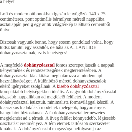
a helyét.
Loft és modern otthonokban igazán lenyűgöző. 140 x 75
centiméteres, pont optimális bármilyen méretű nappaliba,
asztallapján pedig egy antik világtérkép található cementből
öntve.
Biztosak vagyunk benne, hogy sosem gondoltad volna, hogy
tudsz tanulni egy asztaltól, de hála az ATLANTIDE
dohányzóasztalnak, ez is lehetséges!
A megfelelő
dohányzóasztal
fontos szerepet játszik a nappali
kényelmének és rendezettségének megteremtésében. A
dohányzóasztal kialakítása meghatározza a mindennapi
használhatóságot. A különböző méretű dohányzóasztalok
eltérő igényeket szolgálnak. A
kisebb dohányzóasztal
kompaktabb helyiségekben ideális. A nagyobb dohányzóasztal
tágasabb nappalikban ad megfelelő felületet. A modern
dohányzóasztal letisztult, minimalista formavilággal készül. A
klasszikus kialakítású modellek melegebb, hagyományos
hangulatot biztosítanak. A fa dohányzóasztal természetes
megjelenést ad a térnek. A üveg felület könnyedebb, légiesebb
összhatást eredményez. A fém elemek tartósabb szerkezetet
kínálnak. A dohányzóasztal magassága befolyásolja az