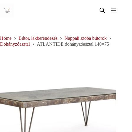
Skip
to
content
Home
Bútor, lakberendezés
Nappali szoba bútorok
Dohányzóasztal
ATLANTIDE dohányzóasztal 140×75