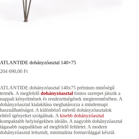
ATLANTIDE dohányzóasztal 140×75
204 690,00
Ft
ATLANTIDE dohányzóasztal 140x75 prémium minőségű
termék. A megfelelő
dohányzóasztal
fontos szerepet játszik a
nappali kényelmének és rendezettségének megteremtésében. A
dohányzóasztal kialakítása meghatározza a mindennapi
használhatóságot. A különböző méretű dohányzóasztalok
eltérő igényeket szolgálnak. A
kisebb dohányzóasztal
kompaktabb helyiségekben ideális. A nagyobb dohányzóasztal
tágasabb nappalikban ad megfelelő felületet. A modern
dohányzóasztal letisztult, minimalista formavilággal készül.