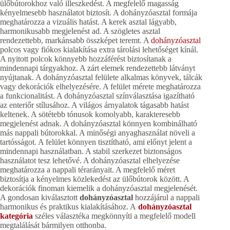
ülőbútorokhoz való illeszkedést. A megfelelő magasság
kényelmesebb használatot biztosít. A dohányzóasztal formája
meghatározza a vizuális hatást. A kerek asztal lágyabb,
harmonikusabb megjelenést ad. A szögletes asztal
rendezettebb, markánsabb összképet teremt. A
dohányzóasztal
polcos vagy fiókos kialakítása extra tárolási lehetőséget kínál.
A nyitott polcok könnyebb hozzáférést biztosítanak a
mindennapi tárgyakhoz. A zárt elemek rendezettebb látványt
nyújtanak. A dohányzóasztal felülete alkalmas könyvek, tálcák
vagy dekorációk elhelyezésére. A felület mérete meghatározza
a funkcionalitást. A dohányzóasztal színválasztása igazítható
az enteriőr stílusához. A világos árnyalatok tágasabb hatást
keltenek. A sötétebb tónusok komolyabb, karakteresebb
megjelenést adnak. A dohányzóasztal könnyen kombinálható
más nappali bútorokkal. A minőségi anyaghasználat növeli a
tartósságot. A felület könnyen tisztítható, ami előnyt jelent a
mindennapi használatban. A stabil szerkezet biztonságos
használatot tesz lehetővé. A dohányzóasztal elhelyezése
meghatározza a nappali térarányait. A megfelelő méret
biztosítja a kényelmes közlekedést az ülőbútorok között. A
dekorációk finoman kiemelik a dohányzóasztal megjelenését.
A gondosan kiválasztott
dohányzóasztal
hozzájárul a nappali
harmonikus és praktikus kialakításához. A
dohányzóasztal
kategória
széles választéka megkönnyíti a megfelelő modell
megtalálását bármilyen otthonba.