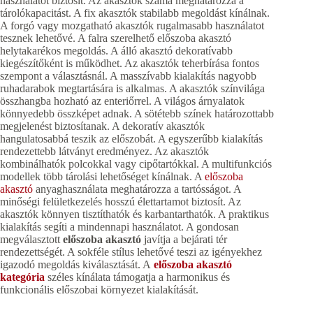
használatot biztosít. Az akasztók száma meghatározza a
tárolókapacitást. A fix akasztók stabilabb megoldást kínálnak.
A forgó vagy mozgatható akasztók rugalmasabb használatot
tesznek lehetővé. A falra szerelhető előszoba akasztó
helytakarékos megoldás. A álló akasztó dekoratívabb
kiegészítőként is működhet. Az akasztók teherbírása fontos
szempont a választásnál. A masszívabb kialakítás nagyobb
ruhadarabok megtartására is alkalmas. A akasztók színvilága
összhangba hozható az enteriőrrel. A világos árnyalatok
könnyedebb összképet adnak. A sötétebb színek határozottabb
megjelenést biztosítanak. A dekoratív akasztók
hangulatosabbá teszik az előszobát. A egyszerűbb kialakítás
rendezettebb látványt eredményez. Az akasztók
kombinálhatók polcokkal vagy cipőtartókkal. A multifunkciós
modellek több tárolási lehetőséget kínálnak. A
előszoba
akasztó
anyaghasználata meghatározza a tartósságot. A
minőségi felületkezelés hosszú élettartamot biztosít. Az
akasztók könnyen tisztíthatók és karbantarthatók. A praktikus
kialakítás segíti a mindennapi használatot. A gondosan
megválasztott
előszoba akasztó
javítja a bejárati tér
rendezettségét. A sokféle stílus lehetővé teszi az igényekhez
igazodó megoldás kiválasztását. A
előszoba akasztó
kategória
széles kínálata támogatja a harmonikus és
funkcionális előszobai környezet kialakítását.