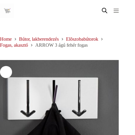
Skip
to
content
Home
Bútor, lakberendezés
Elõszobabútorok
Fogas, akasztó
ARROW 3 ágú fehér fogas