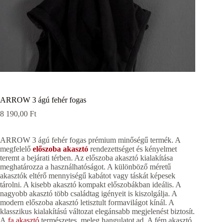
ARROW 3 ágú fehér fogas
8 190,00
Ft
ARROW 3 ágú fehér fogas prémium minőségű termék. A
megfelelő
előszoba akasztó
rendezettséget és kényelmet
teremt a bejárati térben. Az előszoba akasztó kialakítása
meghatározza a használhatóságot. A különböző méretű
akasztók eltérő mennyiségű kabátot vagy táskát képesek
tárolni. A kisebb akasztó kompakt előszobákban ideális. A
nagyobb akasztó több családtag igényeit is kiszolgálja. A
modern előszoba akasztó letisztult formavilágot kínál. A
klasszikus kialakítású változat elegánsabb megjelenést biztosít.
A
fa akasztó
természetes, meleg hangulatot ad. A fém akasztó