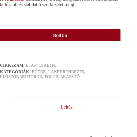
tartósabb és stabilabb szerkezetet nyújt.
Boltba
CIKKSZÁM:
E5A97C8AE1FE
KATEGÓRIÁK:
BÚTOR, LAKBERENDEZÉS
,
ELÕSZOBABÚTOROK
,
FOGAS, AKASZTÓ
Leírás