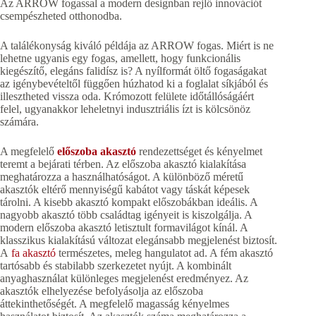
Az ARROW fogassal a modern designban rejlő innovációt
csempészheted otthonodba.
A találékonyság kiváló példája az ARROW fogas. Miért is ne
lehetne ugyanis egy fogas, amellett, hogy funkcionális
kiegészítő, elegáns falidísz is? A nyílformát öltő fogaságakat
az igénybevételtől függően húzhatod ki a foglalat síkjából és
illesztheted vissza oda. Krómozott felülete időtállóságáért
felel, ugyanakkor leheletnyi indusztriális ízt is kölcsönöz
számára.
A megfelelő
előszoba akasztó
rendezettséget és kényelmet
teremt a bejárati térben. Az előszoba akasztó kialakítása
meghatározza a használhatóságot. A különböző méretű
akasztók eltérő mennyiségű kabátot vagy táskát képesek
tárolni. A kisebb akasztó kompakt előszobákban ideális. A
nagyobb akasztó több családtag igényeit is kiszolgálja. A
modern előszoba akasztó letisztult formavilágot kínál. A
klasszikus kialakítású változat elegánsabb megjelenést biztosít.
A
fa akasztó
természetes, meleg hangulatot ad. A fém akasztó
tartósabb és stabilabb szerkezetet nyújt. A kombinált
anyaghasználat különleges megjelenést eredményez. Az
akasztók elhelyezése befolyásolja az előszoba
áttekinthetőségét. A megfelelő magasság kényelmes