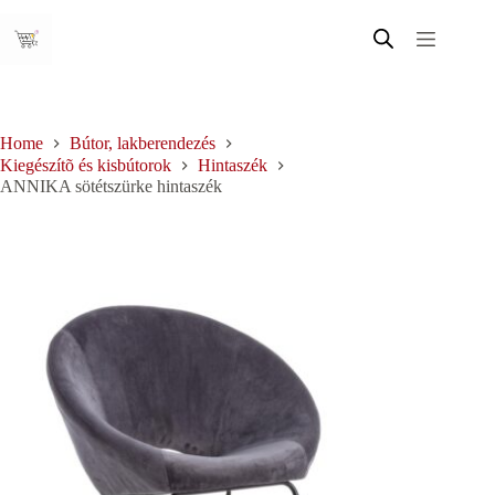
Skip
to
content
Home
Bútor, lakberendezés
Kiegészítõ és kisbútorok
Hintaszék
ANNIKA sötétszürke hintaszék