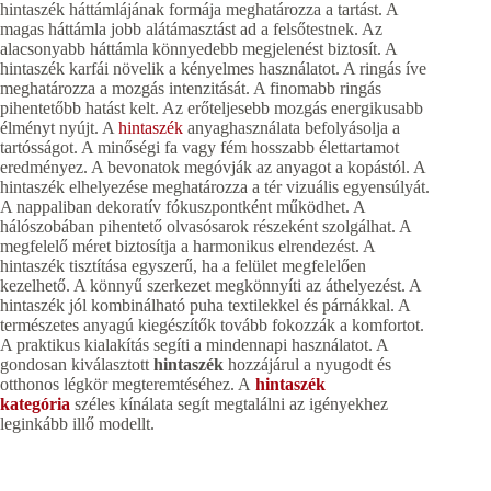
hintaszék háttámlájának formája meghatározza a tartást. A
magas háttámla jobb alátámasztást ad a felsőtestnek. Az
alacsonyabb háttámla könnyedebb megjelenést biztosít. A
hintaszék karfái növelik a kényelmes használatot. A ringás íve
meghatározza a mozgás intenzitását. A finomabb ringás
pihentetőbb hatást kelt. Az erőteljesebb mozgás energikusabb
élményt nyújt. A
hintaszék
anyaghasználata befolyásolja a
tartósságot. A minőségi fa vagy fém hosszabb élettartamot
eredményez. A bevonatok megóvják az anyagot a kopástól. A
hintaszék elhelyezése meghatározza a tér vizuális egyensúlyát.
A nappaliban dekoratív fókuszpontként működhet. A
hálószobában pihentető olvasósarok részeként szolgálhat. A
megfelelő méret biztosítja a harmonikus elrendezést. A
hintaszék tisztítása egyszerű, ha a felület megfelelően
kezelhető. A könnyű szerkezet megkönnyíti az áthelyezést. A
hintaszék jól kombinálható puha textilekkel és párnákkal. A
természetes anyagú kiegészítők tovább fokozzák a komfortot.
A praktikus kialakítás segíti a mindennapi használatot. A
gondosan kiválasztott
hintaszék
hozzájárul a nyugodt és
otthonos légkör megteremtéséhez. A
hintaszék
kategória
széles kínálata segít megtalálni az igényekhez
leginkább illő modellt.