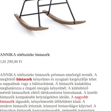
ANNIKA sötétszürke hintaszék
120 290,00
Ft
ANNIKA sötétszürke hintaszék prémium minőségű termék. A
megfelelő
hintaszék
kényelmes és nyugtató kiegészítője lehet
a nappalinak vagy a hálószobának. A hintaszék kialakítása
meghatározza a ringató mozgás kényelmét. A különböző
méretű hintaszékek eltérő üléskomfortot biztosítanak. A kisebb
hintaszék kompaktabb helyiségekben ideális. A
nagyobb
hintaszék
tágasabb, kényelmesebb ülőfelületet kínál. A
modern hintaszék letisztult, könnyed formavilágot képvisel. A
klasszikus hintaszék hagyományosabb, melegebb hangulatot