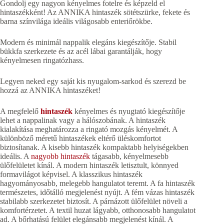
Gondolj egy nagyon kényelmes fotelre és képzeld el
hintaszékként! Az ANNIKA hintaszék sötétszürke, fekete és
barna színvilága ideális világosabb enteriőrökbe.
Modern és minimál nappalik elegáns kiegészítője. Stabil
bükkfa szerkezete és az acél lábai garantálják, hogy
kényelmesen ringatózhass.
Legyen neked egy saját kis nyugalom-sarkod és szerezd be
hozzá az ANNIKA hintaszéket!
A megfelelő
hintaszék
kényelmes és nyugtató kiegészítője
lehet a nappalinak vagy a hálószobának. A hintaszék
kialakítása meghatározza a ringató mozgás kényelmét. A
különböző méretű hintaszékek eltérő üléskomfortot
biztosítanak. A kisebb hintaszék kompaktabb helyiségekben
ideális. A
nagyobb hintaszék
tágasabb, kényelmesebb
ülőfelületet kínál. A modern hintaszék letisztult, könnyed
formavilágot képvisel. A klasszikus hintaszék
hagyományosabb, melegebb hangulatot teremt. A fa hintaszék
természetes, időtálló megjelenést nyújt. A fém vázas hintaszék
stabilabb szerkezetet biztosít. A párnázott ülőfelület növeli a
komfortérzetet. A textil huzat lágyabb, otthonosabb hangulatot
ad. A bőrhatású felület elegánsabb megjelenést kínál. A