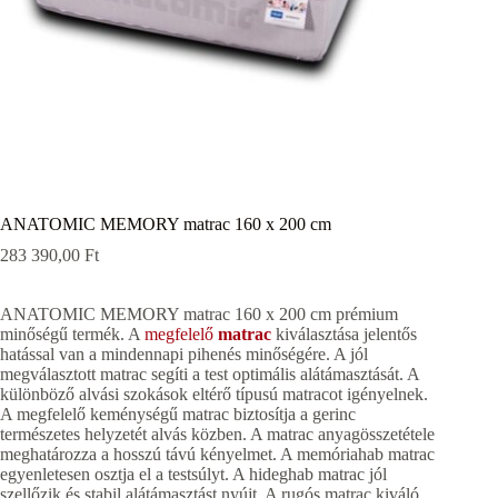
ANATOMIC MEMORY matrac 160 x 200 cm
283 390,00
Ft
ANATOMIC MEMORY matrac 160 x 200 cm prémium
minőségű termék. A
megfelelő
matrac
kiválasztása jelentős
hatással van a mindennapi pihenés minőségére. A jól
megválasztott matrac segíti a test optimális alátámasztását. A
különböző alvási szokások eltérő típusú matracot igényelnek.
A megfelelő keménységű matrac biztosítja a gerinc
természetes helyzetét alvás közben. A matrac anyagösszetétele
meghatározza a hosszú távú kényelmet. A memóriahab matrac
egyenletesen osztja el a testsúlyt. A hideghab matrac jól
szellőzik és stabil alátámasztást nyújt. A rugós matrac kiváló