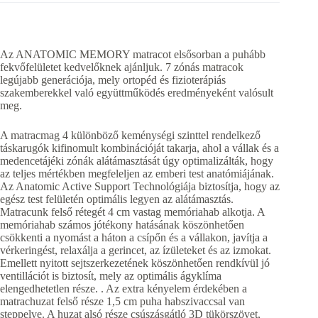
Az ANATOMIC MEMORY matracot elsősorban a puhább
fekvőfelületet kedvelőknek ajánljuk. 7 zónás matracok
legújabb generációja, mely ortopéd és fizioterápiás
szakemberekkel való együttműködés eredményeként valósult
meg.
A matracmag 4 különböző keménységi szinttel rendelkező
táskarugók kifinomult kombinációját takarja, ahol a vállak és a
medencetájéki zónák alátámasztását úgy optimalizálták, hogy
az teljes mértékben megfeleljen az emberi test anatómiájának.
Az Anatomic Active Support Technológiája biztosítja, hogy az
egész test felületén optimális legyen az alátámasztás.
Matracunk felső rétegét 4 cm vastag memóriahab alkotja. A
memóriahab számos jótékony hatásának köszönhetően
csökkenti a nyomást a háton a csípőn és a vállakon, javítja a
vérkeringést, relaxálja a gerincet, az ízületeket és az izmokat.
Emellett nyitott sejtszerkezetének köszönhetően rendkívül jó
ventillációt is biztosít, mely az optimális ágyklíma
elengedhetetlen része. . Az extra kényelem érdekében a
matrachuzat felső része 1,5 cm puha habszivaccsal van
steppelve. A huzat alsó része csúszásgátló 3D tükörszövet,