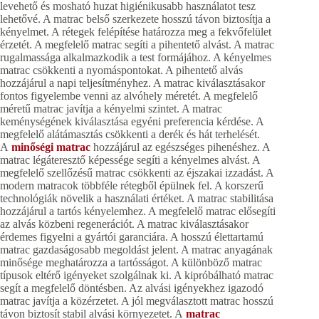
levehető és mosható huzat higiénikusabb használatot tesz
lehetővé. A matrac belső szerkezete hosszú távon biztosítja a
kényelmet. A rétegek felépítése határozza meg a fekvőfelület
érzetét. A megfelelő matrac segíti a pihentető alvást. A matrac
rugalmassága alkalmazkodik a test formájához. A kényelmes
matrac csökkenti a nyomáspontokat. A pihentető alvás
hozzájárul a napi teljesítményhez. A matrac kiválasztásakor
fontos figyelembe venni az alvóhely méretét. A megfelelő
méretű matrac javítja a kényelmi szintet. A matrac
keménységének kiválasztása egyéni preferencia kérdése. A
megfelelő alátámasztás csökkenti a derék és hát terhelését.
A
minőségi matrac
hozzájárul az egészséges pihenéshez. A
matrac légáteresztő képessége segíti a kényelmes alvást. A
megfelelő szellőzésű matrac csökkenti az éjszakai izzadást. A
modern matracok többféle rétegből épülnek fel. A korszerű
technológiák növelik a használati értéket. A matrac stabilitása
hozzájárul a tartós kényelemhez. A megfelelő matrac elősegíti
az alvás közbeni regenerációt. A matrac kiválasztásakor
érdemes figyelni a gyártói garanciára. A hosszú élettartamú
matrac gazdaságosabb megoldást jelent. A matrac anyagának
minősége meghatározza a tartósságot. A különböző matrac
típusok eltérő igényeket szolgálnak ki. A kipróbálható matrac
segít a megfelelő döntésben. Az alvási igényekhez igazodó
matrac javítja a közérzetet. A jól megválasztott matrac hosszú
távon biztosít stabil alvási környezetet. A
matrac