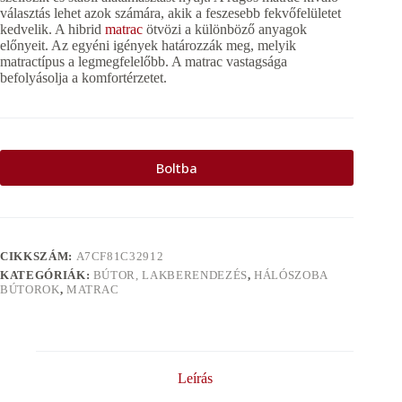
választás lehet azok számára, akik a feszesebb fekvőfelületet
kedvelik. A hibrid
matrac
ötvözi a különböző anyagok
előnyeit. Az egyéni igények határozzák meg, melyik
matractípus a legmegfelelőbb. A matrac vastagsága
befolyásolja a komfortérzetet.
Boltba
CIKKSZÁM:
A7CF81C32912
KATEGÓRIÁK:
BÚTOR, LAKBERENDEZÉS
,
HÁLÓSZOBA
BÚTOROK
,
MATRAC
Leírás