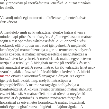
mely rendkívül jó szellőzést tesz lehetővé. A huzat cipzáros,
levehető.
Vásárolj minőségi matracot a tökéletesen pihentető alvás
érdekében!
A megfelelő
matrac
kiválasztása jelentős hatással van a
mindennapi pihenés minőségére. A jól megválasztott matrac
segíti a test optimális alátámasztását. A különböző alvási
szokások eltérő típusú matracot igényelnek. A megfelelő
keménységű matrac biztosítja a gerinc természetes helyzetét
alvás közben. A matrac anyagösszetétele meghatározza a
hosszú távú kényelmet. A memóriahab matrac egyenletesen
osztja el a testsúlyt. A hideghab matrac jól szellőzik és stabil
alátámasztást nyújt. A rugós matrac kiváló választás lehet azok
számára, akik a feszesebb fekvőfelületet kedvelik. A hibrid
matrac
ötvözi a különböző anyagok előnyeit. Az egyéni
igények határozzák meg, melyik matractípus a
legmegfelelőbb. A matrac vastagsága befolyásolja a
komfortérzetet. A kókusz réteget tartalmazó matrac stabilabb
érzetet biztosít. A matrac élettartamát növeli a megfelelő
használat és gondozás. A matrac rendszeres forgatása
hozzájárul az egyenletes kopáshoz. A matrac huzatának
minősége meghatározza a higiéniai tulajdonságokat. A