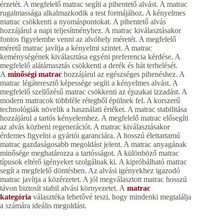
érzetét. A megfelelő matrac segíti a pihentető alvást. A matrac
rugalmassága alkalmazkodik a test formájához. A kényelmes
matrac csökkenti a nyomáspontokat. A pihentető alvás
hozzájárul a napi teljesítményhez. A matrac kiválasztásakor
fontos figyelembe venni az alvóhely méretét. A megfelelő
méretű matrac javítja a kényelmi szintet. A matrac
keménységének kiválasztása egyéni preferencia kérdése. A
megfelelő alátámasztás csökkenti a derék és hát terhelését.
A
minőségi matrac
hozzájárul az egészséges pihenéshez. A
matrac légáteresztő képessége segíti a kényelmes alvást. A
megfelelő szellőzésű matrac csökkenti az éjszakai izzadást. A
modern matracok többféle rétegből épülnek fel. A korszerű
technológiák növelik a használati értéket. A matrac stabilitása
hozzájárul a tartós kényelemhez. A megfelelő matrac elősegíti
az alvás közbeni regenerációt. A matrac kiválasztásakor
érdemes figyelni a gyártói garanciára. A hosszú élettartamú
matrac gazdaságosabb megoldást jelent. A matrac anyagának
minősége meghatározza a tartósságot. A különböző matrac
típusok eltérő igényeket szolgálnak ki. A kipróbálható matrac
segít a megfelelő döntésben. Az alvási igényekhez igazodó
matrac javítja a közérzetet. A jól megválasztott matrac hosszú
távon biztosít stabil alvási környezetet. A
matrac
kategória
választéka lehetővé teszi, hogy mindenki megtalálja
a számára ideális megoldást.