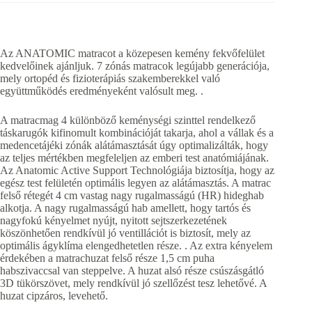
Az ANATOMIC matracot a közepesen kemény fekvőfelület
kedvelőinek ajánljuk. 7 zónás matracok legújabb generációja,
mely ortopéd és fizioterápiás szakemberekkel való
együttműködés eredményeként valósult meg. .
A matracmag 4 különböző keménységi szinttel rendelkező
táskarugók kifinomult kombinációját takarja, ahol a vállak és a
medencetájéki zónák alátámasztását úgy optimalizálták, hogy
az teljes mértékben megfeleljen az emberi test anatómiájának.
Az Anatomic Active Support Technológiája biztosítja, hogy az
egész test felületén optimális legyen az alátámasztás. A matrac
felső rétegét 4 cm vastag nagy rugalmasságú (HR) hideghab
alkotja. A nagy rugalmasságú hab amellett, hogy tartós és
nagyfokú kényelmet nyújt, nyitott sejtszerkezetének
köszönhetően rendkívül jó ventillációt is biztosít, mely az
optimális ágyklíma elengedhetetlen része. . Az extra kényelem
érdekében a matrachuzat felső része 1,5 cm puha
habszivaccsal van steppelve. A huzat alsó része csúszásgátló
3D tükörszövet, mely rendkívül jó szellőzést tesz lehetővé. A
huzat cipzáros, levehető.