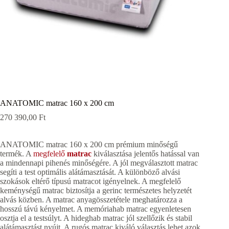
ANATOMIC matrac 160 x 200 cm
270 390,00
Ft
ANATOMIC matrac 160 x 200 cm prémium minőségű
termék. A
megfelelő
matrac
kiválasztása jelentős hatással van
a mindennapi pihenés minőségére. A jól megválasztott matrac
segíti a test optimális alátámasztását. A különböző alvási
szokások eltérő típusú matracot igényelnek. A megfelelő
keménységű matrac biztosítja a gerinc természetes helyzetét
alvás közben. A matrac anyagösszetétele meghatározza a
hosszú távú kényelmet. A memóriahab matrac egyenletesen
osztja el a testsúlyt. A hideghab matrac jól szellőzik és stabil
alátámasztást nyújt. A rugós matrac kiváló választás lehet azok