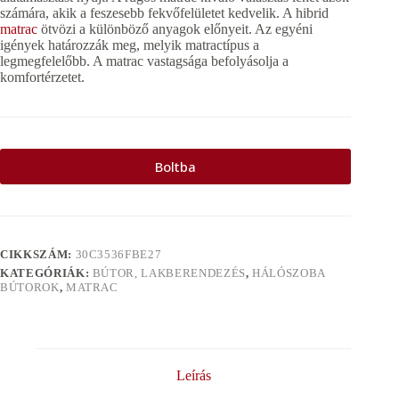
számára, akik a feszesebb fekvőfelületet kedvelik. A hibrid
matrac
ötvözi a különböző anyagok előnyeit. Az egyéni
igények határozzák meg, melyik matractípus a
legmegfelelőbb. A matrac vastagsága befolyásolja a
komfortérzetet.
Boltba
CIKKSZÁM:
30C3536FBE27
KATEGÓRIÁK:
BÚTOR, LAKBERENDEZÉS
,
HÁLÓSZOBA
BÚTOROK
,
MATRAC
Leírás