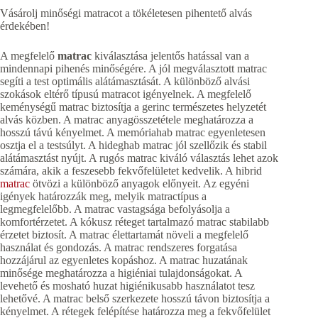
Vásárolj minőségi matracot a tökéletesen pihentető alvás
érdekében!
A megfelelő
matrac
kiválasztása jelentős hatással van a
mindennapi pihenés minőségére. A jól megválasztott matrac
segíti a test optimális alátámasztását. A különböző alvási
szokások eltérő típusú matracot igényelnek. A megfelelő
keménységű matrac biztosítja a gerinc természetes helyzetét
alvás közben. A matrac anyagösszetétele meghatározza a
hosszú távú kényelmet. A memóriahab matrac egyenletesen
osztja el a testsúlyt. A hideghab matrac jól szellőzik és stabil
alátámasztást nyújt. A rugós matrac kiváló választás lehet azok
számára, akik a feszesebb fekvőfelületet kedvelik. A hibrid
matrac
ötvözi a különböző anyagok előnyeit. Az egyéni
igények határozzák meg, melyik matractípus a
legmegfelelőbb. A matrac vastagsága befolyásolja a
komfortérzetet. A kókusz réteget tartalmazó matrac stabilabb
érzetet biztosít. A matrac élettartamát növeli a megfelelő
használat és gondozás. A matrac rendszeres forgatása
hozzájárul az egyenletes kopáshoz. A matrac huzatának
minősége meghatározza a higiéniai tulajdonságokat. A
levehető és mosható huzat higiénikusabb használatot tesz
lehetővé. A matrac belső szerkezete hosszú távon biztosítja a
kényelmet. A rétegek felépítése határozza meg a fekvőfelület