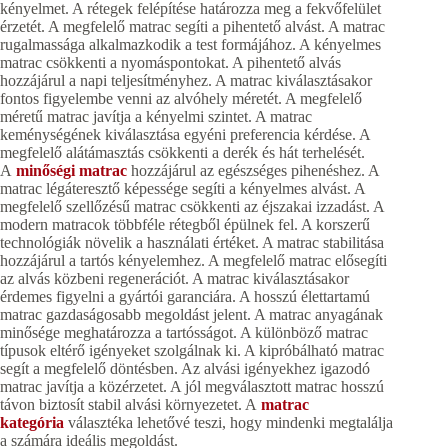
kényelmet. A rétegek felépítése határozza meg a fekvőfelület
érzetét. A megfelelő matrac segíti a pihentető alvást. A matrac
rugalmassága alkalmazkodik a test formájához. A kényelmes
matrac csökkenti a nyomáspontokat. A pihentető alvás
hozzájárul a napi teljesítményhez. A matrac kiválasztásakor
fontos figyelembe venni az alvóhely méretét. A megfelelő
méretű matrac javítja a kényelmi szintet. A matrac
keménységének kiválasztása egyéni preferencia kérdése. A
megfelelő alátámasztás csökkenti a derék és hát terhelését.
A
minőségi matrac
hozzájárul az egészséges pihenéshez. A
matrac légáteresztő képessége segíti a kényelmes alvást. A
megfelelő szellőzésű matrac csökkenti az éjszakai izzadást. A
modern matracok többféle rétegből épülnek fel. A korszerű
technológiák növelik a használati értéket. A matrac stabilitása
hozzájárul a tartós kényelemhez. A megfelelő matrac elősegíti
az alvás közbeni regenerációt. A matrac kiválasztásakor
érdemes figyelni a gyártói garanciára. A hosszú élettartamú
matrac gazdaságosabb megoldást jelent. A matrac anyagának
minősége meghatározza a tartósságot. A különböző matrac
típusok eltérő igényeket szolgálnak ki. A kipróbálható matrac
segít a megfelelő döntésben. Az alvási igényekhez igazodó
matrac javítja a közérzetet. A jól megválasztott matrac hosszú
távon biztosít stabil alvási környezetet. A
matrac
kategória
választéka lehetővé teszi, hogy mindenki megtalálja
a számára ideális megoldást.