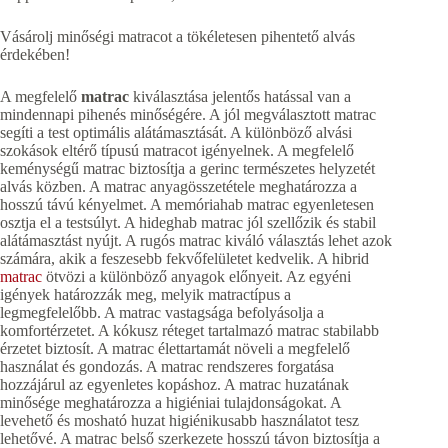
Vásárolj minőségi matracot a tökéletesen pihentető alvás
érdekében!
A megfelelő
matrac
kiválasztása jelentős hatással van a
mindennapi pihenés minőségére. A jól megválasztott matrac
segíti a test optimális alátámasztását. A különböző alvási
szokások eltérő típusú matracot igényelnek. A megfelelő
keménységű matrac biztosítja a gerinc természetes helyzetét
alvás közben. A matrac anyagösszetétele meghatározza a
hosszú távú kényelmet. A memóriahab matrac egyenletesen
osztja el a testsúlyt. A hideghab matrac jól szellőzik és stabil
alátámasztást nyújt. A rugós matrac kiváló választás lehet azok
számára, akik a feszesebb fekvőfelületet kedvelik. A hibrid
matrac
ötvözi a különböző anyagok előnyeit. Az egyéni
igények határozzák meg, melyik matractípus a
legmegfelelőbb. A matrac vastagsága befolyásolja a
komfortérzetet. A kókusz réteget tartalmazó matrac stabilabb
érzetet biztosít. A matrac élettartamát növeli a megfelelő
használat és gondozás. A matrac rendszeres forgatása
hozzájárul az egyenletes kopáshoz. A matrac huzatának
minősége meghatározza a higiéniai tulajdonságokat. A
levehető és mosható huzat higiénikusabb használatot tesz
lehetővé. A matrac belső szerkezete hosszú távon biztosítja a