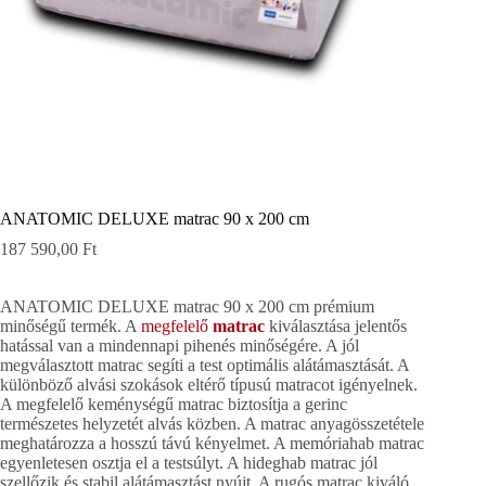
ANATOMIC DELUXE matrac 90 x 200 cm
187 590,00
Ft
ANATOMIC DELUXE matrac 90 x 200 cm prémium
minőségű termék. A
megfelelő
matrac
kiválasztása jelentős
hatással van a mindennapi pihenés minőségére. A jól
megválasztott matrac segíti a test optimális alátámasztását. A
különböző alvási szokások eltérő típusú matracot igényelnek.
A megfelelő keménységű matrac biztosítja a gerinc
természetes helyzetét alvás közben. A matrac anyagösszetétele
meghatározza a hosszú távú kényelmet. A memóriahab matrac
egyenletesen osztja el a testsúlyt. A hideghab matrac jól
szellőzik és stabil alátámasztást nyújt. A rugós matrac kiváló