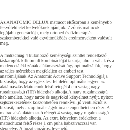
Az ANATOMIC DELUX matracot elsősorban a keményebb
fekvőfelületet kedvelőknek ajánljuk. 7 zónás matracok
legújabb generációja, mely ortopéd és fizioterápiás
szakemberekkel való együttműködés eredményeként valósult
meg.
A matracmag 4 különböző keménységi szinttel rendelkező
táskarugók kifinomult kombinációját takarja, ahol a vállak és a
medencetájéki zónák alátámasztását úgy optimalizálták, hogy
az teljes mértékben megfeleljen az emberi test
anatómiájának.Az Anatomic Active Support Technológiája
biztosítja, hogy az egész test felületén optimális legyen az
alátámasztás.Matracunk felső rétegét 4 cm vastag nagy
rugalmasságú (HR) hideghab alkotja.A nagy rugalmasságú
hab amellett, hogy tartós és nagyfokú kényelmet nyújt, nyitott
sejtszerkezetének köszönhetően rendkívül jó ventillációt is
biztosít, mely az optimális ágyklíma elengedhetetlen része.A
matrac alsó alátámasztó rétegét 4 vastag nagy rugalmasságú
(HR) hideghab alkotja. Az extra kényelem érdekében a
matrachuzat felső része 1 cm puha habszivaccsal van
steppelve. A huzat cipzáros, levehető.