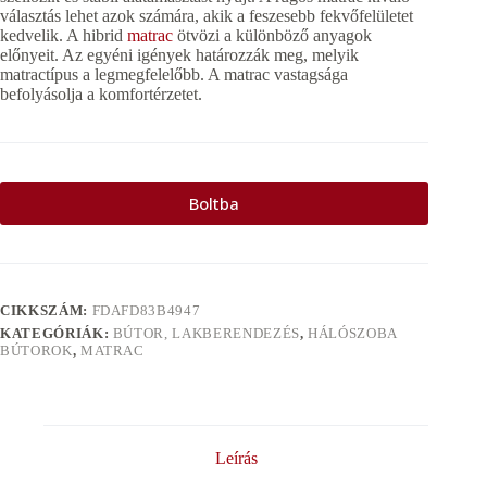
választás lehet azok számára, akik a feszesebb fekvőfelületet
kedvelik. A hibrid
matrac
ötvözi a különböző anyagok
előnyeit. Az egyéni igények határozzák meg, melyik
matractípus a legmegfelelőbb. A matrac vastagsága
befolyásolja a komfortérzetet.
Boltba
CIKKSZÁM:
FDAFD83B4947
KATEGÓRIÁK:
BÚTOR, LAKBERENDEZÉS
,
HÁLÓSZOBA
BÚTOROK
,
MATRAC
Leírás