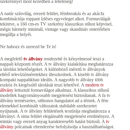
szekrénnyel most kezedben a lehetőség!
A natúr színvilág, erezett felület, fémberakás és az akácfa
kombinációja roppant ízléses egyveleget alkot. Formavilágát
tekintve, a 160 cm-es TV szekrény klasszikus stílust képvisel,
mégis bármely minimál, vintage vagy skandináv enteriőrben
megállja a helyét.
Ne habozz és szerezd be Te is!
A megfelelő
tv állvány
rendezetté és kényelmessé teszi a
nappali központi részét. A tv állvány kialakítása meghatározza
a tárolási lehetőségeket. A különböző méretű tv állványok
eltérő televízióméretekhez illeszkednek. A kisebb tv állvány
kompakt nappalikban ideális. A nagyobb tv állvány több
eszköz és kiegészítő tárolását teszi lehetővé. A
modern tv
állvány
letisztult formavilágot alkalmaz. A klasszikus stílusú
modellek hagyományosabb megjelenést biztosítanak. A fa tv
állvány természetes, otthonos hangulatot ad a térnek. A fém
elemekkel kombinált változatok stabilabb szerkezetet
nyújtanak. A tv állvány felületének textúrája meghatározza a
látványt. A sima felület elegánsabb megjelenést eredményez. A
mintás vagy erezett anyag karakteresebb hatást biztosít. A
tv
állvány
polcainak elrendezése befolyásolja a használhatóságot.