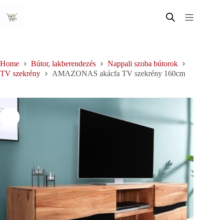
Skip
to
content
Home
Bútor, lakberendezés
Nappali szoba bútorok
TV szekrény
AMAZONAS akácfa TV szekrény 160cm