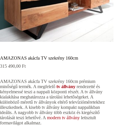
AMAZONAS akácfa TV szekrény 160cm
315 490,00
Ft
AMAZONAS akácfa TV szekrény 160cm prémium
minőségű termék. A megfelelő
tv állvány
rendezetté és
kényelmessé teszi a nappali központi részét. A tv állvány
kialakítása meghatározza a tárolási lehetőségeket. A
különböző méretű tv állványok eltérő televízióméretekhez
illeszkednek. A kisebb tv állvány kompakt nappalikban
ideális. A nagyobb tv állvány több eszköz és kiegészítő
tárolását teszi lehetővé. A
modern tv állvány
letisztult
formavilágot alkalmaz.