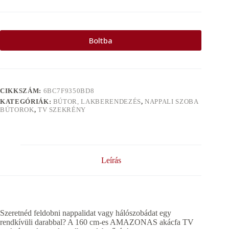
Boltba
CIKKSZÁM:
6BC7F9350BD8
KATEGÓRIÁK:
BÚTOR, LAKBERENDEZÉS
,
NAPPALI SZOBA
BÚTOROK
,
TV SZEKRÉNY
Leírás
Szeretnéd feldobni nappalidat vagy hálószobádat egy
rendkívüli darabbal? A 160 cm-es AMAZONAS akácfa TV