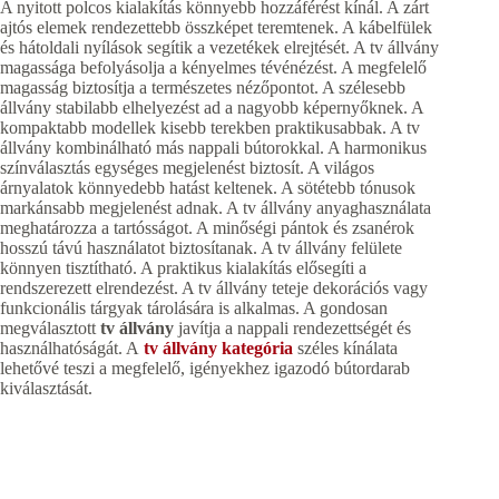
A nyitott polcos kialakítás könnyebb hozzáférést kínál. A zárt
ajtós elemek rendezettebb összképet teremtenek. A kábelfülek
és hátoldali nyílások segítik a vezetékek elrejtését. A tv állvány
magassága befolyásolja a kényelmes tévénézést. A megfelelő
magasság biztosítja a természetes nézőpontot. A szélesebb
állvány stabilabb elhelyezést ad a nagyobb képernyőknek. A
kompaktabb modellek kisebb terekben praktikusabbak. A tv
állvány kombinálható más nappali bútorokkal. A harmonikus
színválasztás egységes megjelenést biztosít. A világos
árnyalatok könnyedebb hatást keltenek. A sötétebb tónusok
markánsabb megjelenést adnak. A tv állvány anyaghasználata
meghatározza a tartósságot. A minőségi pántok és zsanérok
hosszú távú használatot biztosítanak. A tv állvány felülete
könnyen tisztítható. A praktikus kialakítás elősegíti a
rendszerezett elrendezést. A tv állvány teteje dekorációs vagy
funkcionális tárgyak tárolására is alkalmas. A gondosan
megválasztott
tv állvány
javítja a nappali rendezettségét és
használhatóságát. A
tv állvány kategória
széles kínálata
lehetővé teszi a megfelelő, igényekhez igazodó bútordarab
kiválasztását.